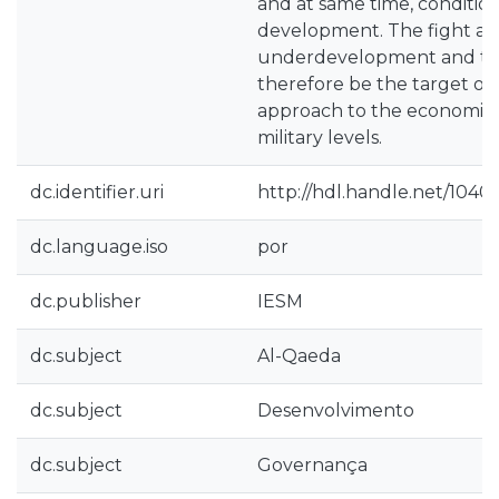
and at same time, condition
development. The fight ag
underdevelopment and te
therefore be the target of 
approach to the economic, 
military levels.
dc.identifier.uri
http://hdl.handle.net/1040
dc.language.iso
por
dc.publisher
IESM
dc.subject
Al-Qaeda
dc.subject
Desenvolvimento
dc.subject
Governança