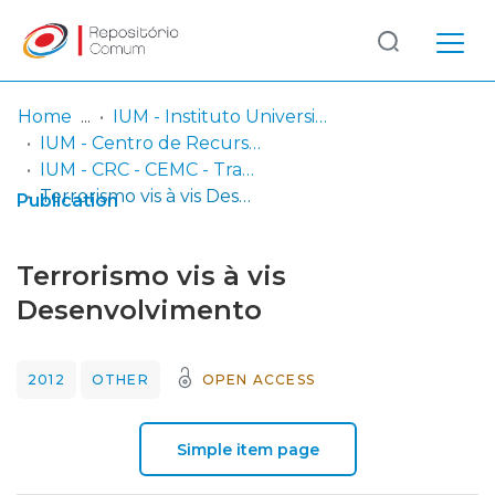
Log
(current)
In
Home
IUM - Instituto Universitário Militar
IUM - Centro de Recursos de Conhecimento
Communities
IUM - CRC - CEMC - Trabalhos de Investigação Individual
& Collections
Terrorismo vis à vis Desenvolvimento
Publication
Browse repository
Terrorismo vis à vis
Entities
Desenvolvimento
Statistics
2012
OTHER
OPEN ACCESS
Simple item page