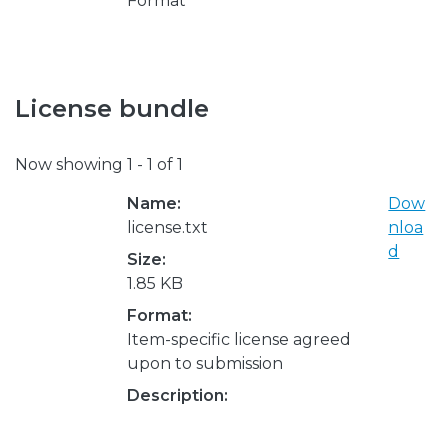
Format
License bundle
Now showing
1 - 1 of 1
Name:
Dow
license.txt
nloa
d
Size:
1.85 KB
Format:
Item-specific license agreed
upon to submission
Description: