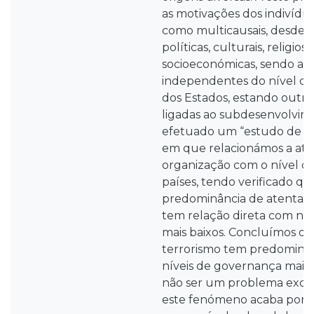
as motivações dos indivíd
como multicausais, desde i
políticas, culturais, religiosa
socioeconómicas, sendo al
independentes do nível d
dos Estados, estando outra
ligadas ao subdesenvolvime
efetuado um “estudo de ca
em que relacionámos a ati
organização com o nível d
países, tendo verificado q
predominância de atentados
tem relação direta com ní
mais baixos. Concluímos qu
terrorismo tem predominân
níveis de governança mais 
não ser um problema exclu
este fenómeno acaba por 