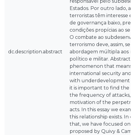
responsável pelo subdese
Estados. Por outro lado, as
terroristas têm interesse 
de governança baixo, pres
condições propícias ao se
O combate ao subdesenvol
terrorismo deve, assim, ser
dc.description.abstract
abordagem múltipla aos ní
político e militar. Abstract: 
phenomenon that means a 
international security and i
with underdevelopment of 
it is important to find the 
the frequency of attacks, v
motivation of the perpetrato
acts. In this essay we exam
this relationship exists. In 
that, we have focused on
proposed by Quivy & Camp