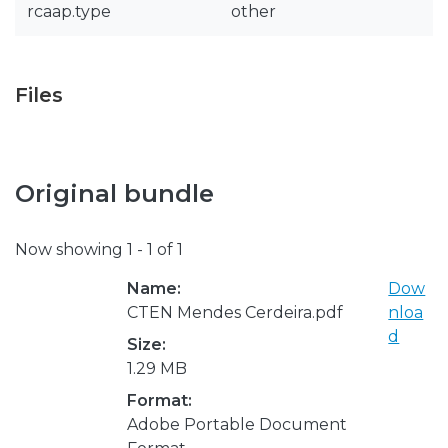
rcaap.type
other
Files
Original bundle
Now showing
1 - 1 of 1
Name:
Dow
CTEN Mendes Cerdeira.pdf
nloa
d
Size:
1.29 MB
Format:
Adobe Portable Document