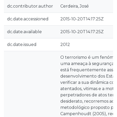
dc.contributor.author
Cerdeira, José
dc.date.accessioned
2015-10-20T14:17:25Z
dc.date.available
2015-10-20T14:17:25Z
dc.date.issued
2012
O terrorismo é um fenóme
uma ameaça à segurança i
está frequentemente assoc
desenvolvimento dos Esta
verificar a sua dinâmica co
atentados, vitimas e a moti
perpetradores de atos terror
desiderato, recorremos ao 
metodológico proposto po
Campenhoudt (2005), reco