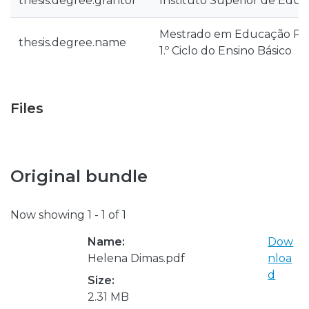
thesis.degree.grantor
Instituto Superior de Educ
Mestrado em Educação Pré
thesis.degree.name
1.º Ciclo do Ensino Básico
Files
Original bundle
Now showing
1 - 1 of 1
Name:
Dow
Helena Dimas.pdf
nloa
d
Size:
2.31 MB