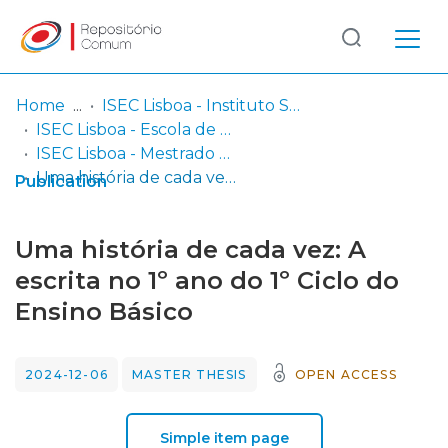
Log
(current)
In
Home
ISEC Lisboa - Instituto Superior de Educação e Ciências
ISEC Lisboa - Escola de Educação e Desenvolvimento Humano
Communities
ISEC Lisboa - Mestrado em Educação Pré-Escolar e Ensino do 1º Ciclo do Ensino Básico
& Collections
Uma história de cada vez: A escrita no 1º ano do 1º Ciclo do Ensino Básico
Publication
Browse repository
Uma história de cada vez: A
Entities
escrita no 1º ano do 1º Ciclo do
Ensino Básico
Statistics
2024-12-06
MASTER THESIS
OPEN ACCESS
Simple item page