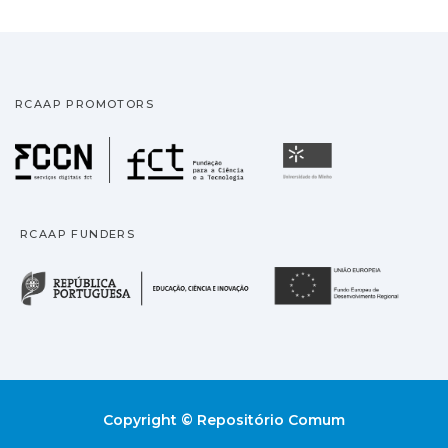
RCAAP PROMOTORS
Fundação para a Ciência
Universidade
RCAAP FUNDERS
República Portuguesa · M
União
Copyright © Repositório Comum