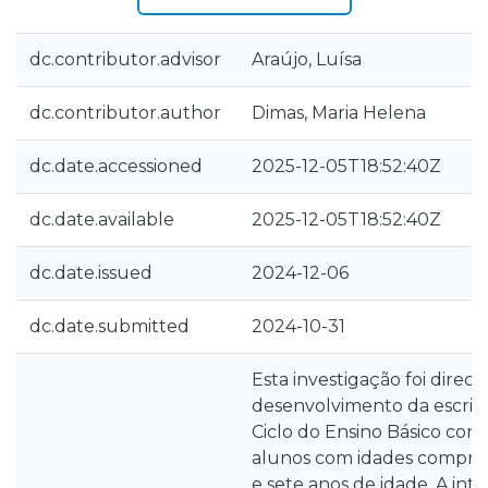
dc.contributor.advisor
Araújo, Luísa
dc.contributor.author
Dimas, Maria Helena
dc.date.accessioned
2025-12-05T18:52:40Z
dc.date.available
2025-12-05T18:52:40Z
dc.date.issued
2024-12-06
dc.date.submitted
2024-10-31
Esta investigação foi direci
desenvolvimento da escrit
Ciclo do Ensino Básico const
alunos com idades compree
e sete anos de idade. A int