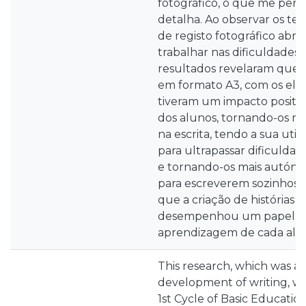
fotográfico, o que me perm
detalha. Ao observar os text
de registo fotográfico abriu
trabalhar nas dificuldades 
resultados revelaram que a
em formato A3, com os elem
tiveram um impacto positi
dos alunos, tornando-os mai
na escrita, tendo a sua uti
para ultrapassar dificuldade
e tornando-os mais autóno
para escreverem sozinhos.
que a criação de histórias a
desempenhou um papel f
aprendizagem de cada alu
This research, which was a
development of writing, wa
1st Cycle of Basic Educatio