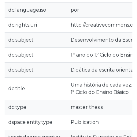
dc.language.iso
por
dc.rights.uri
http://creativecommons.org
dc.subject
Desenvolvimento da Escrit
dc.subject
1.º ano do 1.º Ciclo do Ensin
dc.subject
Didática da escrita orienta
Uma história de cada vez: A 
dc.title
1º Ciclo do Ensino Básico
dc.type
master thesis
dspace.entity.type
Publication