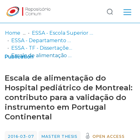
Log
(current)
In
Home
ESSA - Escola Superior de Saúde do Alcoitão
ESSA - Departamento de Terapia da Fala
Communities
ESSA - TF - Dissertações (orientações em curso e trabalhos concluídos)
& Collections
Escala de alimentação do Hospital pediátrico de Montreal: contributo para a validação do instrumento em Portugal Continental
Publication
Browse repository
Escala de alimentação do
Entities
Hospital pediátrico de Montreal:
contributo para a validação do
Statistics
instrumento em Portugal
Continental
2016-03-07
MASTER THESIS
OPEN ACCESS