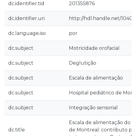
dc.identifier.tid
201355876
dc.identifier.uri
http://hdl.handle.net/10400
dc.language.iso
por
dc.subject
Motricidade orofacial
dc.subject
Deglutição
dc.subject
Escala de alimentação
dc.subject
Hospital pediátrico de Mont
dc.subject
Integração sensorial
Escala de alimentação do Ho
dc.title
de Montreal: contributo par