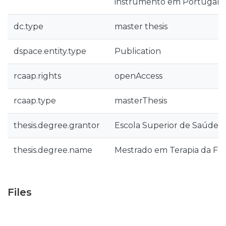
instrumento em Portugal C
dc.type
master thesis
dspace.entity.type
Publication
rcaap.rights
openAccess
rcaap.type
masterThesis
thesis.degree.grantor
Escola Superior de Saúde d
thesis.degree.name
Mestrado em Terapia da Fal
Files