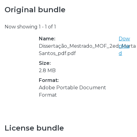
Original bundle
Now showing
1 - 1 of 1
Name:
Dow
Dissertação_Mestrado_MOF_2ed_Marta
nloa
Santos_pdf.pdf
d
Size:
2.8 MB
Format:
Adobe Portable Document
Format
License bundle