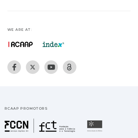
WE ARE AT:
RCAAP PROMOTORS
Fundação para a Ciência
Universidade