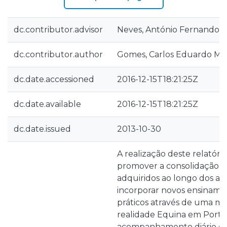
dc.contributor.advisor
Neves, António Fernando S
dc.contributor.author
Gomes, Carlos Eduardo M
dc.date.accessioned
2016-12-15T18:21:25Z
dc.date.available
2016-12-15T18:21:25Z
dc.date.issued
2013-10-30
A realização deste relatór
promover a consolidação 
adquiridos ao longo dos a
incorporar novos ensinamen
práticos através de uma mai
realidade Equina em Portu
acompanhamento diário das