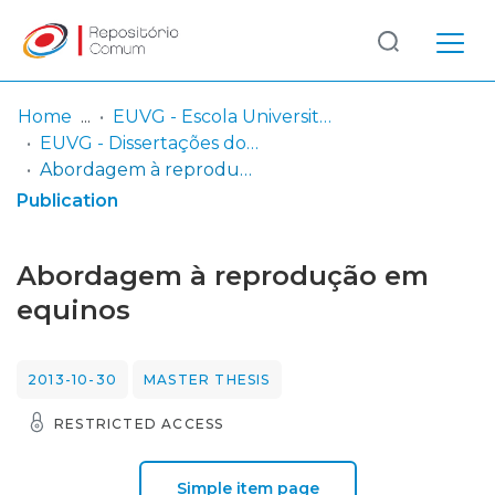
Log
(current)
In
Home
EUVG - Escola Universitária Vasco da Gama
EUVG - Dissertações do Mestrado Integrado em Medicina Veterinária
Communities
Abordagem à reprodução em equinos
& Collections
Publication
Browse repository
Abordagem à reprodução em
Entities
equinos
Statistics
2013-10-30
MASTER THESIS
RESTRICTED ACCESS
Simple item page