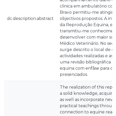
clinica em ambulatório com
Bravo permitiu-me atingir 
dc.description.abstract
objectivos propostos. A in
da Reprodução Equina, es
transmitiu-me conheciment
desenvolver com maior suce
Médico Veterinário. No segu
surge descrito o local de es
actividades realizadas e as
uma revisão bibliográfica
equina com enfâse para dois
presenciados.
The realization of this rep
a solid knowledge, acquire
as well as incorporate new 
practical teachings throug
connection to equine realit