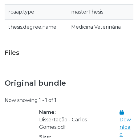
rcaap.type
masterThesis
thesis.degree.name
Medicina Veterinária
Files
Original bundle
Now showing
1 - 1 of 1
Name:
Dissertação - Carlos
Dow
Gomes.pdf
nloa
d
Size: