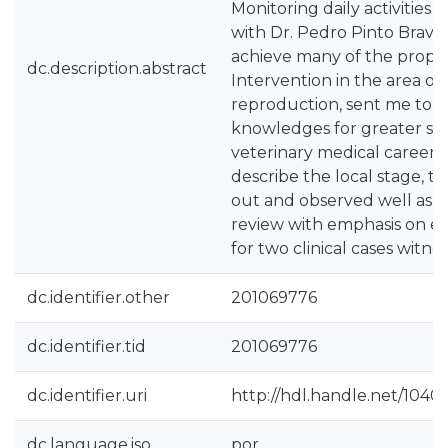
Monitoring daily activities 
with Dr. Pedro Pinto Bravo
achieve many of the propos
dc.description.abstract
Intervention in the area of
reproduction, sent me to d
knowledges for greater suc
veterinary medical career. I
describe the local stage, the
out and observed well as a 
review with emphasis on e
for two clinical cases witne
dc.identifier.other
201069776
dc.identifier.tid
201069776
dc.identifier.uri
http://hdl.handle.net/1040
dc.language.iso
por