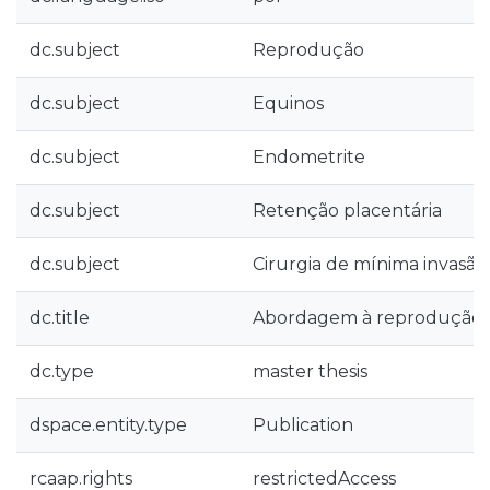
dc.subject
Reprodução
dc.subject
Equinos
dc.subject
Endometrite
dc.subject
Retenção placentária
dc.subject
Cirurgia de mínima invasão
dc.title
Abordagem à reprodução 
dc.type
master thesis
dspace.entity.type
Publication
rcaap.rights
restrictedAccess