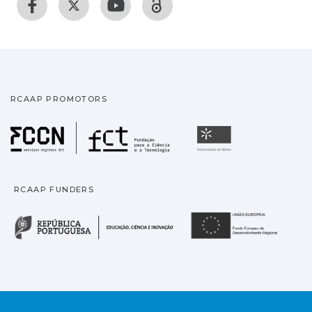
RCAAP PROMOTORS
Fundação para a Ciência
Universidade
RCAAP FUNDERS
República Portuguesa · M
União