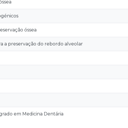
óssea
ogénicos
reservação óssea
ra a preservação do rebordo alveolar
grado em Medicina Dentária