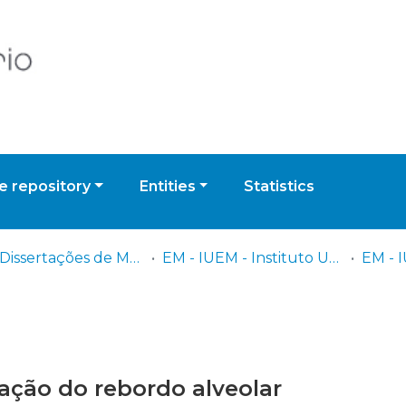
 repository
Entities
Statistics
EM - Dissertações de Mestrado
EM - IUEM - Instituto Universitário Egas Moniz
vação do rebordo alveolar