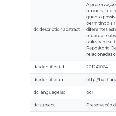
A preservação
funcional do r
quanto possíve
permitindo a r
dc.description.abstract
diferentes est
rebordo reabso
utilizaram-se
Repositório Ci
relacionadas 
dc.identifier.tid
201241064
dc.identifier.uri
http://hdl.han
dc.language.iso
por
dc.subject
Preservação d