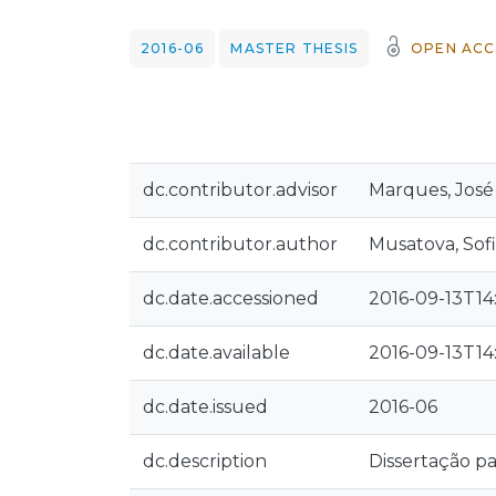
2016-06
MASTER THESIS
OPEN ACC
dc.contributor.advisor
Marques, José 
dc.contributor.author
Musatova, Sof
dc.date.accessioned
2016-09-13T14
dc.date.available
2016-09-13T14
dc.date.issued
2016-06
dc.description
Dissertação p