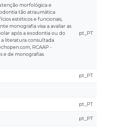
utenção morfológica e
xodontia tão atraumática
ios estéticos e funcionais,
te monografia visa a avaliar as
eolar após a exodontia ou do
pt_PT
 a literatura consultada
techopen.com, RCAAP -
os e de monografias
pt_PT
pt_PT
pt_PT