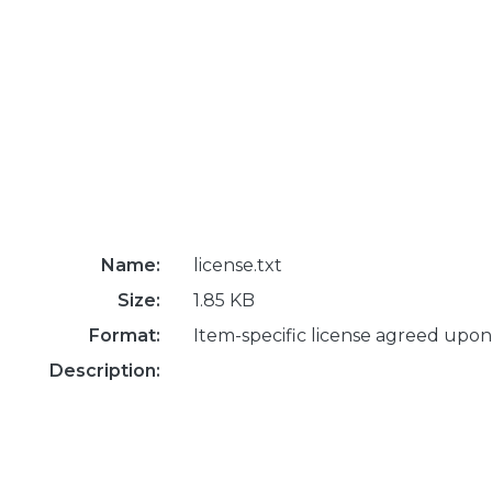
Name:
license.txt
Size:
1.85 KB
Format:
Item-specific license agreed upon
Description: