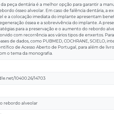
 da peça dentária é a melhor opção para garantir a man
ebordo ósseo alveolar. Em caso de falência dentária, a e
l e a colocação imediata do implante apresentam benefíc
egeneração óssea e a sobrevivência do implante. A presen
ratégias para a preservação e o aumento do rebordo alv
rvido com recorrência aos vários tipos de enxertos. Para
 bases de dados, como PUBMED, COCHRANE, SCIELO, in
entífico de Acesso Aberto de Portugal, para além de livr
com o tema da monografia.
dle.net/10400.26/14703
o rebordo alveolar