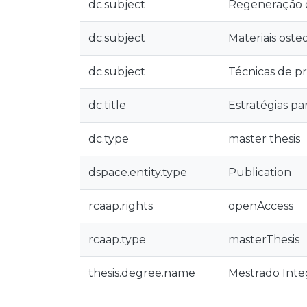
dc.subject
Regeneração 
dc.subject
Materiais oste
dc.subject
Técnicas de p
dc.title
Estratégias pa
dc.type
master thesis
dspace.entity.type
Publication
rcaap.rights
openAccess
rcaap.type
masterThesis
thesis.degree.name
Mestrado Inte