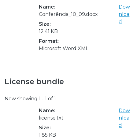
Name:
Dow
Conferência_10_09.docx
nloa
d
Size:
12.41 KB
Format:
Microsoft Word XML
License bundle
Now showing
1 - 1 of 1
Name:
Dow
license.txt
nloa
d
Size:
1.85 KB