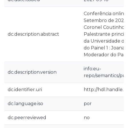
Conferência online 
Setembro de 2021.
Coronel Coutinho 
dc.description.abstract
Palestrante princip
da Universidade de
do Painel 1 : Joana 
Moderador do Paine
info:eu-
dc.description.version
repo/semantics/pub
dc.identifier.uri
http://hdl.handle.
dc.language.iso
por
dc.peerreviewed
no