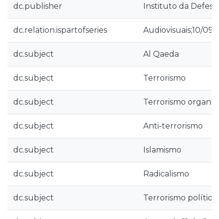
dc.publisher
Instituto da Defesa
dc.relation.ispartofseries
Audiovisuais;10/09
dc.subject
Al Qaeda
dc.subject
Terrorismo
dc.subject
Terrorismo organi
dc.subject
Anti-terrorismo
dc.subject
Islamismo
dc.subject
Radicalismo
dc.subject
Terrorismo político