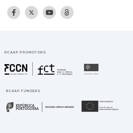
RCAAP PROMOTORS
Fundação para a Ciência
Universidade
RCAAP FUNDERS
República Portuguesa · M
União