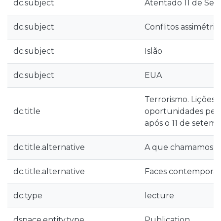
dc.subject
Atentado 11 de Set
dc.subject
Conflitos assimétric
dc.subject
Islão
dc.subject
EUA
Terrorismo. Lições 
dc.title
oportunidades perd
após o 11 de setem
dc.title.alternative
A que chamamos ho
dc.title.alternative
Faces contemporân
dc.type
lecture
dspace.entity.type
Publication