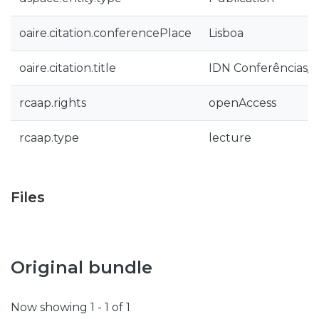
oaire.citation.conferencePlace
Lisboa
oaire.citation.title
IDN Conferências/S
rcaap.rights
openAccess
rcaap.type
lecture
Files
Original bundle
Now showing
1 - 1 of 1