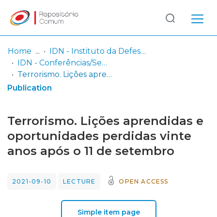
Log
(current)
In
Home
IDN - Instituto da Defesa Nacional
IDN - Conferências/Seminários (vídeo)
Communities
Terrorismo. Lições aprendidas e oportunidades perdidas vinte anos após o 11 de setembro
& Collections
Publication
Browse repository
Terrorismo. Lições aprendidas e
Entities
oportunidades perdidas vinte
anos após o 11 de setembro
Statistics
2021-09-10
LECTURE
OPEN ACCESS
Simple item page