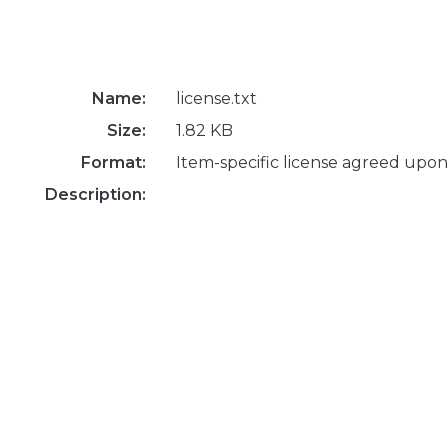
Name:
license.txt
Size:
1.82 KB
Format:
Item-specific license agreed upon
Description: