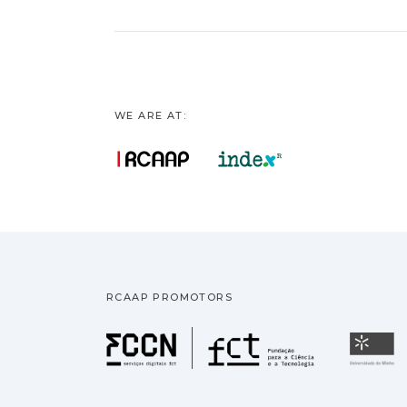
WE ARE AT:
RCAAP PROMOTORS
Fundação pa
U