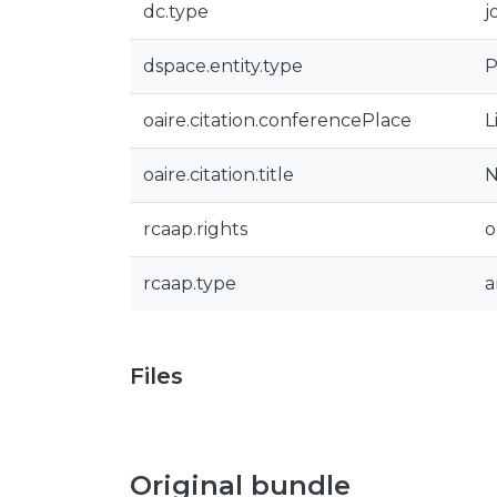
dc.type
j
dspace.entity.type
P
oaire.citation.conferencePlace
L
oaire.citation.title
N
rcaap.rights
o
rcaap.type
a
Files
Original bundle