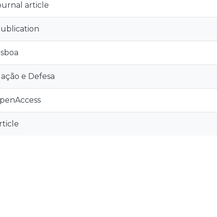
ournal article
ublication
isboa
ação e Defesa
penAccess
rticle