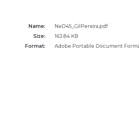
Name:
NeD45_GilPereira.pdf
Size:
163.84 KB
Format:
Adobe Portable Document Form