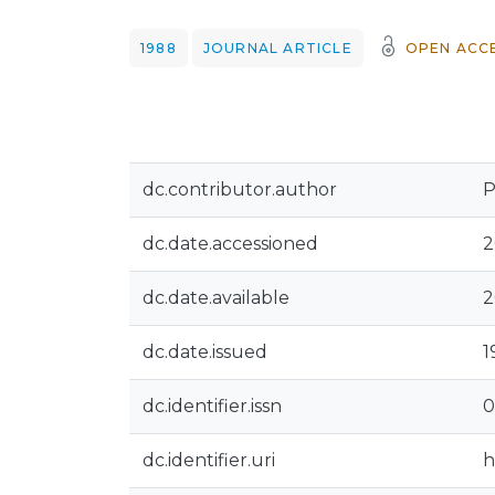
1988
JOURNAL ARTICLE
OPEN ACC
dc.contributor.author
P
dc.date.accessioned
2
dc.date.available
2
dc.date.issued
1
dc.identifier.issn
0
dc.identifier.uri
h