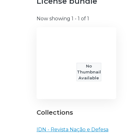
License bundle
Now showing
1 - 1 of 1
No
Thumbnail
Available
Collections
IDN - Revista Nação e Defesa