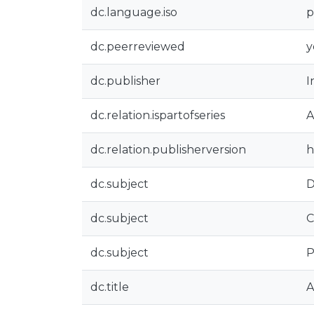
dc.language.iso
p
dc.peerreviewed
y
dc.publisher
I
dc.relation.ispartofseries
A
dc.relation.publisherversion
h
dc.subject
D
dc.subject
C
dc.subject
P
dc.title
A