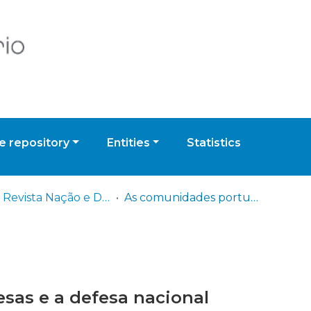
 repository
Entities
Statistics
IDN - Revista Nação e Defesa
As comunidades portuguesas e a defesa nacional
as e a defesa nacional