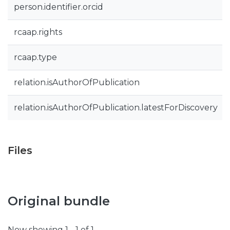
person.identifier.orcid
rcaap.rights
rcaap.type
relation.isAuthorOfPublication
relation.isAuthorOfPublication.latestForDiscovery
Files
Original bundle
Now showing
1 - 1 of 1