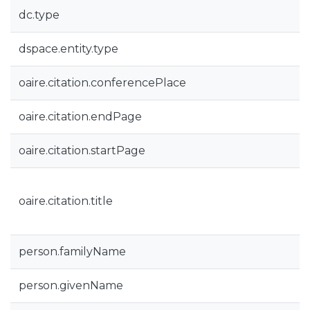
dc.type
dspace.entity.type
oaire.citation.conferencePlace
oaire.citation.endPage
oaire.citation.startPage
oaire.citation.title
person.familyName
person.givenName