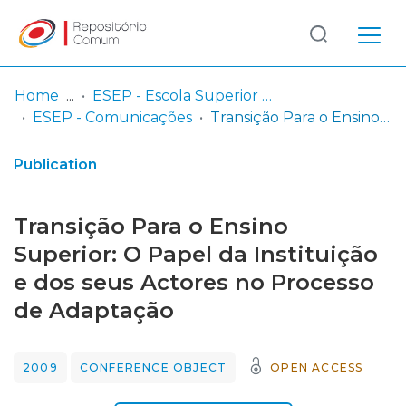
Log
(current)
In
Home
ESEP - Escola Superior de Enfermagem - Universidade do Porto
ESEP - Comunicações
Transição Para o Ensino Superior: O Papel da Instituição e dos seus Actores no Processo de Adaptação
Communities
& Collections
Publication
Browse repository
Transição Para o Ensino
Entities
Superior: O Papel da Instituição
e dos seus Actores no Processo
Statistics
de Adaptação
2009
CONFERENCE OBJECT
OPEN ACCESS