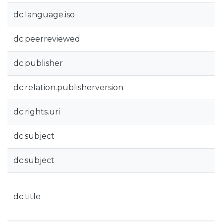
dc.language.iso
dc.peerreviewed
dc.publisher
dc.relation.publisherversion
dc.rights.uri
dc.subject
dc.subject
dc.title