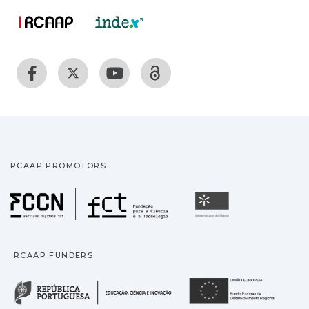
RCAAP PROMOTORS
Fundação para a Ciência
Universidade
RCAAP FUNDERS
República Portuguesa · M
União