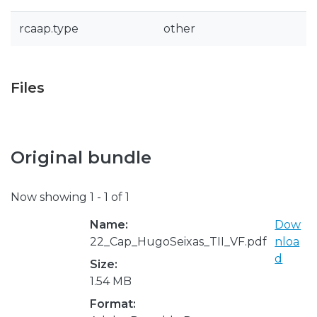
rcaap.type
other
Files
Original bundle
Now showing
1 - 1 of 1
Name:
Dow
22_Cap_HugoSeixas_TII_VF.pdf
nloa
d
Size:
1.54 MB
Format: