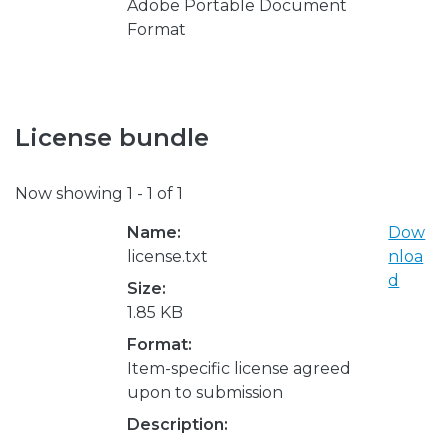
Adobe Portable Document
Format
License bundle
Now showing
1 - 1 of 1
Name:
Dow
license.txt
nloa
d
Size:
1.85 KB
Format:
Item-specific license agreed
upon to submission
Description: