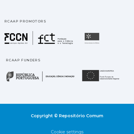
RCAAP PROMOTORS
Fundação para a Ciência
Universidade
RCAAP FUNDERS
República Portuguesa · M
União
Copyright © Repositório Comum
Cookie settings