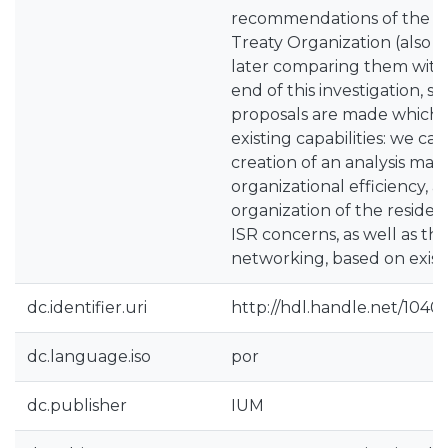
recommendations of the No
Treaty Organization (also k
later comparing them with 
end of this investigation, s
proposals are made which
existing capabilities: we ca
creation of an analysis matr
organizational efficiency, 
organization of the resident
ISR concerns, as well as t
networking, based on exist
dc.identifier.uri
http://hdl.handle.net/1040
dc.language.iso
por
dc.publisher
IUM