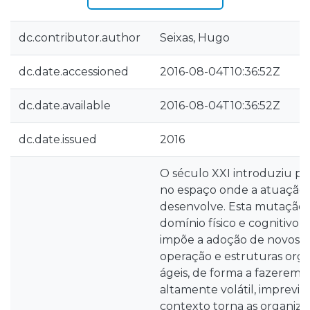
dc.contributor.author
Seixas, Hugo
dc.date.accessioned
2016-08-04T10:36:52Z
dc.date.available
2016-08-04T10:36:52Z
dc.date.issued
2016
O século XXI introduziu 
no espaço onde a atuação m
desenvolve. Esta mutação, 
domínio físico e cognitivo n
impõe a adoção de novos c
operação e estruturas orga
ágeis, de forma a fazerem
altamente volátil, imprevis
contexto torna as organiza