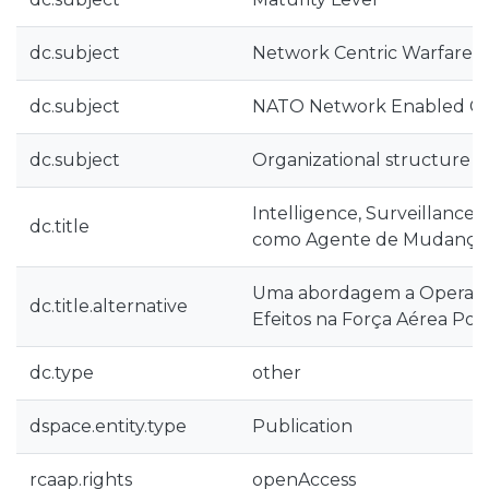
dc.subject
Network Centric Warfare
dc.subject
NATO Network Enabled Cap
dc.subject
Organizational structure
Intelligence, Surveillance
dc.title
como Agente de Mudança
Uma abordagem a Operaçõ
dc.title.alternative
Efeitos na Força Aérea Po
dc.type
other
dspace.entity.type
Publication
rcaap.rights
openAccess