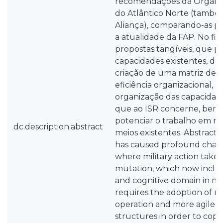
recomendações da Organiz
do Atlântico Norte (també
Aliança), comparando-as p
a atualidade da FAP. No fin
propostas tangíveis, que p
capacidades existentes, de
criação de uma matriz de a
eficiência organizacional,
organização das capacidad
que ao ISR concerne, bem
potenciar o trabalho em r
dc.description.abstract
meios existentes. Abstract:
has caused profound chang
where military action takes 
mutation, which now includ
and cognitive domain in mili
requires the adoption of n
operation and more agile o
structures in order to cope