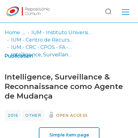
Log
(current)
In
Home
IUM - Instituto Universitário Militar
IUM - Centro de Recursos de Conhecimento
Communities
IUM - CRC - CPOS - FA - Trabalhos de Investigação Individual
& Collections
Intelligence, Surveillance & Reconnaissance como Agente de Mudança
Publication
Browse repository
Intelligence, Surveillance &
Entities
Reconnaissance como Agente
de Mudança
Statistics
2016
OTHER
OPEN ACCESS
Simple item page