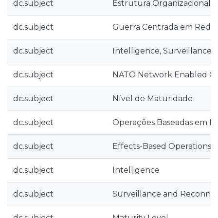
dc.subject
Estrutura Organizacional
dc.subject
Guerra Centrada em Rede
dc.subject
Intelligence, Surveillance
dc.subject
NATO Network Enabled Cap
dc.subject
Nível de Maturidade
dc.subject
Operações Baseadas em Ef
dc.subject
Effects-Based Operations
dc.subject
Intelligence
dc.subject
Surveillance and Reconnai
dc.subject
Maturity Level