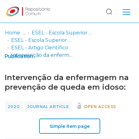
Log
(current)
In
Home
ESEL - Escola Superior de Enfermagem de Lisboa
ESEL - Escola Superior de Enfermagem de Lisboa
Communities
ESEL - Artigo Científico
& Collections
Intervenção da enfermagem na prevenção de queda em idoso:
Publication
Browse repository
Intervenção da enfermagem na
Entities
prevenção de queda em idoso:
Statistics
2020
JOURNAL ARTICLE
OPEN ACCESS
Simple item page