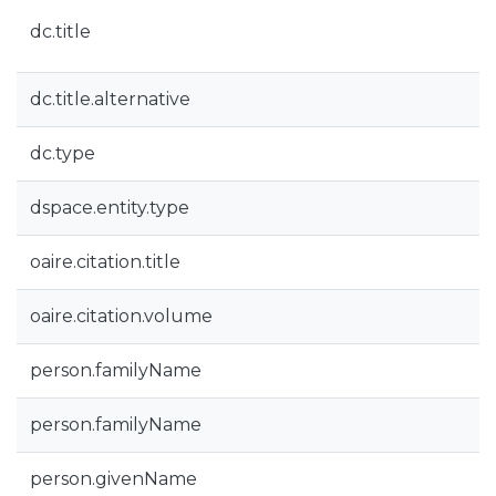
dc.title
dc.title.alternative
dc.type
dspace.entity.type
oaire.citation.title
oaire.citation.volume
person.familyName
person.familyName
person.givenName