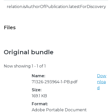
relation.isAuthorOfPublication.latestForDiscovery
Files
Original bundle
Now showing
1 - 1 of 1
Name:
Dow
71326-293964-1-PB.pdf
nloa
d
Size:
169.1 KB
Format:
Adobe Portable Document