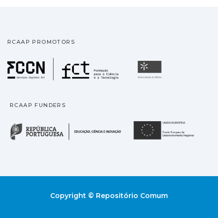
RCAAP PROMOTORS
Fundação para a Ciência
Universidade
RCAAP FUNDERS
República Portuguesa · M
União
Copyright © Repositório Comum