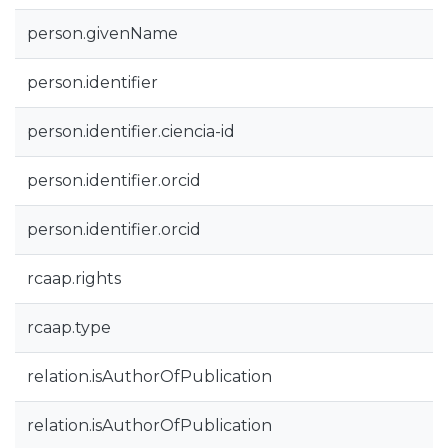
person.givenName
person.identifier
person.identifier.ciencia-id
person.identifier.orcid
person.identifier.orcid
rcaap.rights
rcaap.type
relation.isAuthorOfPublication
relation.isAuthorOfPublication