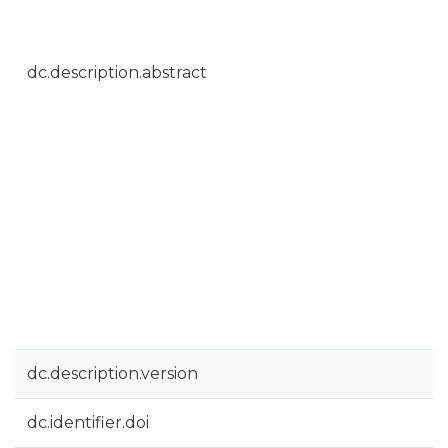
dc.description.abstract
dc.description.version
dc.identifier.doi