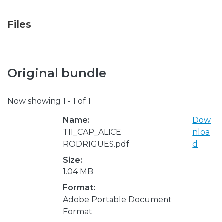
Files
Original bundle
Now showing
1 - 1 of 1
Name:
Dow
TII_CAP_ALICE
nloa
RODRIGUES.pdf
d
Size:
1.04 MB
Format:
Adobe Portable Document
Format