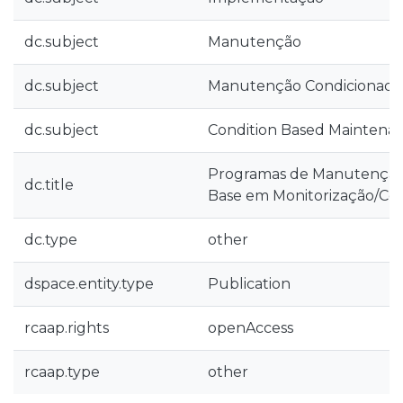
dc.subject
Manutenção
dc.subject
Manutenção Condicionada
dc.subject
Condition Based Maintena
Programas de Manutenção
dc.title
Base em Monitorização/Co
dc.type
other
dspace.entity.type
Publication
rcaap.rights
openAccess
rcaap.type
other