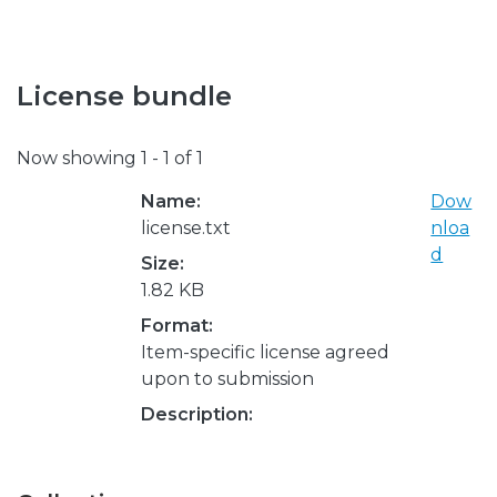
License bundle
Now showing
1 - 1 of 1
Name:
Dow
license.txt
nloa
d
Size:
1.82 KB
Format:
Item-specific license agreed
upon to submission
Description: