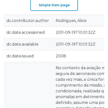
Simple item page
dc.contributor.author
Rodrigues, Alice
dc.date.accessioned
2011-09-19T10:01:32Z
dc.date.available
2011-09-19T10:01:32Z
dc.date.issued
2008
No contexto da aviação mil
segura de aeronaves com o
cada vez mais, a única form
cumprimento da missão, 
condicionada, realizada qu
anomalias em detrimento d
definido, assume uma posi