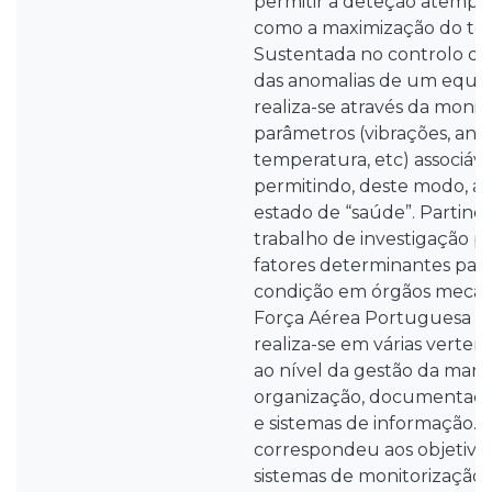
permitir a deteção atempa
como a maximização do te
Sustentada no controlo de
das anomalias de um equi
realiza-se através da monit
parâmetros (vibrações, anál
temperatura, etc) associáve
permitindo, deste modo, afe
estado de “saúde”. Partindo
trabalho de investigação p
fatores determinantes para
condição em órgãos mecân
Força Aérea Portuguesa (FA
realiza-se em várias vert
ao nível da gestão da manu
organização, documentaçã
e sistemas de informação. 
correspondeu aos objetivos
sistemas de monitorização,