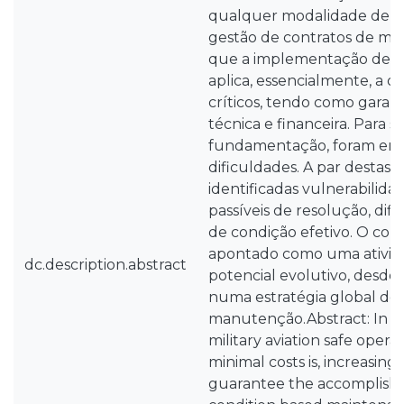
qualquer modalidade de ge
gestão de contratos de ma
que a implementação de n
aplica, essencialmente, a 
críticos, tendo como garant
técnica e financeira. Para s
fundamentação, foram enco
dificuldades. A par destas 
identificadas vulnerabilid
passíveis de resolução, di
de condição efetivo. O con
apontado como uma ativid
dc.description.abstract
potencial evolutivo, desd
numa estratégia global de
manutenção.Abstract: In a
military aviation safe operat
minimal costs is, increasing
guarantee the accomplishm