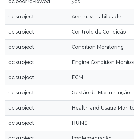
dc.peerreviewed
yes
dc.subject
Aeronavegabilidade
dc.subject
Controlo de Condição
dc.subject
Condition Monitoring
dc.subject
Engine Condition Monitori
dc.subject
ECM
dc.subject
Gestão da Manutenção
dc.subject
Health and Usage Monitor
dc.subject
HUMS
dc.subject
Implementação