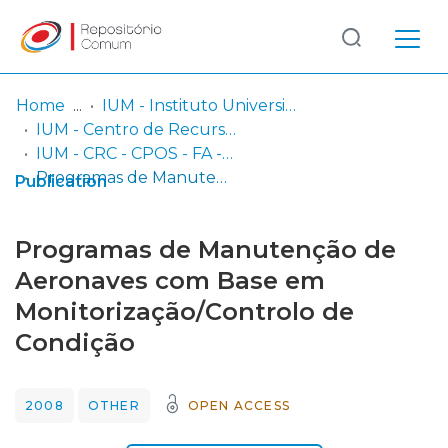
Log
(current)
In
Home
IUM - Instituto Universitário Militar
IUM - Centro de Recursos de Conhecimento
Communities
IUM - CRC - CPOS - FA - Trabalhos de Investigação Individual
& Collections
Programas de Manutenção de Aeronaves com Base em Monitorização/Controlo de Condição
Publication
Browse repository
Programas de Manutenção de
Entities
Aeronaves com Base em
Monitorização/Controlo de
Statistics
Condição
2008
OTHER
OPEN ACCESS