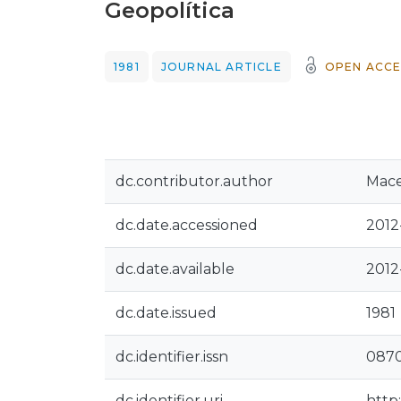
Geopolítica
1981
JOURNAL ARTICLE
OPEN ACCE
dc.contributor.author
Mace
dc.date.accessioned
2012
dc.date.available
2012
dc.date.issued
1981
dc.identifier.issn
087
dc.identifier.uri
http