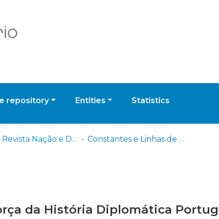
 repository
Entities
Statistics
IDN - Revista Nação e Defesa
Constantes e Linhas de Força da História Diplomática Portuguesa - Estudo da Geopolítica
rça da História Diplomática Portug