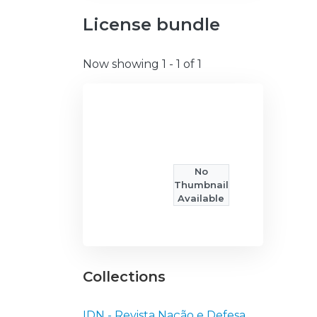
License bundle
Now showing
1 - 1 of 1
No
Thumbnail
Available
Collections
IDN - Revista Nação e Defesa