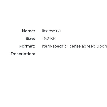
Name:
license.txt
Size:
1.82 KB
Format:
Item-specific license agreed upon
Description: