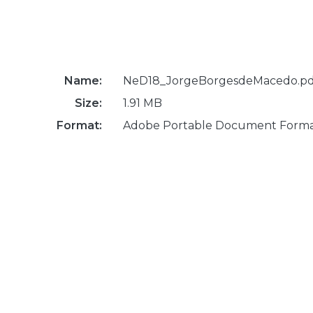
Name:
NeD18_JorgeBorgesdeMacedo.pd
Size:
1.91 MB
Format:
Adobe Portable Document Form