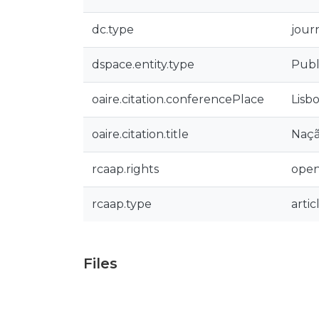
dc.type
journ
dspace.entity.type
Publ
oaire.citation.conferencePlace
Lisb
oaire.citation.title
Naçã
rcaap.rights
open
rcaap.type
artic
Files