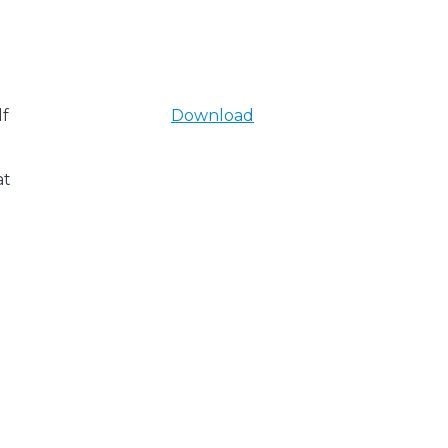
f
Download
at