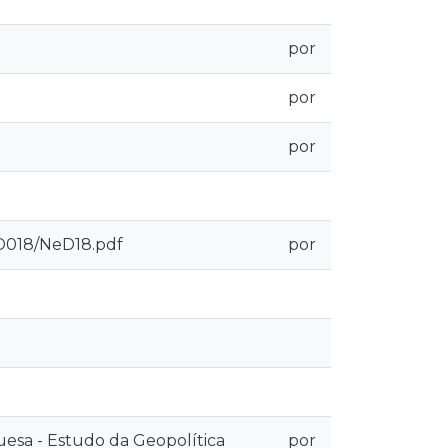
por
por
por
eD018/NeD18.pdf
por
uesa - Estudo da Geopolítica
por