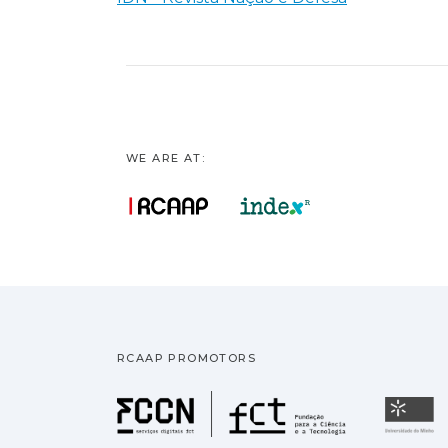
WE ARE AT:
RCAAP PROMOTORS
Fundação pa
U