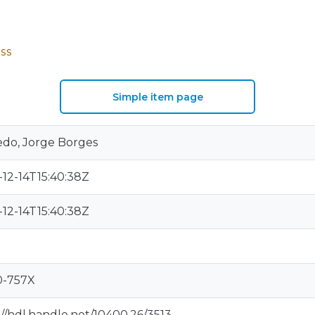
SS
Simple item page
do, Jorge Borges
-12-14T15:40:38Z
-12-14T15:40:38Z
0-757X
://hdl.handle.net/10400.26/3513