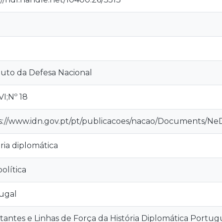
ituto da Defesa Nacional
VI;Nº 18
s://www.idn.gov.pt/pt/publicacoes/nacao/Documents/N
ria diplomática
olítica
ugal
tantes e Linhas de Força da História Diplomática Portug