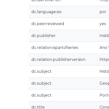
dc.language.iso
por
dc.peerreviewed
yes
dc.publisher
Inst
dc.relation.ispartofseries
Ano 
dc.relation.publisherversion
http
dc.subject
Histó
dc.subject
Geop
dc.subject
Port
dc.title
Cons