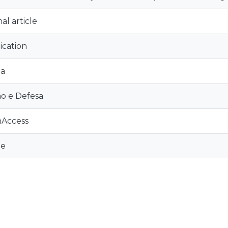
al article
ication
oa
o e Defesa
Access
le