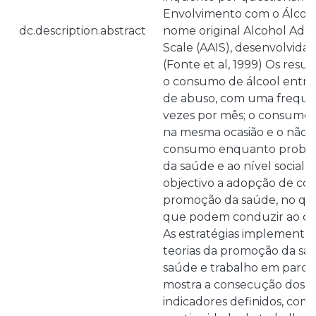
Envolvimento com o Álcool
dc.description.abstract
nome original Alcohol Ado
Scale (AAIS), desenvolvida 
(Fonte et al, 1999) Os resu
o consumo de álcool entre o
de abuso, com uma frequê
vezes por mês; o consumo d
na mesma ocasião e o não
consumo enquanto problema
da saúde e ao nível social.
objectivo a adopção de c
promoção da saúde, no que 
que podem conduzir ao co
As estratégias implement
teorias da promoção da sa
saúde e trabalho em parceri
mostra a consecução dos o
indicadores definidos, com 