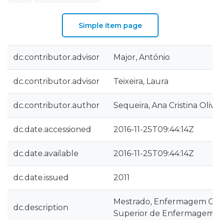
Simple item page
dc.contributor.advisor
Major, António
dc.contributor.advisor
Teixeira, Laura
dc.contributor.author
Sequeira, Ana Cristina Olive
dc.date.accessioned
2016-11-25T09:44:14Z
dc.date.available
2016-11-25T09:44:14Z
dc.date.issued
2011
Mestrado, Enfermagem Comu
dc.description
Superior de Enfermagem d