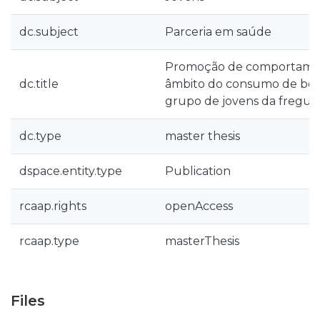
dc.subject
Parceria em saúde
Promoção de comportamen
dc.title
âmbito do consumo de bebi
grupo de jovens da fregues
dc.type
master thesis
dspace.entity.type
Publication
rcaap.rights
openAccess
rcaap.type
masterThesis
Files