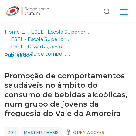
Log
(current)
In
Home
ESEL - Escola Superior de Enfermagem de Lisboa
ESEL - Escola Superior de Enfermagem de Lisboa
Communities
ESEL - Dissertações de Mestrado
& Collections
Promoção de comportamentos saudáveis no âmbito do consumo de bebidas alcoólicas, num grupo de jovens da freguesia do Vale da Amoreira
Publication
Browse repository
Promoção de comportamentos
Entities
saudáveis no âmbito do
consumo de bebidas alcoólicas,
Statistics
num grupo de jovens da
freguesia do Vale da Amoreira
2011
MASTER THESIS
OPEN ACCESS