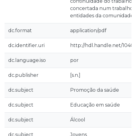
continuidade do trabalho 
concertada num trabalho d
entidades da comunidade.
dc.format
application/pdf
dc.identifier.uri
http://hdl.handle.net/10400
dc.language.iso
por
dc.publisher
[s.n.]
dc.subject
Promoção da saúde
dc.subject
Educação em saúde
dc.subject
Álcool
dc.subject
Jovens