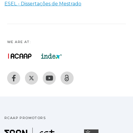
ESEL - Dissertações de Mestrado
WE ARE AT:
RCAAP PROMOTORS
Fundação para a Ciência
Universidade