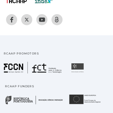
RCAAP PROMOTORS
Fundação para a Ciência
Universidade
RCAAP FUNDERS
República Portuguesa · M
União