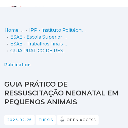
Log
(current)
In
Home
IPP - Instituto Politécnico de Portalegre
ESAE - Escola Superior Agrária de Elvas
Communities
ESAE - Trabalhos Finais de Licenciatura
& Collections
GUIA PRÁTICO DE RESSUSCITAÇÃO NEONATAL EM PEQUENOS ANIMAIS
Browse repository
Publication
Entities
GUIA PRÁTICO DE
Statistics
RESSUSCITAÇÃO NEONATAL EM
PEQUENOS ANIMAIS
2026-02-25
THESIS
OPEN ACCESS