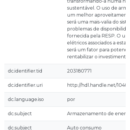
transformando-a numa hab
sustentável. O uso de arm
um melhor aproveitamento
será uma mais-valia do sist
problemas de disponibilida
fornecida pela RESP. O uso
elétricos associados a esta
será um fator para potencia
rentabilizar o investimento
dc.identifier.tid
203180771
dc.identifier.uri
http://hdl.handle.net/1040
dc.language.iso
por
dc.subject
Armazenamento de energia
dc.subject
Auto consumo