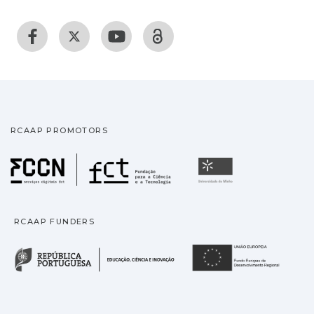
RCAAP PROMOTORS
Fundação para a Ciência
Universidade
RCAAP FUNDERS
República Portuguesa · M
União