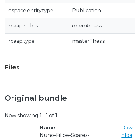
dspace.entity.type
Publication
rcaap.rights
openAccess
rcaap.type
masterThesis
Files
Original bundle
Now showing
1 - 1 of 1
Name:
Dow
Nuno-Filipe-Soares-
nloa