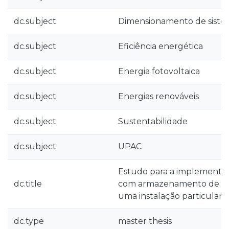
dc.subject
Dimensionamento de sistem
dc.subject
Eficiência energética
dc.subject
Energia fotovoltaica
dc.subject
Energias renováveis
dc.subject
Sustentabilidade
dc.subject
UPAC
Estudo para a implement
dc.title
com armazenamento de ene
uma instalação particular
dc.type
master thesis