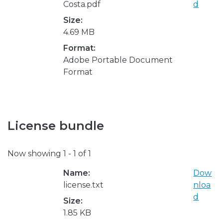
Costa.pdf
d
Size:
4.69 MB
Format:
Adobe Portable Document
Format
License bundle
Now showing
1 - 1 of 1
Name:
Dow
license.txt
nloa
d
Size:
1.85 KB