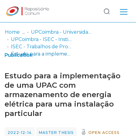
Log
(current)
In
Home
UPCoimbra - Universidade Politécnica de Coimbra
UPCoimbra - ISEC - Instituto Superior de Engenharia de Coimbra
Communities
ISEC - Trabalhos de Projeto | Relatórios de Estágio | Projetos de Investigação
& Collections
Estudo para a implementação de uma UPAC com armazenamento de energia elétrica para uma instalação particular
Publication
Browse repository
Estudo para a implementação
Entities
de uma UPAC com
armazenamento de energia
Statistics
elétrica para uma instalação
particular
2022-12-14
MASTER THESIS
OPEN ACCESS