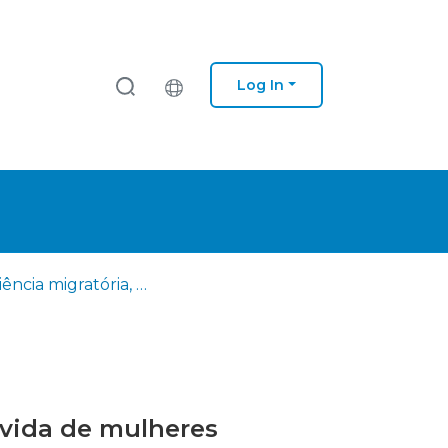
Log In
Experiência migratória, sintomas emocionais e qualidade de vida de mulheres brasileiras residentes em Portugal
 vida de mulheres