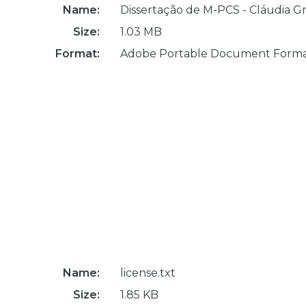
Name:
Dissertação de M-PCS - Cláudia G
Size:
1.03 MB
Format:
Adobe Portable Document Form
Name:
license.txt
Size:
1.85 KB