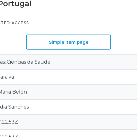
 Portugal
CTED ACCESS
Simple item page
as::Ciências da Saúde
Saraiva
Maria Belén
udia Sanches
:22:53Z
:22:53Z