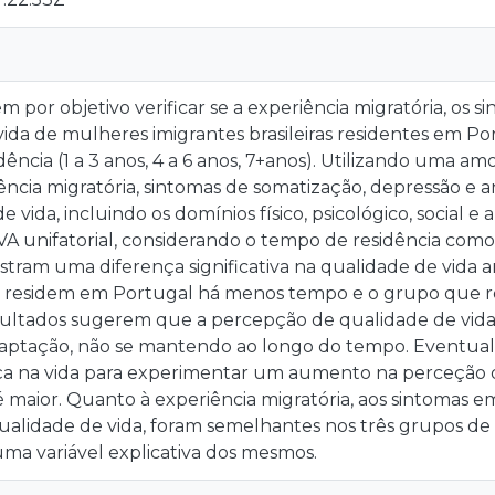
m por objetivo verificar se a experiência migratória, os s
ida de mulheres imigrantes brasileiras residentes em P
ência (1 a 3 anos, 4 a 6 anos, 7+anos). Utilizando uma am
iência migratória, sintomas de somatização, depressão e 
e vida, incluindo os domínios físico, psicológico, social e
A unifatorial, considerando o tempo de residência como
tram uma diferença significativa na qualidade de vida 
residem em Portugal há menos tempo e o grupo que res
esultados sugerem que a percepção de qualidade de vi
aptação, não se mantendo ao longo do tempo. Eventual
a na vida para experimentar um aumento na perceção
é maior. Quanto à experiência migratória, aos sintomas e
ualidade de vida, foram semelhantes nos três grupos de
uma variável explicativa dos mesmos.