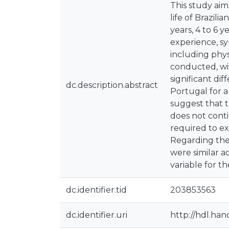
This study ai
life of Brazil
years, 4 to 6 
experience, sy
including phys
conducted, wit
significant di
dc.description.abstract
Portugal for a
suggest that t
does not conti
required to ex
Regarding the 
were similar a
variable for th
dc.identifier.tid
203853563
dc.identifier.uri
http://hdl.ha