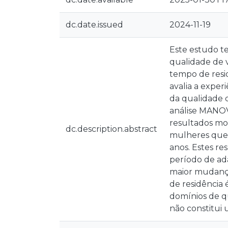
dc.date.issued
2024-11-19
Este estudo te
qualidade de v
tempo de resid
avalia a exper
da qualidade d
análise MANOV
resultados mos
dc.description.abstract
mulheres que 
anos. Estes r
período de ad
maior mudanç
de residência 
domínios de q
não constitui 