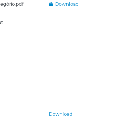
regório.pdf
Download
at
Download