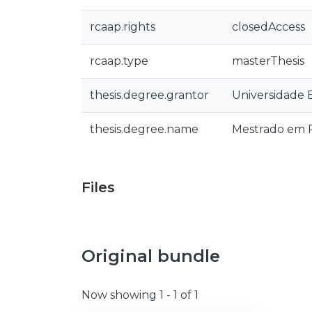
rcaap.rights
closedAccess
rcaap.type
masterThesis
thesis.degree.grantor
Universidade 
thesis.degree.name
Mestrado em P
Files
Original bundle
Now showing
1 - 1 of 1