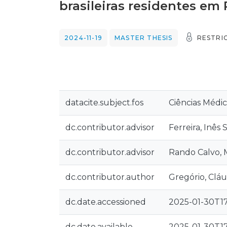
brasileiras residentes em
2024-11-19
MASTER THESIS
RESTRI
datacite.subject.fos
Ciências Médic
dc.contributor.advisor
Ferreira, Inês 
dc.contributor.advisor
Rando Calvo, 
dc.contributor.author
Gregório, Clá
dc.date.accessioned
2025-01-30T17
dc.date.available
2025-01-30T17