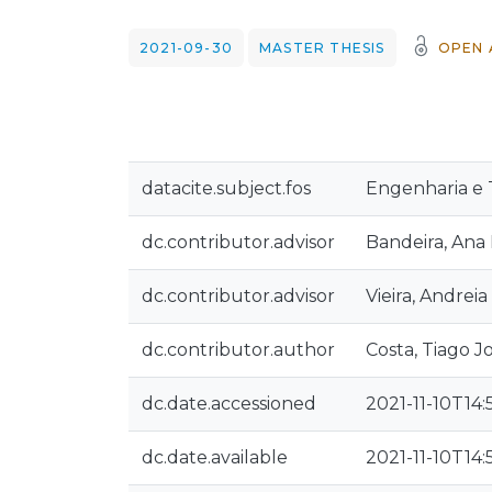
2021-09-30
MASTER THESIS
OPEN 
datacite.subject.fos
Engenharia e 
dc.contributor.advisor
Bandeira, Ana
dc.contributor.advisor
Vieira, Andreia
dc.contributor.author
Costa, Tiago J
dc.date.accessioned
2021-11-10T14:
dc.date.available
2021-11-10T14: