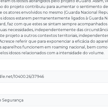
ram os idosos abrangidos pelo projeto eGuard. Assim, ve
 do projeto contribuiu para aumentar o sentimento de 
ue os atores envolvidos no mesmo (Guarda Nacional Rep
os idosos estarem permanentemente ligados à Guarda Na
rd, faz com que estes se sintam sempre acompanhado
suas necessidades, independentemente das circunstância
este projeto a outros contextos territoriais, independen
Acresce referir que para exponenciar a eficácia do apar
os aparelhos funcionem em roaming nacional, bem como 
pelos idosos relacionados com a intensidade do volume.
ndle.net/10400.26/37946
e Segurança