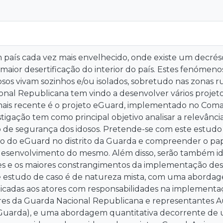
 país cada vez mais envelhecido, onde existe um decré
maior desertificação do interior do país. Estes fenóm
os vivam sozinhos e/ou isolados, sobretudo nas zonas rura
nal Republicana tem vindo a desenvolver vários projetos
ais recente é o projeto eGuard, implementado no Coman
tigação tem como principal objetivo analisar a relevânci
 de segurança dos idosos. Pretende-se com este estudo
 do eGuard no distrito da Guarda e compreender o pape
senvolvimento do mesmo. Além disso, serão também iden
es e os maiores constrangimentos da implementação des
te estudo de caso é de natureza mista, com uma abordag
plicadas aos atores com responsabilidades na implement
ares da Guarda Nacional Republicana e representantes Au
a Guarda), e uma abordagem quantitativa decorrente de 