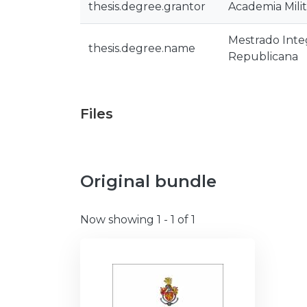
thesis.degree.grantor
Academia Milit
Mestrado Inte
thesis.degree.name
Republicana
Files
Original bundle
Now showing
1 - 1 of 1