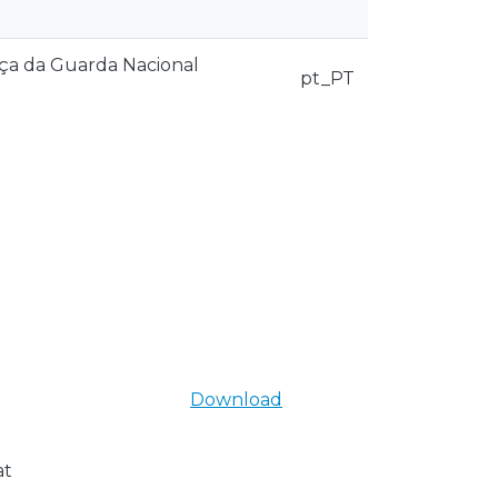
nça da Guarda Nacional
pt_PT
Download
at