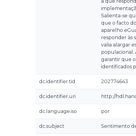
a que responde
implementação
Salienta-se q
que o facto d
aparelho eGua
responder às 
valia alargar 
populacional. 
garantir que 
identificados 
dc.identifier.tid
202774643
dc.identifier.uri
http://hdl.ha
dc.language.iso
por
dc.subject
Sentimento d