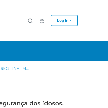
Log In
AM - TIA - SEG - INF - M - Mestrado em Ciências Militares na Especialidade de Segurança em Infantaria (GNR)
egurança dos idosos.