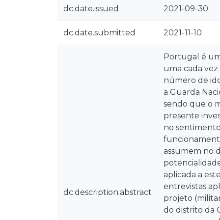
dc.date.issued
2021-09-30
dc.date.submitted
2021-11-10
Portugal é um
uma cada vez 
número de idos
a Guarda Nacio
sendo que o m
presente inves
no sentimento
funcionamento
assumem no de
potencialidad
aplicada a es
entrevistas a
dc.description.abstract
projeto (milit
do distrito d