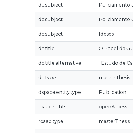
dc.subject
Policiamento 
dc.subject
Policiamento 
dc.subject
Idosos
dc.title
O Papel da Gu
dc.title.alternative
. Estudo de C
dc.type
master thesis
dspace.entity.type
Publication
rcaap.rights
openAccess
rcaap.type
masterThesis