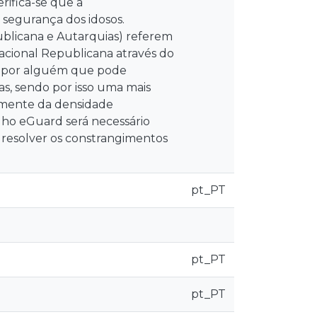
rifica-se que a
segurança dos idosos.
ublicana e Autarquias) referem
cional Republicana através do
s por alguém que pode
s, sendo por isso uma mais
temente da densidade
elho eGuard será necessário
resolver os constrangimentos
pt_PT
pt_PT
pt_PT