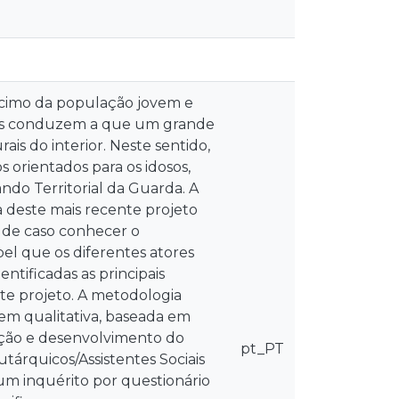
scimo da população jovem e
enos conduzem a que um grande
is do interior. Neste sentido,
 orientados para os idosos,
do Territorial da Guarda. A
a deste mais recente projeto
 de caso conhecer o
l que os diferentes atores
tificadas as principais
te projeto. A metodologia
em qualitativa, baseada em
ação e desenvolvimento do
pt_PT
tárquicos/Assistentes Sociais
um inquérito por questionário