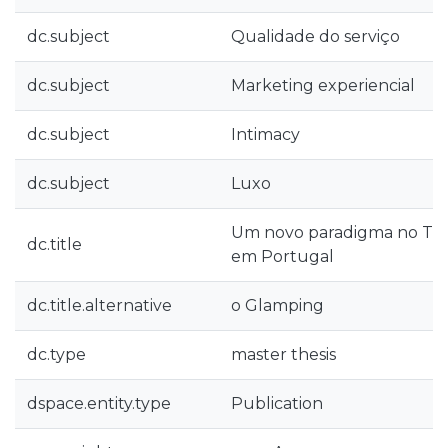
dc.subject
Qualidade do serviço
dc.subject
Marketing experiencial
dc.subject
Intimacy
dc.subject
Luxo
Um novo paradigma no Tu
dc.title
em Portugal
dc.title.alternative
o Glamping
dc.type
master thesis
dspace.entity.type
Publication