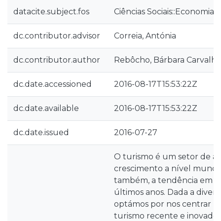
datacite.subject.fos
Ciências Sociais::Economia 
dc.contributor.advisor
Correia, Antónia
dc.contributor.author
Rebôcho, Bárbara Carvalh
dc.date.accessioned
2016-08-17T15:53:22Z
dc.date.available
2016-08-17T15:53:22Z
dc.date.issued
2016-07-27
O turismo é um setor de a
crescimento a nível mundia
também, a tendência em P
últimos anos. Dada a diversi
optámos por nos centrar n
turismo recente e inovador