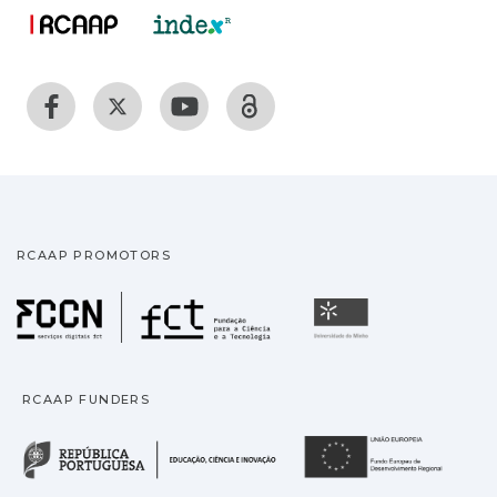
RCAAP PROMOTORS
Fundação para a Ciência
Universidade
RCAAP FUNDERS
República Portuguesa · M
União