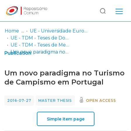
Log
(current)
In
Home
UE - Universidade Europeia
UE - TDM - Teses de Doutoramento e Mestrado
Communities
UE - TDM - Teses de Mestrado
& Collections
Um novo paradigma no Turismo de Campismo em Portugal
Publication
Browse repository
Um novo paradigma no Turismo
Entities
de Campismo em Portugal
Statistics
2016-07-27
MASTER THESIS
OPEN ACCESS
Simple item page