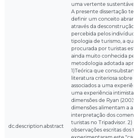
uma vertente sustentável, 
A presente dissertação te
definir um conceito abran
através da desconstrução
percebida pelos indivíduos
tipologia de turismo, a qua
procurada por turistas estr
ainda muito conhecida pel
metodologia adotada apres
1)Teórica que consubstanci
literatura criteriosa sobre 
associados a uma experiên
uma experiência intimista 
dimensões de Ryan (2003/2
dimensões alimentam a aná
interpretação dos comentár
turistas no Tripadvisor. 2) 
dc.description.abstract
observações escritas dos tu
experimentaram este "camp