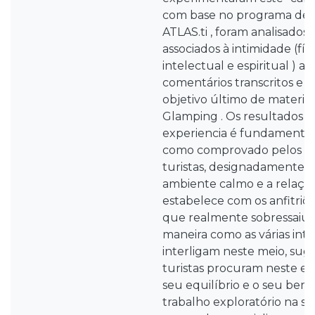
com base no programa de c
ATLAS.ti , foram analisados 
associados à intimidade (físi
intelectual e espiritual ) a 
comentários transcritos e c
objetivo último de material
Glamping . Os resultados 
experiencia é fundamental
como comprovado pelos co
turistas, designadamente a 
ambiente calmo e a relaçã
estabelece com os anfitriõe
que realmente sobressaiu n
maneira como as várias inti
interligam neste meio, sug
turistas procuram neste e
seu equilíbrio e o seu bem 
trabalho exploratório na su