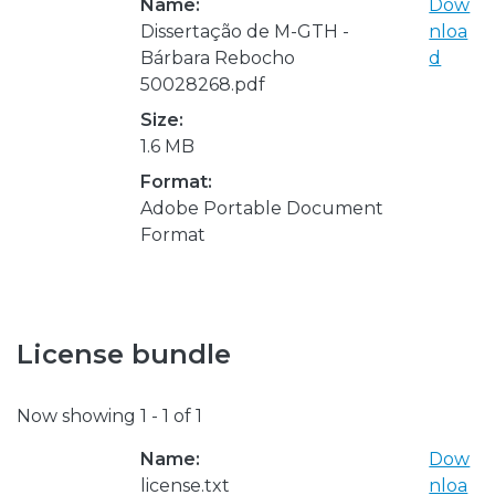
Name:
Dow
Dissertação de M-GTH -
nloa
Bárbara Rebocho
d
50028268.pdf
Size:
1.6 MB
Format:
Adobe Portable Document
Format
License bundle
Now showing
1 - 1 of 1
Name:
Dow
license.txt
nloa