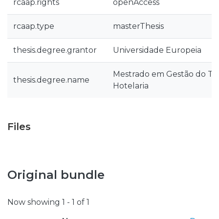
rcaap.rights
openAccess
rcaap.type
masterThesis
thesis.degree.grantor
Universidade Europeia
Mestrado em Gestão do Tu
thesis.degree.name
Hotelaria
Files
Original bundle
Now showing
1 - 1 of 1