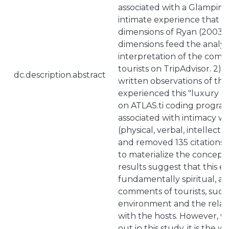
associated with a Glamping
intimate experience that r
dimensions of Ryan (2003-
dimensions feed the analys
interpretation of the comm
tourists on TripAdvisor. 2) 
dc.description.abstract
written observations of th
experienced this "luxury 
on ATLAS.ti coding program
associated with intimacy w
(physical, verbal, intellectu
and removed 135 citations
to materialize the concept
results suggest that this ex
fundamentally spiritual, a
comments of tourists, such 
environment and the relati
with the hosts. However, w
out in this study, it is the 