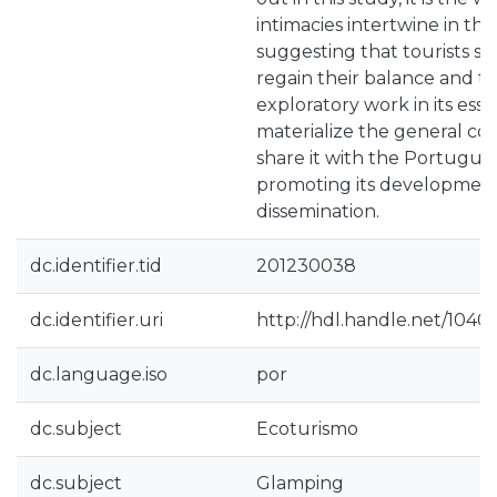
intimacies intertwine in th
suggesting that tourists see
regain their balance and th
exploratory work in its ess
materialize the general co
share it with the Portugue
promoting its developmen
dissemination.
dc.identifier.tid
201230038
dc.identifier.uri
http://hdl.handle.net/1040
dc.language.iso
por
dc.subject
Ecoturismo
dc.subject
Glamping