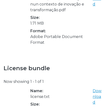
nun contexto de inovação e
d
transformação.pdf
Size:
1.71 MB
Format:
Adobe Portable Document
Format
License bundle
Now showing
1 - 1 of 1
Name:
Dow
license.txt
nloa
d
Size: