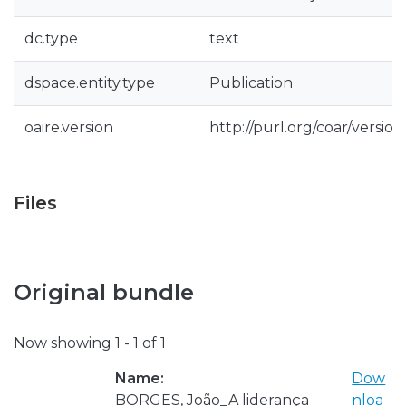
dc.type
text
dspace.entity.type
Publication
oaire.version
http://purl.org/coar/versio
Files
Original bundle
Now showing
1 - 1 of 1
Name:
Dow
BORGES, João_A liderança
nloa