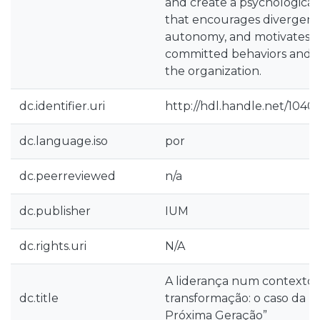
and create a psychological
that encourages divergent t
autonomy, and motivates s
committed behaviors and 
the organization.
dc.identifier.uri
http://hdl.handle.net/1040
dc.language.iso
por
dc.peerreviewed
n/a
dc.publisher
IUM
dc.rights.uri
N/A
A liderança num contexto 
dc.title
transformação: o caso da “
Próxima Geração”