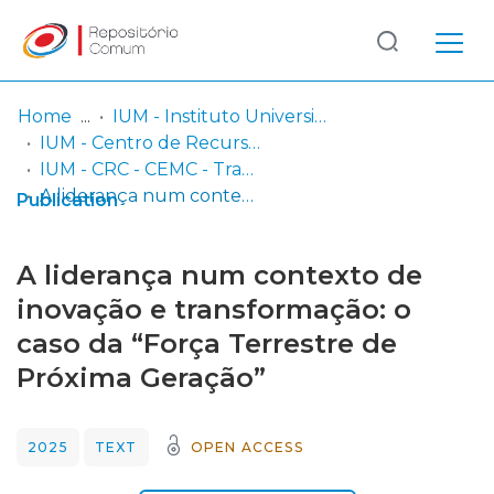
Log
(current)
In
Home
IUM - Instituto Universitário Militar
IUM - Centro de Recursos de Conhecimento
Communities
IUM - CRC - CEMC - Trabalhos de Investigação Individual
& Collections
A liderança num contexto de inovação e transformação: o caso da “Força Terrestre de Próxima Geração”
Publication
Browse repository
A liderança num contexto de
Entities
inovação e transformação: o
caso da “Força Terrestre de
Statistics
Próxima Geração”
2025
TEXT
OPEN ACCESS