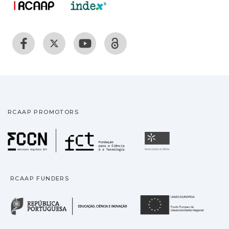
RCAAP PROMOTORS
Fundação para a Ciência
Universidade
RCAAP FUNDERS
República Portuguesa · M
União