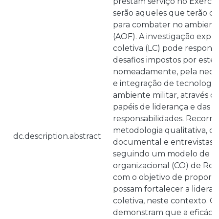
prestam serviço no Exércit
serão aqueles que terão de
para combater no ambiente
(AOF). A investigação expl
coletiva (LC) pode respond
desafios impostos por este
nomeadamente, pela neces
e integração de tecnologi
ambiente militar, através da
papéis de liderança e das r
responsabilidades. Recorre
metodologia qualitativa, c
dc.description.abstract
documental e entrevistas 
seguindo um modelo de 
organizacional (CO) de Rob
com o objetivo de propor l
possam fortalecer a lidera
coletiva, neste contexto. O
demonstram que a eficácia 