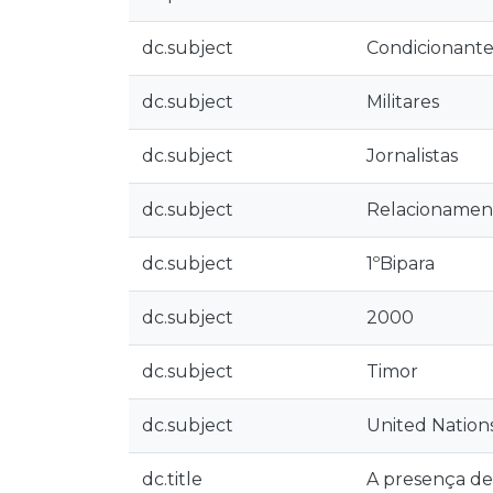
dc.subject
Condicionante
dc.subject
Militares
dc.subject
Jornalistas
dc.subject
Relacionamen
dc.subject
1ºBipara
dc.subject
2000
dc.subject
Timor
dc.subject
United Nations
dc.title
A presença de 