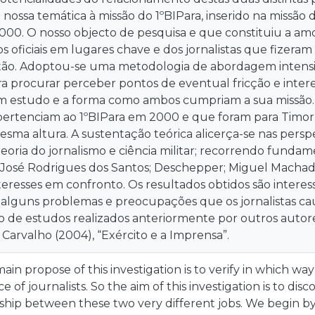
a nossa temática à missão do 1ºBIPara, inserido na missã
00. O nosso objecto de pesquisa e que constituiu a amo
 oficiais em lugares chave e dos jornalistas que fizeram 
ão. Adoptou-se uma metodologia de abordagem intensi
ra procurar perceber pontos de eventual fricção e inter
em estudo e a forma como ambos cumpriam a sua missão. 
 pertenciam ao 1ºBIPara em 2000 e que foram para Timor 
sma altura. A sustentação teórica alicerça-se nas persp
; teoria do jornalismo e ciência militar; recorrendo fund
José Rodrigues dos Santos; Deschepper; Miguel Machado
nteresses em confronto. Os resultados obtidos são inter
alguns problemas e preocupações que os jornalistas cau
 de estudos realizados anteriormente por outros autores
arvalho (2004), “Exército e a Imprensa”.
ain propose of this investigation is to verify in which way
 of journalists. So the aim of this investigation is to dis
nship between these two very different jobs. We begin by