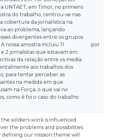
o da UNTAET, em Timor, no primeiro
stra do trabalho, centrou-se nas
a cobertura da jornalística na
va ao problema, lançando
esses divergentes entre os grupos
A nossa amostra incluiu 11
por
e 2 jornalistas que estavam em
ectivas da relação entre os media
amentalmente aos trabalhos dos
, para tentar perceber as
essantes na medida em que
sam na Força; o que vai no
, como é foi o caso do trabalho
 the soldiers work is influenced
cover the problems and possibilities
 defining our mission theme will