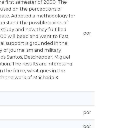
he first semester of 2000. The
cused on the perceptions of
t date. Adopted a methodology for
derstand the possible points of
 study and how they fulfilled
por
2000 will beep and went to East
al support is grounded in the
 of journalism and military
 dos Santos, Deschepper, Miguel
ion. The results are interesting
n the force, what goes in the
with the work of Machado &
por
por