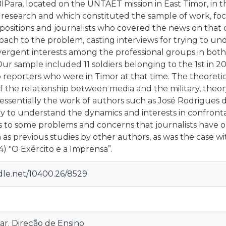
BIPara, located on the UNTAET mission in East Timor, in t
 research and which constituted the sample of work, fo
ey positions and journalists who covered the news on tha
oach to the problem, casting interviews for trying to un
ivergent interests among the professional groups in both
 Our sample included 11 soldiers belonging to the 1st in 
reporters who were in Timor at that time. The theoretic
f the relationship between media and the military, theory
 essentially the work of authors such as José Rodrigues
y to understand the dynamics and interests in confrontat
nts to some problems and concerns that journalists have o
 as previous studies by other authors, as was the case 
) "O Exército e a Imprensa”.
ndle.net/10400.26/8529
ar. Direção de Ensino