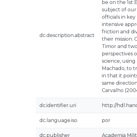
be on the 1st 
subject of our
officials in k
intensive appr
friction and d
dc.description.abstract
their mission.
Timor and two 
perspectives o
science, using
Machado, to tr
in that it poi
same direction
Carvalho (2004
dc.identifier.uri
http://hdl.ha
dc.language.iso
por
dc.publisher
Academia Milit