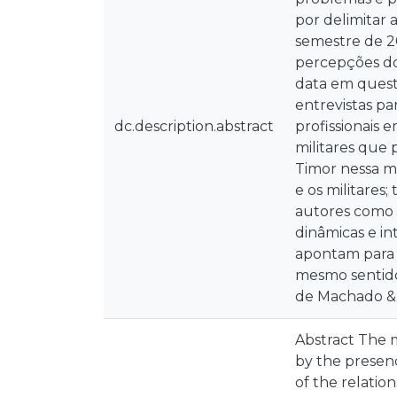
por delimitar 
semestre de 20
percepções dos
data em quest
entrevistas pa
dc.description.abstract
profissionais 
militares que
Timor nessa me
e os militares
autores como 
dinâmicas e i
apontam para 
mesmo sentido
de Machado & C
Abstract The m
by the presence
of the relatio