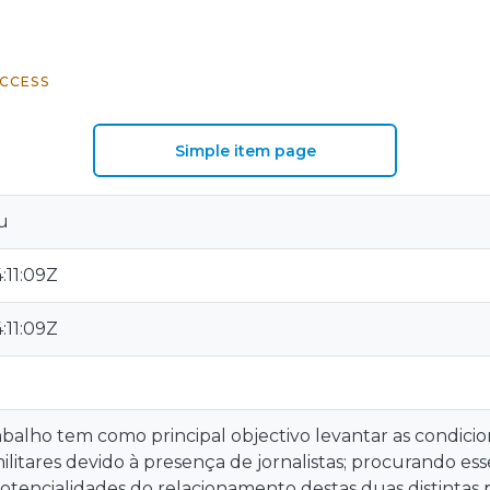
CCESS
Simple item page
u
:11:09Z
:11:09Z
abalho tem como principal objectivo levantar as condici
ilitares devido à presença de jornalistas; procurando es
otencialidades do relacionamento destas duas distinta