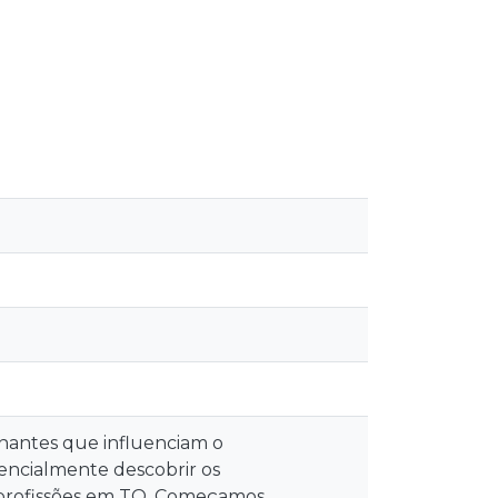
onantes que influenciam o
sencialmente descobrir os
s profissões em TO. Começamos