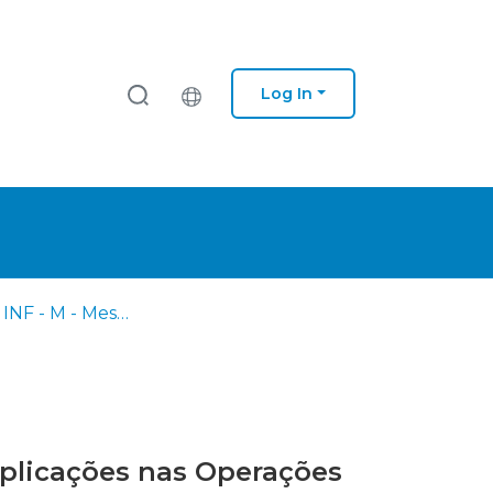
Log In
AM - TIA - INF - M - Mestrado em Ciências Militares na Especialidade de Infantaria
mplicações nas Operações