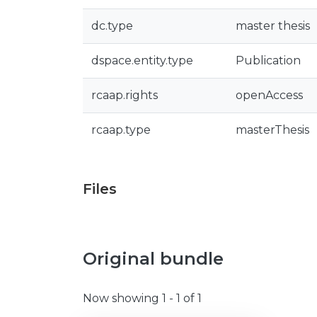
dc.type
master thesis
dspace.entity.type
Publication
rcaap.rights
openAccess
rcaap.type
masterThesis
Files
Original bundle
Now showing
1 - 1 of 1