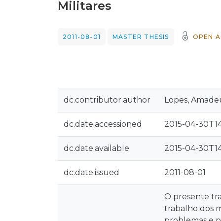
Militares
2011-08-01
MASTER THESIS
OPEN A
dc.contributor.author
Lopes, Amade
dc.date.accessioned
2015-04-30T14
dc.date.available
2015-04-30T14
dc.date.issued
2011-08-01
O presente tr
trabalho dos m
problemas e p