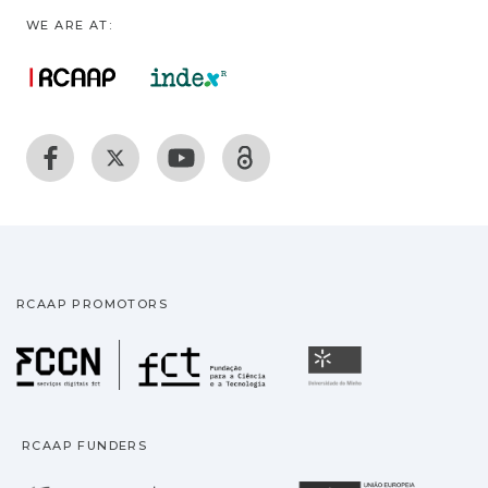
WE ARE AT:
RCAAP PROMOTORS
Fundação para a Ciência
Universidade
RCAAP FUNDERS