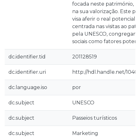
focada neste património, n
na sua valorização. Este p
visa aferir o real potencial 
centrada nas visitas ao patr
pela UNESCO, congregando
sociais como fatores potenc
dc.identifier.tid
201128519
dc.identifier.uri
http://hdl.handle.net/1040
dc.language.iso
por
dc.subject
UNESCO
dc.subject
Passeios turísticos
dc.subject
Marketing