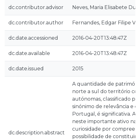
dc.contributor.advisor
Neves, Maria Elisabete Dua
dc.contributor.author
Fernandes, Edgar Filipe Vie
dc.date.accessioned
2016-04-20T13:48:47Z
dc.date.available
2016-04-20T13:48:47Z
dc.date.issued
2015
A quantidade de património
norte a sul do território co
autónomas, classificado p
sinónimo de relevância e q
Portugal, é significativa. A
neste importante ativo nac
curiosidade por compreend
dc.description.abstract
possibilidade de constitui