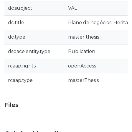
dc.subject
VAL
dc.title
Plano de negócios: Heritag
dc.type
master thesis
dspace.entity.type
Publication
rcaap.rights
openAccess
rcaap.type
masterThesis
Files