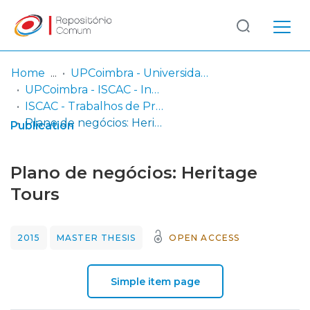
Log
(current)
In
Home
UPCoimbra - Universidade Politécnica de Coimbra
UPCoimbra - ISCAC - Instituto Superior de Contabilidade e Administração de Coimbra
Communities
ISCAC - Trabalhos de Projeto | Relatórios de Estágio
& Collections
Plano de negócios: Heritage Tours
Publication
Browse repository
Plano de negócios: Heritage
Entities
Tours
Statistics
2015
MASTER THESIS
OPEN ACCESS
Simple item page