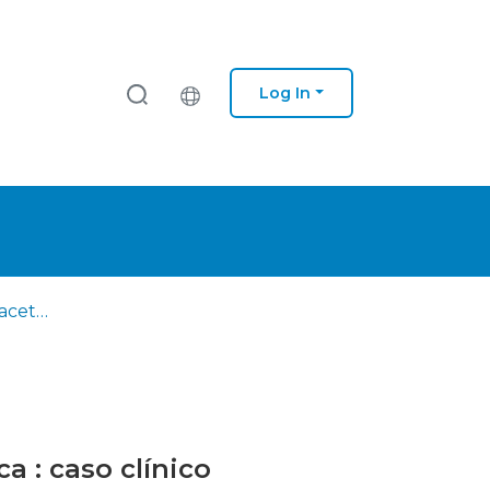
Log In
Reabilitação com facetas e jacket feldspáticas na zona estética : caso clínico
a : caso clínico