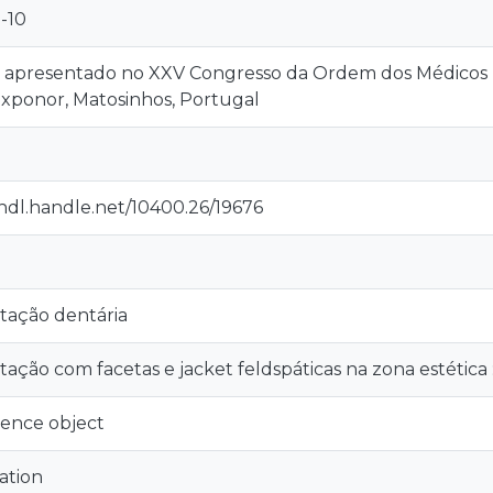
1-10
 apresentado no XXV Congresso da Ordem dos Médicos 
Exponor, Matosinhos, Portugal
/hdl.handle.net/10400.26/19676
itação dentária
itação com facetas e jacket feldspáticas na zona estética :
ence object
ation