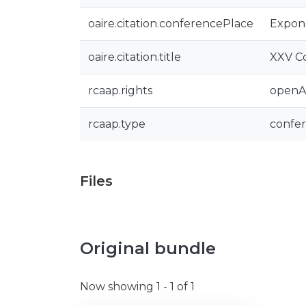
oaire.citation.conferencePlace
Expono
oaire.citation.title
XXV Co
rcaap.rights
openA
rcaap.type
confe
Files
Original bundle
Now showing
1 - 1 of 1