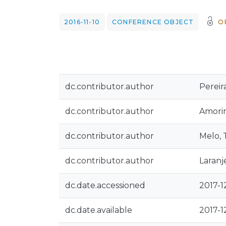
2016-11-10
CONFERENCE OBJECT
O
dc.contributor.author
Pereira
dc.contributor.author
Amorim
dc.contributor.author
Melo, 
dc.contributor.author
Laranje
dc.date.accessioned
2017-1
dc.date.available
2017-1