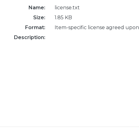
Name:
license.txt
Size:
1.85 KB
Format:
Item-specific license agreed upon
Description: