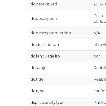
dc.date.issued
2016-1
Poster
dc.description
2016, 
dc.description.version
N/A
dc.identifier.uri
http:/
dc.language.iso
por
dc.subject
Reabil
dc.title
Reabil
dc.type
confer
dspace.entity.type
Public