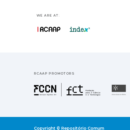
WE ARE AT:
RCAAP PROMOTORS
Fundação pa
U
Copyright © Repositório Comum