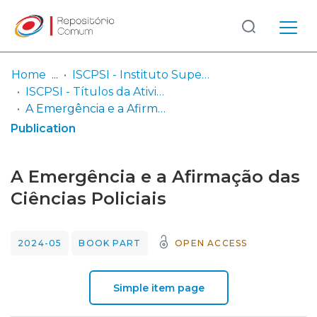
Log
(current)
In
Home
ISCPSI - Instituto Superior de Ciências Policiais e Segurança Interna
ISCPSI - Títulos da Atividade Científica
Communities
A Emergência e a Afirmação das Ciências Policiais
& Collections
Publication
Browse repository
A Emergência e a Afirmação das
Entities
Ciências Policiais
Statistics
2024-05
BOOK PART
OPEN ACCESS
Simple item page