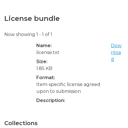
License bundle
Now showing
1 - 1 of 1
Name:
Dow
license.txt
nloa
d
Size:
1.85 KB
Format:
Item-specific license agreed
upon to submission
Description:
Collections