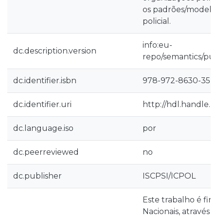
os padrões/modelo
policial.
info:eu-
dc.description.version
repo/semantics/pub
dc.identifier.isbn
978-972-8630-35-5
dc.identifier.uri
http://hdl.handle.n
dc.language.iso
por
dc.peerreviewed
no
dc.publisher
ISCPSI/ICPOL
Este trabalho é fi
Nacionais, através 