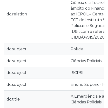
Ciência e a Tecnologi
âmbito do Financia
dc.relation
ao ICPOL – Centro 
FCT do Instituto Su
Policiais e Seguran
ID&I, com a referênc
UIDB/04915/2020 e
dc.subject
Polícia
dc.subject
Ciências Policiais
dc.subject
ISCPSI
dc.subject
Ensino Superior Pol
A Emergência e a A
dc.title
Ciências Policiais