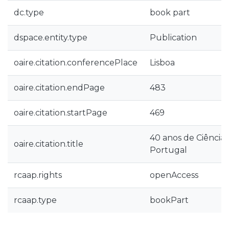
dc.type
book part
dspace.entity.type
Publication
oaire.citation.conferencePlace
Lisboa
oaire.citation.endPage
483
oaire.citation.startPage
469
40 anos de Ciências
oaire.citation.title
Portugal
rcaap.rights
openAccess
rcaap.type
bookPart