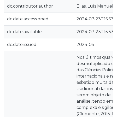
dc.contributor.author
Elias, Luís Manuel 
dc.date.accessioned
2024-07-23T15:53:
dc.date.available
2024-07-23T15:53:
dc.date.issued
2024-05
Nos últimos quaren
desmultiplicado os
das Ciências Polici
internacionais e nac
esbatido muita da r
tradicional das insti
serem objeto de in
análise, tendo em 
complexa e sigilosa
(Clemente, 2015: 1