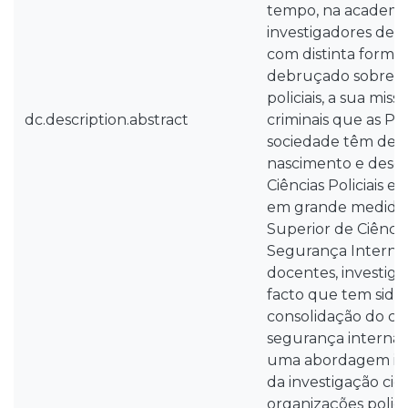
tempo, na academia
investigadores de d
com distinta forma
debruçado sobre a
policiais, a sua mis
dc.description.abstract
criminais que as Polí
sociedade têm de e
nascimento e dese
Ciências Policiais 
em grande medida a
Superior de Ciências
Segurança Interna (
docentes, investiga
facto que tem sido 
consolidação do co
segurança interna
uma abordagem int
da investigação cien
organizações policia