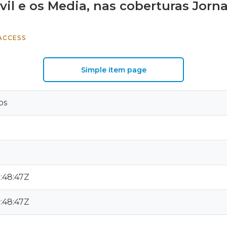
il e os Media, nas coberturas Jorna
ACCESS
Simple item page
os
:48:47Z
:48:47Z