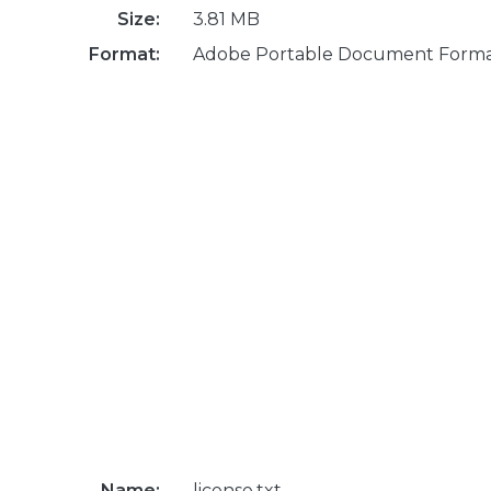
Size:
3.81 MB
Format:
Adobe Portable Document Form
Name:
license.txt