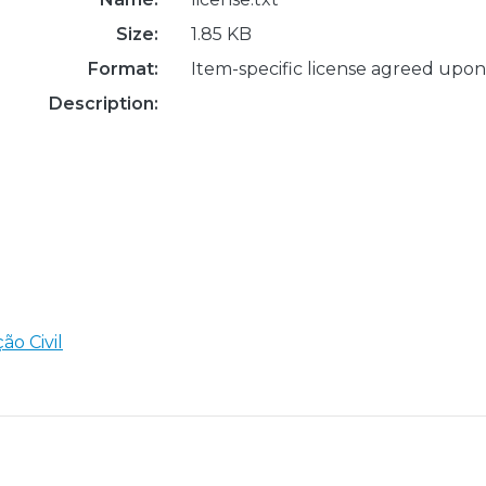
Size:
1.85 KB
Format:
Item-specific license agreed upon
Description:
ão Civil