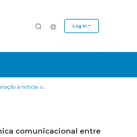
Log In
Da operação á notícia: o enquadramento mediático e a dinâmica comunicacional entre os agentes de Proteção Civil e os Media, nas coberturas Jornalísticas
mica comunicacional entre