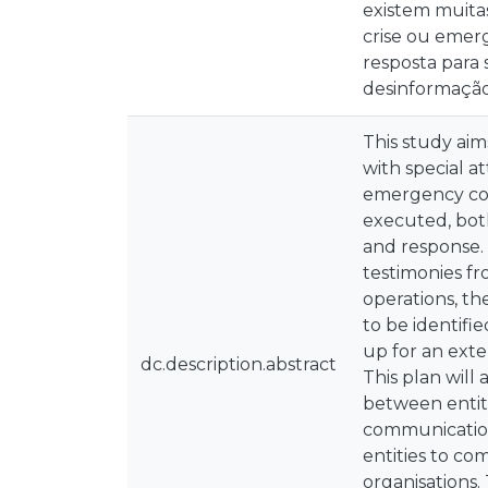
existem muitas
crise ou emer
resposta para 
desinformação
This study aim
with special a
emergency con
executed, both
and response.
testimonies fr
operations, th
to be identifie
up for an exte
dc.description.abstract
This plan will
between entiti
communication 
entities to co
organisations.