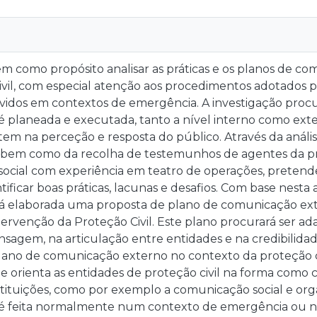
m como propósito analisar as práticas e os planos de c
vil, com especial atenção aos procedimentos adotados po
vidos em contextos de emergência. A investigação pro
 planeada e executada, tanto a nível interno como exte
em na perceção e resposta do público. Através da anál
bem como da recolha de testemunhos de agentes da prote
ocial com experiência em teatro de operações, pretend
ificar boas práticas, lacunas e desafios. Com base nesta a
rá elaborada uma proposta de plano de comunicação exte
tervenção da Proteção Civil. Este plano procurará ser ad
sagem, na articulação entre entidades e na credibilida
lano de comunicação externo no contexto da proteção 
ue orienta as entidades de proteção civil na forma com
stituições, como por exemplo a comunicação social e or
 feita normalmente num contexto de emergência ou num 