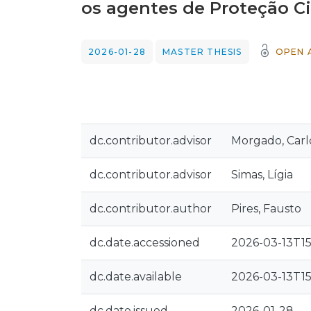
os agentes de Proteção Civ
2026-01-28
MASTER THESIS
OPEN 
dc.contributor.advisor
Morgado, Carl
dc.contributor.advisor
Simas, Lígia
dc.contributor.author
Pires, Fausto
dc.date.accessioned
2026-03-13T15
dc.date.available
2026-03-13T15
dc.date.issued
2026-01-28