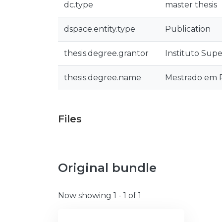
dc.type
master thesis
dspace.entity.type
Publication
thesis.degree.grantor
Instituto Supe
thesis.degree.name
Mestrado em Ri
Files
Original bundle
Now showing
1 - 1 of 1