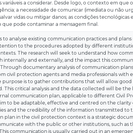
 variáveis a considerar. Desde logo, o contexto em que o
gência; a necessidade de comunicar (imediata ou não u
salvar vidas ou mitigar danos; as condições tecnológicas e
 que pode contaminar a mensagem final.
s to analyse existing communication practices and plans in
ttention to the procedures adopted by different institut
texts. The research will seek to understand how comm
 internally and externally, and the impact this commun
 Through documentary analysis of communication plans, 
om civil protection agents and media professionals with 
e purpose is to gather contributions that will allow good
d. This critical analysis and the data collected will be th
rnal communication plan, applicable to different Civil Pr
 aim to be adaptable, effective and centred on the clarit
es and the credibility of the information transmitted to 
plan in the civil protection context is a strategic docum
mmunicate with the public or other institutions, such a
 This communication is usually carried out in an emergen