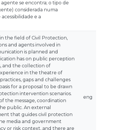
 agente se encontra; o tipo de
rgente) considerada numa
 acessibilidade e a
 the field of Civil Protection,
ions and agents involved in
unication is planned and
ication has on public perception
and the collection of
experience in the theatre of
 practices, gaps and challenges
e basis for a proposal to be drawn
otection intervention scenarios.
eng
y of the message, coordination
the public. An external
ent that guides civil protection
s the media and government
cy or risk context, and there are