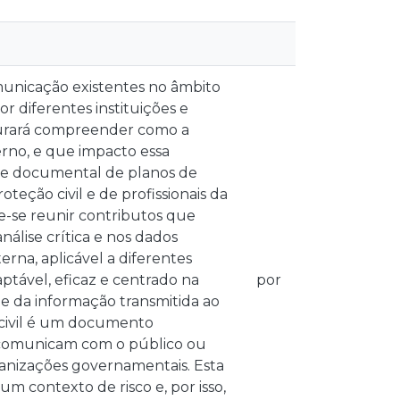
omunicação existentes no âmbito
r diferentes instituições e
curará compreender como a
rno, e que impacto essa
ise documental de planos de
ção civil e de profissionais da
e-se reunir contributos que
nálise crítica e nos dados
rna, aplicável a diferentes
aptável, eficaz e centrado na
por
de da informação transmitida ao
civil é um documento
o comunicam com o público ou
ganizações governamentais. Esta
contexto de risco e, por isso,