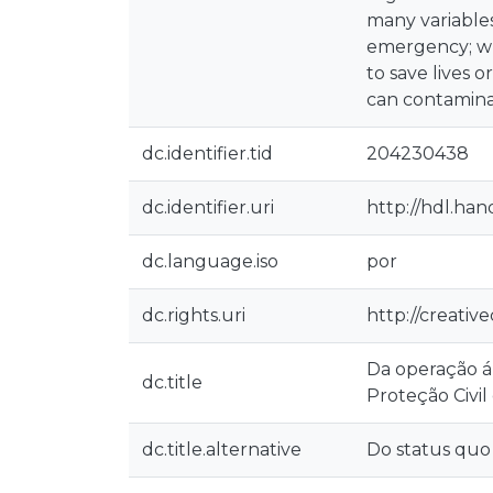
many variables 
emergency; wh
to save lives 
can contamina
dc.identifier.tid
204230438
dc.identifier.uri
http://hdl.han
dc.language.iso
por
dc.rights.uri
http://creativ
Da operação á
dc.title
Proteção Civil
dc.title.alternative
Do status quo