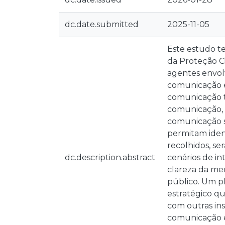
dc.date.submitted
2025-11-05
Este estudo te
da Proteção Ci
agentes envol
comunicação é
comunicação t
comunicação, 
comunicação s
permitam ident
recolhidos, se
dc.description.abstract
cenários de in
clareza da men
público. Um p
estratégico q
com outras in
comunicação é