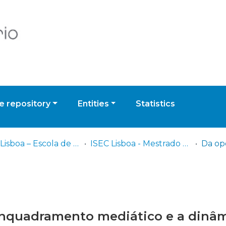
 repository
Entities
Statistics
ISEC Lisboa – Escola de Gestão, Engenharia e Aeronáutica
ISEC Lisboa - Mestrado em Riscos e Proteção Civil
 enquadramento mediático e a dinâ