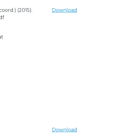
oord.) (2015).
Download
df
at
Download