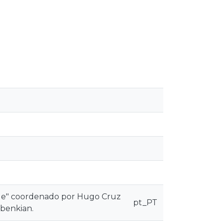
dade" coordenado por Hugo Cruz
pt_PT
lbenkian.