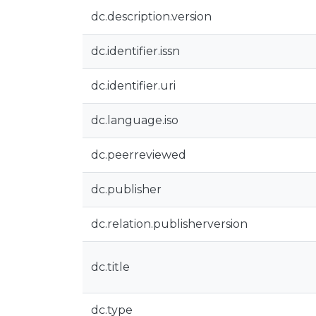
dc.description.version
dc.identifier.issn
dc.identifier.uri
dc.language.iso
dc.peerreviewed
dc.publisher
dc.relation.publisherversion
dc.title
dc.type