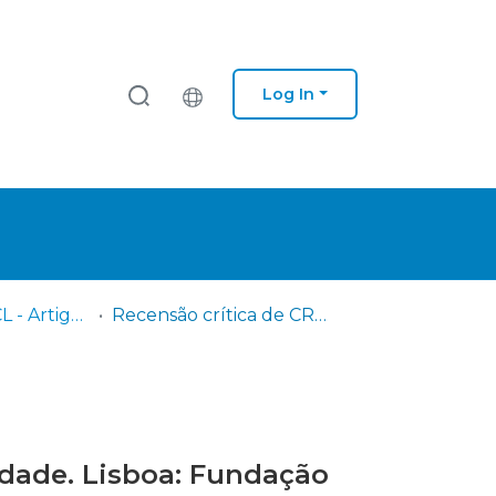
Log In
IPS - ESE - DCCL - Artigos científicos
Recensão crítica de CRUZ, Hugo (coord.) (2015). Arte e comunidade. Lisboa: Fundação Calouste Gulbenkian
idade. Lisboa: Fundação