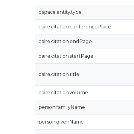
dspace.entity.type
oaire.citation.conferencePlace
oaire.citation.endPage
oaire.citation.startPage
oaire.citation.title
oaire.citation.volume
person.familyName
person.givenName