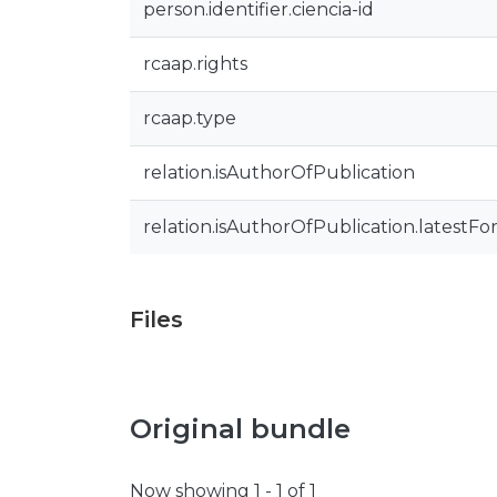
person.identifier.ciencia-id
rcaap.rights
rcaap.type
relation.isAuthorOfPublication
relation.isAuthorOfPublication.latestFo
Files
Original bundle
Now showing
1 - 1 of 1