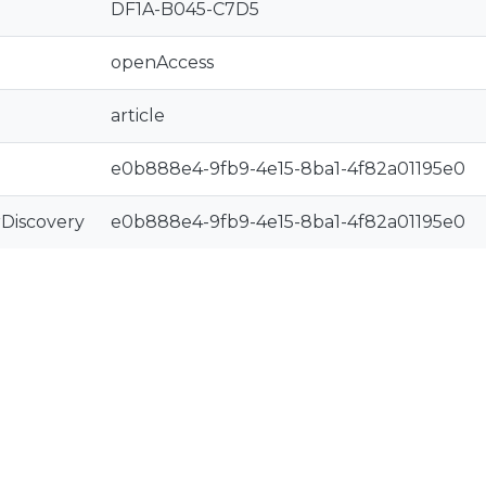
DF1A-B045-C7D5
openAccess
article
e0b888e4-9fb9-4e15-8ba1-4f82a01195e0
rDiscovery
e0b888e4-9fb9-4e15-8ba1-4f82a01195e0