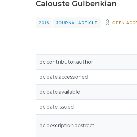
Calouste Gulbenkian
2016
JOURNAL ARTICLE
OPEN ACC
dc.contributor.author
dc.date.accessioned
dc.date.available
dc.date.issued
dc.description.abstract