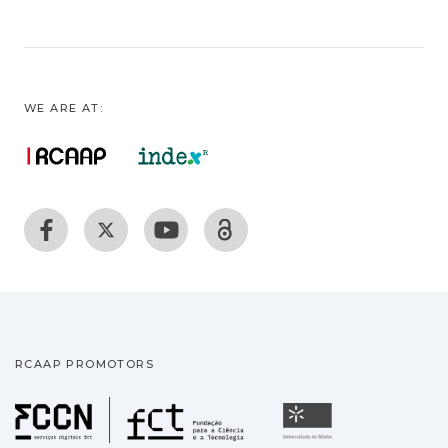
WE ARE AT:
RCAAP PROMOTORS
Fundação para a Ciência
Universidade