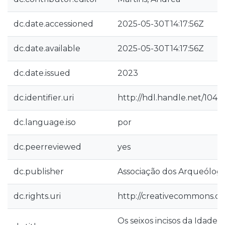
dc.date.accessioned
2025-05-30T14:17:56Z
dc.date.available
2025-05-30T14:17:56Z
dc.date.issued
2023
dc.identifier.uri
http://hdl.handle.net/1040
dc.language.iso
por
dc.peerreviewed
yes
dc.publisher
Associação dos Arqueólog
dc.rights.uri
http://creativecommons.org
Os seixos incisos da Idade 