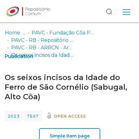
Log
(current)
In
Home
PAVC - Fundação Côa Parque / Parque Arqueológico do Vale do Côa
PAVC - RB - Repositório Bibliográfico
Communities
PAVC - RB - ARRCN - Artigos e Resumos em Revistas Científicas Nacionais
& Collections
Os seixos incisos da Idade do Ferro de São Cornélio (Sabugal, Alto Côa)
Publication
Browse repository
Os seixos incisos da Idade do
Entities
Ferro de São Cornélio (Sabugal,
Alto Côa)
Statistics
2023
TEXT
OPEN ACCESS
Simple item page