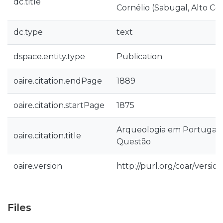
dc.title
Cornélio (Sabugal, Alto Cô
dc.type
text
dspace.entity.type
Publication
oaire.citation.endPage
1889
oaire.citation.startPage
1875
Arqueologia em Portugal 
oaire.citation.title
Questão
oaire.version
http://purl.org/coar/vers
Files