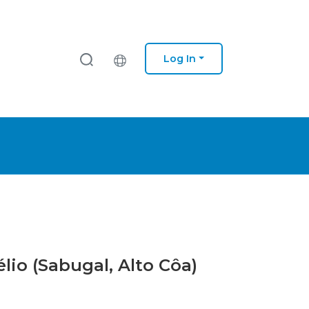
Log In
élio (Sabugal, Alto Côa)