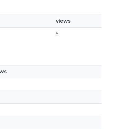
views
5
ews