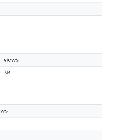
views
38
ews