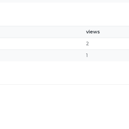
views
2
1