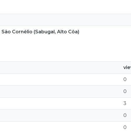
 São Cornélio (Sabugal, Alto Côa)
vi
0
0
3
0
0