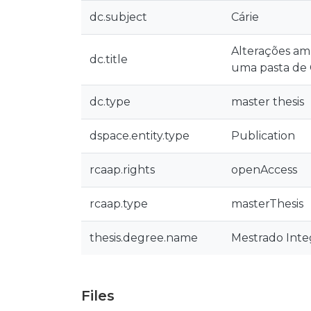
dc.subject
Cárie
Alterações amb
dc.title
uma pasta de
dc.type
master thesis
dspace.entity.type
Publication
rcaap.rights
openAccess
rcaap.type
masterThesis
thesis.degree.name
Mestrado Inte
Files