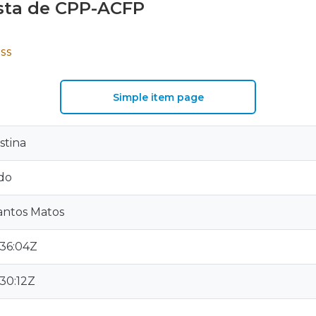
sta de CPP-ACFP
SS
Simple item page
stina
do
Santos Matos
:36:04Z
:30:12Z