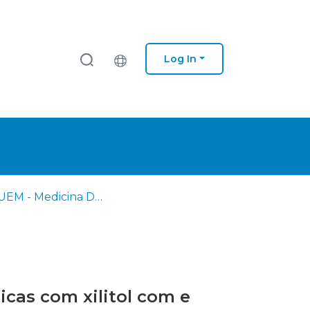
Log In
EM - IUEM - Medicina Dentária
icas com xilitol com e