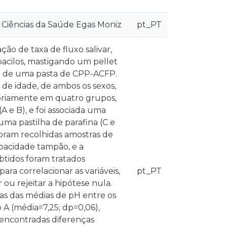
 Ciências da Saúde Egas Moniz
pt_PT
ão de taxa de fluxo salivar,
acilos, mastigando um pellet
ção de uma pasta de CPP-ACFP.
 de idade, de ambos os sexos,
atoriamente em quatro grupos,
(A e B), e foi associada uma
ma pastilha de parafina (C e
oram recolhidas amostras de
capacidade tampão, e a
btidos foram tratados
ara correlacionar as variáveis,
pt_PT
ou rejeitar a hipótese nula.
vas das médias de pH entre os
A (média=7,25; dp=0,06),
 encontradas diferenças