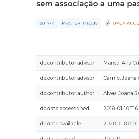
sem associação a uma pa
2017-11
MASTER THESIS
OPEN ACCE
dc.contributor.advisor
Manso, Ana Cri
dc.contributor.advisor
Carmo, Joana 
dc.contributor.author
Alves, Joana 
dc.date.accessioned
2018-01-10T16
dc.date.available
2020-11-01T01
dc.date.issued
2017-11