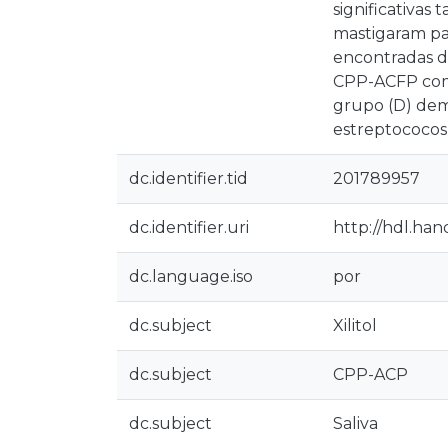
significativa
mastigaram pas
encontradas di
CPP-ACFP com 
grupo (D) dem
estreptococos
dc.identifier.tid
201789957
dc.identifier.uri
http://hdl.ha
dc.language.iso
por
dc.subject
Xilitol
dc.subject
CPP-ACP
dc.subject
Saliva