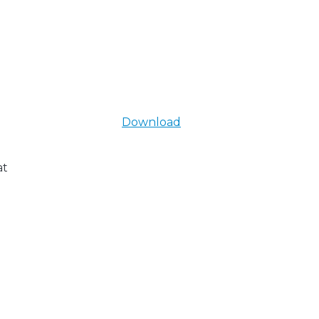
Download
at