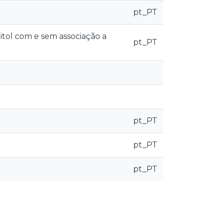
pt_PT
ilitol com e sem associação a
pt_PT
pt_PT
pt_PT
pt_PT