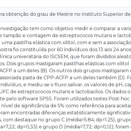
ara obtenção do grau de Mestre no Instituto Superior de
 investigação tem como objetivo medir e comparar a variaç
e tampão e contagem de estreptococos mutans e lactob
 uma pastilha elástica com xilitol, com e sem a associa
stra foi constituída por 60 indivíduos dos 13 aos 24 anos
línica universitária do ISCSEM, que foram divididos ale
s. Dois grupos mastigaram pastilhas elásticas com xilitol 
ACFP a um deles (B). Os outros dois grupos mastigaram u
o associada pasta de CPP-ACFP a um deles também (D). F
 indivíduo, e mediu-se o fluxo salivar, os valores de pH, 
UFC de estreptococos mutans e lactobacilos. Os dados o
te pelo software SPSS. Foram utilizados testes Post-hoc p
ível de significância de 5% como referência para aceitar 
ram encontradas diferenças estatisticamente significati
, com destaque no grupo C (média=5.84; dp=1.25), grupo 
a=7,22; dp=0,33) e grupo D (média=7,72; dp=0,12); foram