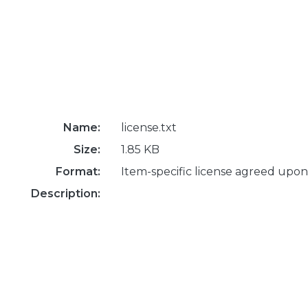
Name:
license.txt
Size:
1.85 KB
Format:
Item-specific license agreed upon
Description: