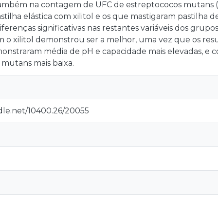
s também na contagem de UFC de estreptococos mutans (
tilha elástica com xilitol e os que mastigaram pastilha d
ferenças significativas nas restantes variáveis dos grupo
o xilitol demonstrou ser a melhor, uma vez que os res
onstraram média de pH e capacidade mais elevadas, e
 mutans mais baixa.
ndle.net/10400.26/20055