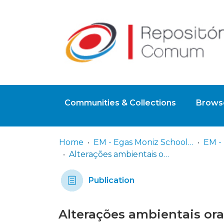
Communities & Collections
Browse
Home
EM - Egas Moniz School of Health & Science
Alterações ambientais orais, através do uso de pastilhas elásticas com xilitol com e sem associação a uma pasta de CPP-ACFP
Publication
Alterações ambientais orai