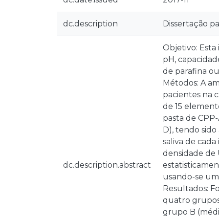
dc.description
Dissertação p
Objetivo: Esta
pH, capacidad
de parafina ou
Métodos: A amo
pacientes na c
de 15 elemento
pasta de CPP-
D), tendo sid
saliva de cada
densidade de 
dc.description.abstract
estatisticamen
usando-se um n
Resultados: Fo
quatro grupos
grupo B (médi