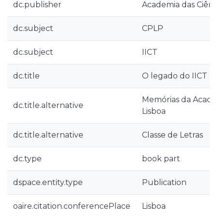
dc.publisher
Academia das Ciênc
dc.subject
CPLP
dc.subject
IICT
dc.title
O legado do IICT 
Memórias da Academ
dc.title.alternative
Lisboa
dc.title.alternative
Classe de Letras
dc.type
book part
dspace.entity.type
Publication
oaire.citation.conferencePlace
Lisboa