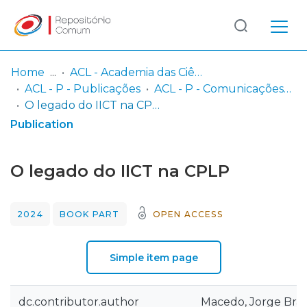
Log
(current)
In
Home
ACL - Academia das Ciências de Lisboa
ACL - P - Publicações
ACL - P - Comunicações da Classe de Letras
Communities
O legado do IICT na CPLP
& Collections
Publication
Browse repository
O legado do IICT na CPLP
Entities
2024
BOOK PART
OPEN ACCESS
Statistics
Simple item page
dc.contributor.author
Macedo, Jorge Bra