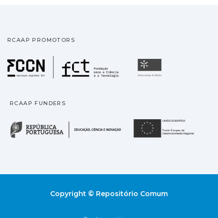
RCAAP PROMOTORS
Fundação para a Ciência
Universidade
RCAAP FUNDERS
República Portuguesa · M
União
Copyright © Repositório Comum