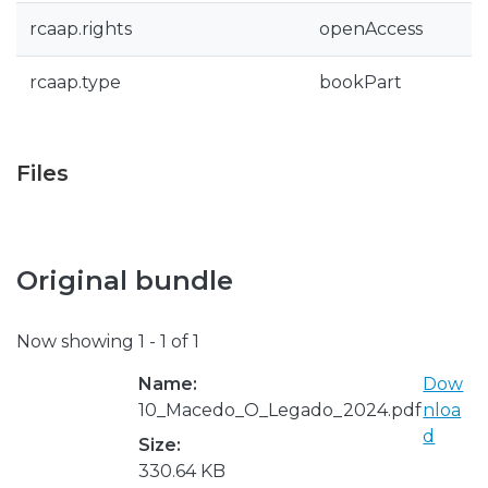
rcaap.rights
openAccess
rcaap.type
bookPart
Files
Original bundle
Now showing
1 - 1 of 1
Name:
Dow
10_Macedo_O_Legado_2024.pdf
nloa
d
Size:
330.64 KB