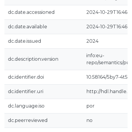
dc.date.accessioned
2024-10-29T16:46:
dc.date.available
2024-10-29T16:46:
dc.date.issued
2024
info:eu-
dc.description.version
repo/semantics/pub
dc.identifier.doi
10.58164/5by7-4t51
dc.identifier.uri
http://hdl.handle.
dc.language.iso
por
dc.peerreviewed
no