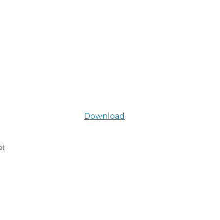
Download
at