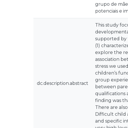
grupo de mães
potenciais e i
This study focu
developmental
supported by t
(1) characterize
explore the rel
association be
stress we used 
children’s func
group experien
dc.description.abstract
between parent
qualifications
finding was tha
There are also
Difficult chil
and specific i
very high leve