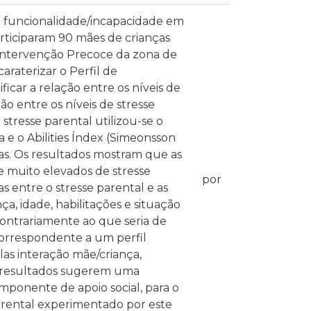
de funcionalidade/incapacidade em
articiparam 90 mães de crianças
e Intervenção Precoce da zona de
caraterizar o Perfil de
ficar a relação entre os níveis de
ção entre os níveis de stresse
 stresse parental utilizou-se o
a e o Abilities Índex (Simeonsson
anças. Os resultados mostram que as
e muito elevados de stresse
por
as entre o stresse parental e as
nça, idade, habilitações e situação
Contrariamente ao que seria de
 correspondente a um perfil
las interação mãe/criança,
s resultados sugerem uma
mponente de apoio social, para o
arental experimentado por este