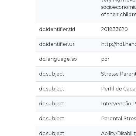
socioeconomic 
of their childr
dc.identifier.tid
201833620
dc.identifier.uri
http://hdl.ha
dc.language.iso
por
dc.subject
Stresse Paren
dc.subject
Perfil de Cap
dc.subject
Intervenção 
dc.subject
Parental Stres
dc.subject
Ability/Disabili