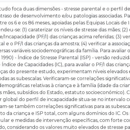
udo foca duas dimensões - stresse parental e o perfil 
traso de desenvolvimento e/ou patologias associadas. P
re os 6 e os 86 meses, apoiadas pelas Equipas Locais d
deu-se: (1) caraterizar os níveis de stresse das mães; (2) 
/Incapacidade (PF/I) das crianças acima referidas; (3) veri
l e o PF/I das crianças da amostra; (4) verificar a associa
rsas variáveis sociodemográficas da família. Para avaliar o
, 1990) - Índice de Stresse Parental (ISP) - versão reduzid
 - Índice de Capacidades (IC), para avaliar o PF/I das cri
nças do presente estudo, experimentam níveis elevados 
das as subescalas. Verificaram-se correlações significativ
demográficas relativas à criança e à família (idade da cria
as mães, subsídios do Estado, estatuto socioeconómico). 
or global do perfil de incapacidade situa-se no intervalo
cam-se também correlações significativas para as subesca
 da criança e ISP total, com alguns domínios do IC. O
ular e medidas de intervenção específicas, com forte co
o, considerando os valores muito elevados de stresse p