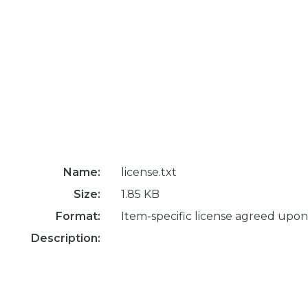
Name:
license.txt
Size:
1.85 KB
Format:
Item-specific license agreed upon
Description: