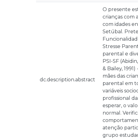
O presente est
crianças com a
com idades ent
Setúbal. Preten
Funcionalidade
Stresse Parenta
parental e dive
PSI-SF (Abidin
& Bailey, 1991)
mães das cria
dc.description.abstract
parental em to
variáveis socio
profissional d
esperar, o val
normal. Verifi
comportamento
atenção partic
grupo estudad