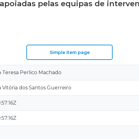
 apoiadas pelas equipas de interve
S
Simple item page
a Teresa Perlico Machado
a Vitória dos Santos Guerreiro
:57:16Z
:57:16Z