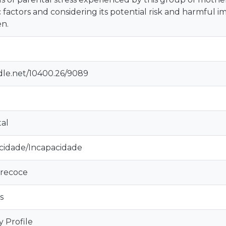
factors and considering its potential risk and harmful 
en.
ndle.net/10400.26/9089
tal
acidade/Incapacidade
Precoce
s
ty Profile