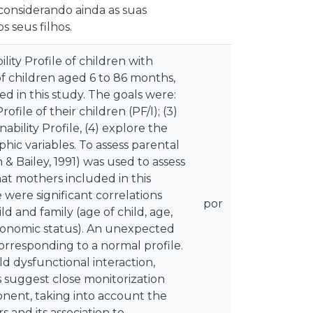
considerando ainda as suas
 seus filhos.
lity Profile of children with
f children aged 6 to 86 months,
d in this study. The goals were:
rofile of their children (PF/I); (3)
ability Profile, (4) explore the
hic variables. To assess parental
 & Bailey, 1991) was used to assess
that mothers included in this
 were significant correlations
por
d and family (age of child, age,
economic status). An unexpected
 corresponding to a normal profile.
ld dysfunctional interaction,
ts suggest close monitorization
onent, taking into account the
 and its association to