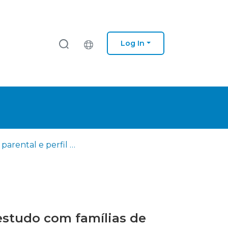
Log In
Stress parental e perfil de funcionalidade/incapacidade: Um estudo com famílias de crianças dos 0 aos 6 anos apoiadas pelas equipas de intervenção precoce da zona de Setúbal.
 estudo com famílias de