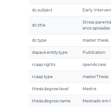
dc.subject
Early Interven
Stress parenta
dc.title
anos apoiadas
dc.type
master thesis
dspace.entity.type
Publication
rcaap.rights
openAccess
rcaap.type
masterThesis
thesis.degree.level
Mestre
thesis.degree.name
Mestrado em 