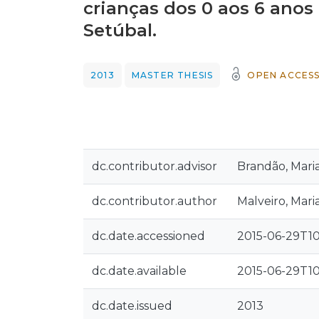
crianças dos 0 aos 6 anos
Setúbal.
2013
MASTER THESIS
OPEN ACCES
dc.contributor.advisor
Brandão, Mari
dc.contributor.author
Malveiro, Mari
dc.date.accessioned
2015-06-29T10
dc.date.available
2015-06-29T10
dc.date.issued
2013