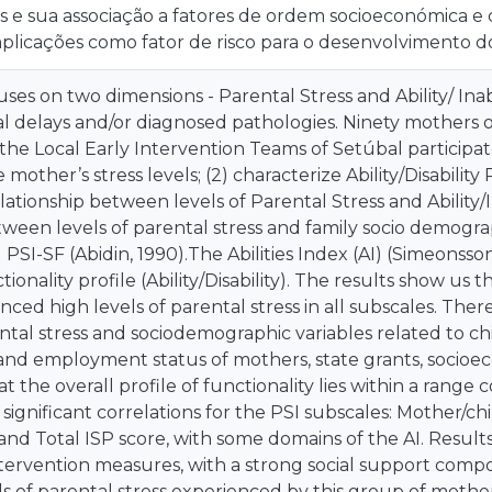
 e sua associação a fatores de ordem socioeconómica e 
mplicações como fator de risco para o desenvolvimento dos
ses on two dimensions - Parental Stress and Ability/ Inabi
 delays and/or diagnosed pathologies. Ninety mothers o
he Local Early Intervention Teams of Setúbal participate
 mother’s stress levels; (2) characterize Ability/Disability P
ationship between levels of Parental Stress and Ability/In
tween levels of parental stress and family socio demograp
PSI-SF (Abidin, 1990).The Abilities Index (AI) (Simeonsson
tionality profile (Ability/Disability). The results show us 
ced high levels of parental stress in all subscales. There
al stress and sociodemographic variables related to chil
 and employment status of mothers, state grants, socio
t the overall profile of functionality lies within a range
 significant correlations for the PSI subscales: Mother/chi
d and Total ISP score, with some domains of the AI. Resul
ntervention measures, with a strong social support comp
ls of parental stress experienced by this group of mothers