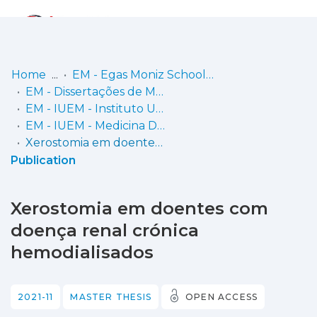
Log
(current)
In
Home
EM - Egas Moniz School of Health & Science
EM - Dissertações de Mestrado
Communities
EM - IUEM - Instituto Universitário Egas Moniz
& Collections
EM - IUEM - Medicina Dentária
Xerostomia em doentes com doença renal crónica hemodialisados
Browse repository
Publication
Entities
Xerostomia em doentes com
Statistics
doença renal crónica
hemodialisados
2021-11
MASTER THESIS
OPEN ACCESS