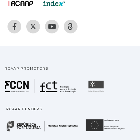
RCAAP PROMOTORS
Fundação para a Ciência
Universidade
RCAAP FUNDERS
República Portuguesa · M
União