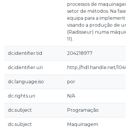
processos de maquinagem d
setor de métodos. Na fase 
equipa para a implementaç
visando a produção de uma
(Raidisseur) numa máquina 
11).
dc.identifier.tid
204218977
dc.identifier.uri
http://hdl.handle.net/1040
dc.language.iso
por
dc.rights.uri
N/A
dc.subject
Programação
dc.subject
Maquinagem