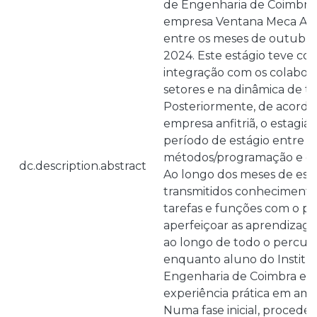
de Engenharia de Coimbra (
empresa Ventana Meca Arco
entre os meses de outubro
2024. Este estágio teve com
integração com os colabora
setores e na dinâmica de t
Posteriormente, de acordo
empresa anfitriã, o estagiár
período de estágio entre o
métodos/programação e o 
dc.description.abstract
Ao longo dos meses de está
transmitidos conhecimentos
tarefas e funções com o pr
aperfeiçoar as aprendizage
ao longo de todo o percur
enquanto aluno do Institu
Engenharia de Coimbra e c
experiência prática em ambi
Numa fase inicial, procedeu