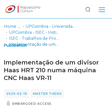
Log
(current)
In
Home
UPCoimbra - Universidade Politécnica de Coimbra
UPCoimbra - ISEC - Instituto Superior de Engenharia de Coimbra
Communities
ISEC - Trabalhos de Projeto | Relatórios de Estágio | Projetos de Investigação
& Collections
Implementação de um divisor Haas HRT 210 numa máquina CNC Haas VR-11
Publication
Browse repository
Implementação de um divisor
Entities
Haas HRT 210 numa máquina
CNC Haas VR-11
Statistics
2025-02-19
MASTER THESIS
EMBARGOED ACCESS