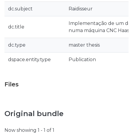
dc.subject
Raidisseur
Implementação de um divi
dc.title
numa máquina CNC Haas V
dc.type
master thesis
dspace.entity.type
Publication
Files
Original bundle
Now showing
1 - 1 of 1