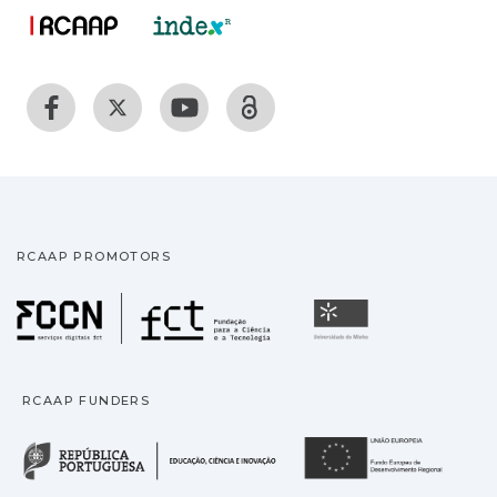
RCAAP PROMOTORS
Fundação para a Ciência
Universidade
RCAAP FUNDERS
República Portuguesa · M
União