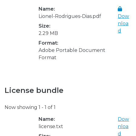
Name:
Lionel-Rodrigues-Dias.pdf
Dow
nloa
Size:
d
2.29 MB
Format:
Adobe Portable Document
Format
License bundle
Now showing
1 - 1 of 1
Name:
Dow
license.txt
nloa
d