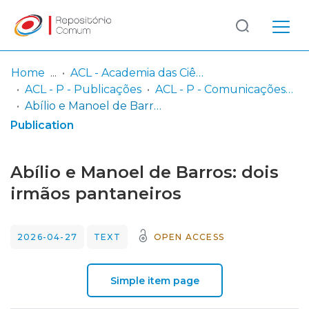
Log
(current)
In
Home
ACL - Academia das Ciências de Lisboa
ACL - P - Publicações
ACL - P - Comunicações da Classe de Letras
Communities
Abílio e Manoel de Barros: dois irmãos pantaneiros
& Collections
Publication
Browse repository
Abílio e Manoel de Barros: dois
Entities
irmãos pantaneiros
Statistics
2026-04-27
TEXT
OPEN ACCESS
Simple item page