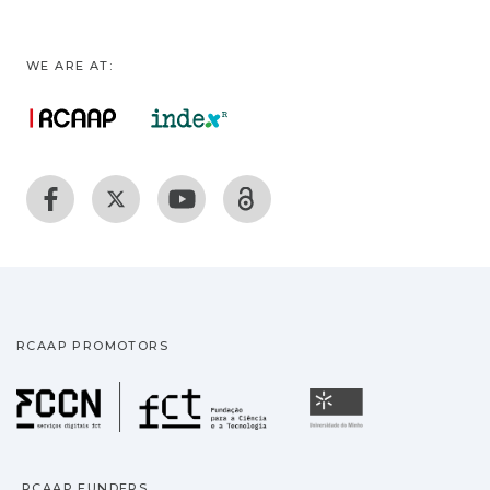
WE ARE AT:
RCAAP PROMOTORS
Fundação para a Ciência
Universidade
RCAAP FUNDERS