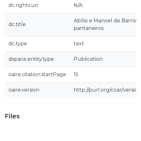
dc.rights.uri
N/A
Abílio e Manoel de Barros: 
dc.title
pantaneiros
dc.type
text
dspace.entity.type
Publication
oaire.citation.startPage
15
oaire.version
http://purl.org/coar/vers
Files