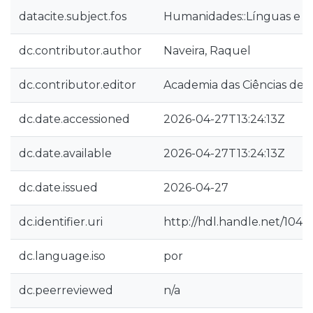
datacite.subject.fos
Humanidades::Línguas e Li
dc.contributor.author
Naveira, Raquel
dc.contributor.editor
Academia das Ciências de L
dc.date.accessioned
2026-04-27T13:24:13Z
dc.date.available
2026-04-27T13:24:13Z
dc.date.issued
2026-04-27
dc.identifier.uri
http://hdl.handle.net/104
dc.language.iso
por
dc.peerreviewed
n/a