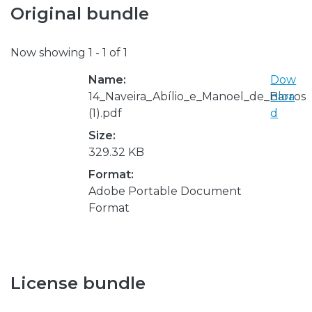
Original bundle
Now showing
1 - 1 of 1
Name:
Dow
14_Naveira_Abílio_e_Manoel_de_Barros
nloa
(1).pdf
d
Size:
329.32 KB
Format:
Adobe Portable Document
Format
License bundle