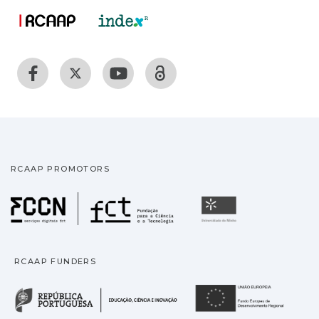
RCAAP PROMOTORS
Fundação para a Ciência
Universidade
RCAAP FUNDERS
República Portuguesa · M
União