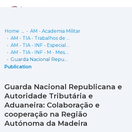
Log
(current)
In
Home
AM - Academia Militar
AM - TIA - Trabalhos de Investigação Aplicada
Communities
AM - TIA - INF - Especialidade de Infantaria
& Collections
AM - TIA - INF - M - Mestrado em Ciências Militares na Especialidade de Infantaria
Guarda Nacional Republicana e Autoridade Tributária e Aduaneira: Colaboração e cooperação na Região Autónoma da Madeira
Browse repository
Publication
Entities
Guarda Nacional Republicana e
Statistics
Autoridade Tributária e
Aduaneira: Colaboração e
cooperação na Região
Autónoma da Madeira