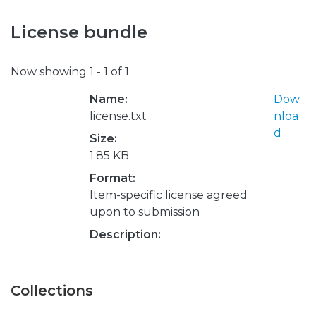
License bundle
Now showing
1 - 1 of 1
Name:
Dow
license.txt
nloa
d
Size:
1.85 KB
Format:
Item-specific license agreed
upon to submission
Description:
Collections