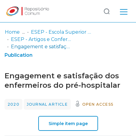
Log
(current)
In
Home
ESEP - Escola Superior de Enfermagem - Universidade do Porto
ESEP - Artigos e Conference Proceedings
Communities
Engagement e satisfação dos enfermeiros do pré-hospitalar
& Collections
Publication
Browse repository
Engagement e satisfação dos
Entities
enfermeiros do pré-hospitalar
Statistics
2020
JOURNAL ARTICLE
OPEN ACCESS
Simple item page