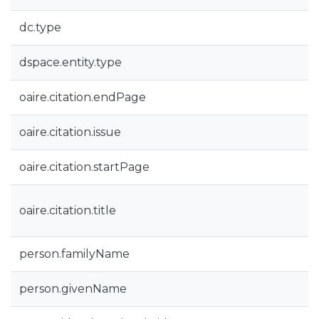
dc.type
dspace.entity.type
oaire.citation.endPage
oaire.citation.issue
oaire.citation.startPage
oaire.citation.title
person.familyName
person.givenName