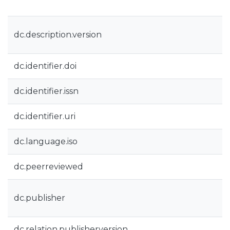
dc.description.version
dc.identifier.doi
dc.identifier.issn
dc.identifier.uri
dc.language.iso
dc.peerreviewed
dc.publisher
dc.relation.publisherversion