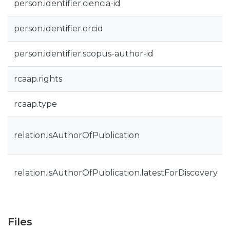
person.identifier.ciencia-id
person.identifier.orcid
person.identifier.scopus-author-id
rcaap.rights
rcaap.type
relation.isAuthorOfPublication
relation.isAuthorOfPublication.latestForDiscovery
Files