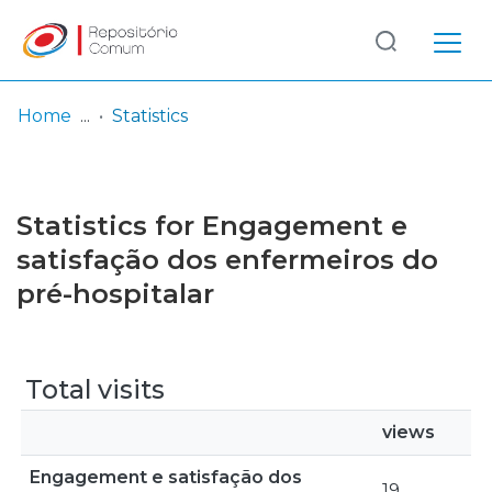
Log
(current)
In
Home
Statistics
Communities
& Collections
Statistics for Engagement e
Browse repository
satisfação dos enfermeiros do
pré-hospitalar
Entities
Total visits
views
Engagement e satisfação dos
19