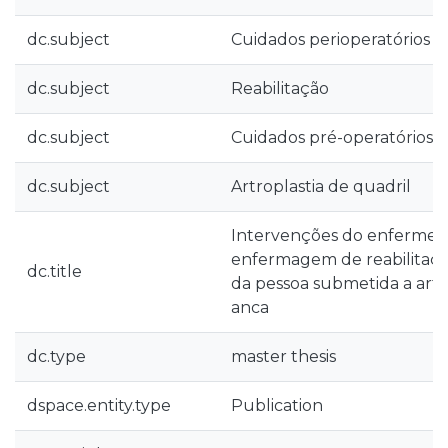
dc.subject
Cuidados perioperatórios
dc.subject
Reabilitação
dc.subject
Cuidados pré-operatórios
dc.subject
Artroplastia de quadril
Intervenções do enfermeiro
enfermagem de reabilitaçã
dc.title
da pessoa submetida a artop
anca
dc.type
master thesis
dspace.entity.type
Publication