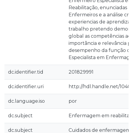
Enfermeiro Especialista 
Reabilitação, enunciadas 
Enfermeiros e a análise criti
experiencias de aprendiza
trabalho pretendo demons
global as competências adq
importância e relevância pa
desempenho da função de
Especialista em Enfermage
dc.identifier.tid
201829991
dc.identifier.uri
http://hdl.handle.net/1040
dc.language.iso
por
dc.subject
Enfermagem em reabilitaç
dc.subject
Cuidados de enfermagem