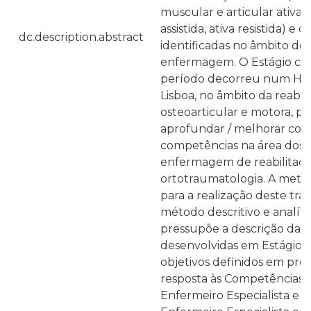
muscular e articular ativa, p
assistida, ativa resistida) e
dc.description.abstract
identificadas no âmbito do
enfermagem. O Estágio co
período decorreu num Hospi
Lisboa, no âmbito da reabil
osteoarticular e motora, p
aprofundar / melhorar co
competências na área dos 
enfermagem de reabilitaçã
ortotraumatologia. A meto
para a realização deste tra
método descritivo e analíti
pressupõe a descrição das 
desenvolvidas em Estágio,
objetivos definidos em proj
resposta às Competências G
Enfermeiro Especialista e a