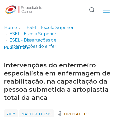
Log
(current)
In
Home
ESEL - Escola Superior de Enfermagem de Lisboa
ESEL - Escola Superior de Enfermagem de Lisboa
Communities
ESEL - Dissertações de Mestrado
& Collections
Intervenções do enfermeiro especialista em enfermagem de reabilitação, na capacitação da pessoa submetida a artoplastia total da anca
Publication
Browse repository
Intervenções do enfermeiro
Entities
especialista em enfermagem de
reabilitação, na capacitação da
Statistics
pessoa submetida a artoplastia
total da anca
2017
MASTER THESIS
OPEN ACCESS