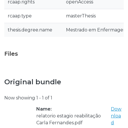
rcaap.rights
openAccess
rcaap.type
masterThesis
thesis.degree.name
Mestrado em Enfermagem d
Files
Original bundle
Now showing
1 - 1 of 1
Name:
Dow
relatorio estagio reabilitação
nloa
Carla Fernandes.pdf
d