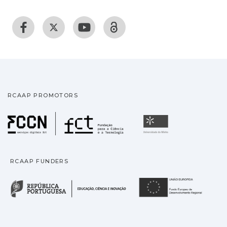
RCAAP PROMOTORS
Fundação para a Ciência
Universidade
RCAAP FUNDERS
República Portuguesa · M
União