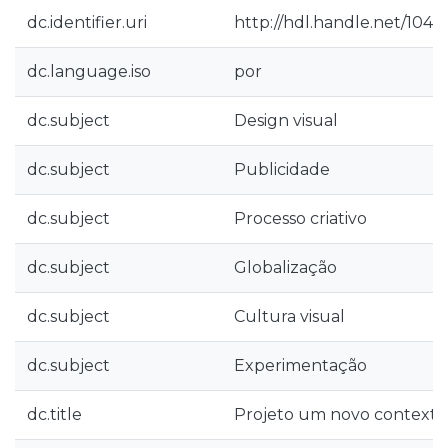
dc.identifier.uri
http://hdl.handle.net/1040
dc.language.iso
por
dc.subject
Design visual
dc.subject
Publicidade
dc.subject
Processo criativo
dc.subject
Globalização
dc.subject
Cultura visual
dc.subject
Experimentação
dc.title
Projeto um novo contexto 