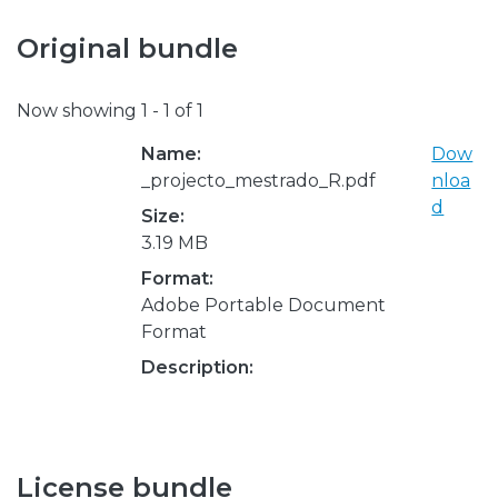
Original bundle
Now showing
1 - 1 of 1
Name:
Dow
_projecto_mestrado_R.pdf
nloa
d
Size:
3.19 MB
Format:
Adobe Portable Document
Format
Description:
License bundle