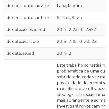
dc.contributor.advisor
Lapa, Martim
dc.contributor.author
Santos, Sílvia
dc.date.accessioned
2014-12-23T11:17:49Z
dc.date.available
2016-12-10T01:30:10Z
dc.date.issued
2014-12
Este trabalho consistirá na 
problemática de uma cultu
sobrelotada, cada vez mais
possibilidade de encontr
mais eficaz que ultrapasse b
ideológicas e sociais, uma
mais abrangente e ao mes
Investigará novos caminhos