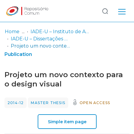
Log
(current)
In
Home
IADE-U – Instituto de Arte, Design e Empresa - Universitário
IADE-U – Dissertações de Mestrado
Communities
Projeto um novo contexto para o design visual
& Collections
Publication
Browse repository
Projeto um novo contexto para
Entities
o design visual
Statistics
2014-12
MASTER THESIS
OPEN ACCESS
Simple item page