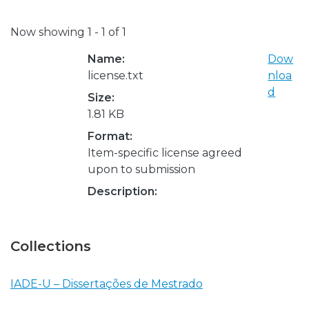
Now showing
1 - 1 of 1
Name:
Dow
license.txt
nloa
d
Size:
1.81 KB
Format:
Item-specific license agreed
upon to submission
Description:
Collections
IADE-U – Dissertações de Mestrado