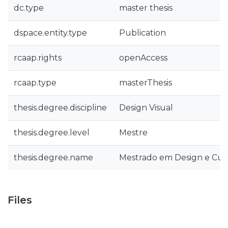
dc.type
master thesis
dspace.entity.type
Publication
rcaap.rights
openAccess
rcaap.type
masterThesis
thesis.degree.discipline
Design Visual
thesis.degree.level
Mestre
thesis.degree.name
Mestrado em Design e Cult
Files