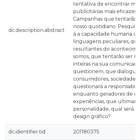
tentativa de encontrar m
publicitárias mais eficazes
Campanhas que tentarão s
nosso quotidiano. Pesquisar
dc.description.abstract
á a capacidade humana de
linguagens peculiares, qua
resultantes do acontecim
somos, que tentarão ser ma
inteiras na sua comunicaçã
questionem, que dialogue
consumidores, sociedade. A
questionará a responsabil
enquanto geradores de cul
experiências, que ultimam
personalidade, qual será 
design gráfico?
dc.identifier.tid
201180375