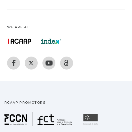
WE ARE AT:
RCAAP PROMOTORS
Fundação para a Ciência
Universidade