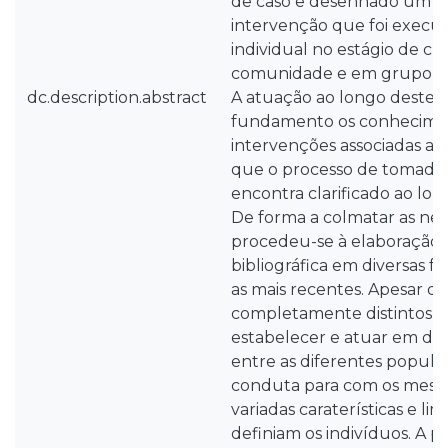
de caso e desenhado um p
intervenção que foi execut
individual no estágio de cu
comunidade e em grupo nos
dc.description.abstract
A atuação ao longo destes
fundamento os conheciment
intervenções associadas a
que o processo de tomada 
encontra clarificado ao l
De forma a colmatar as nec
procedeu-se à elaboração
bibliográfica em diversas fo
as mais recentes. Apesar 
completamente distintos, fo
estabelecer e atuar em diag
entre as diferentes popula
conduta para com os mes
variadas caraterísticas e li
definiam os indivíduos. A p