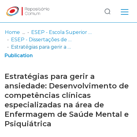
Log
(current)
In
Home
ESEP - Escola Superior de Enfermagem - Universidade do Porto
ESEP - Dissertações de Mestrado
Communities
Estratégias para gerir a ansiedade: Desenvolvimento de competências clínicas especializadas na área de Enfermagem de Saúde Mental e Psiquiátrica
& Collections
Publication
Browse repository
Estratégias para gerir a
Entities
ansiedade: Desenvolvimento de
competências clínicas
Statistics
especializadas na área de
Enfermagem de Saúde Mental e
Psiquiátrica