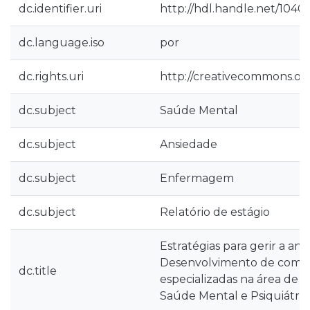
dc.identifier.uri
http://hdl.handle.net/1040
dc.language.iso
por
dc.rights.uri
http://creativecommons.org
dc.subject
Saúde Mental
dc.subject
Ansiedade
dc.subject
Enfermagem
dc.subject
Relatório de estágio
Estratégias para gerir a ans
Desenvolvimento de compet
dc.title
especializadas na área de
Saúde Mental e Psiquiátric