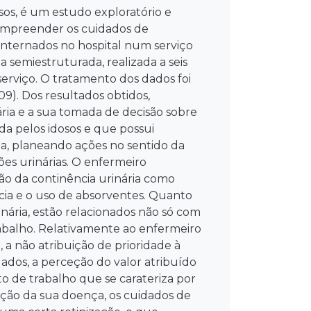
os, é um estudo exploratório e
compreender os cuidados de
internados no hospital num serviço
a semiestruturada, realizada a seis
serviço. O tratamento dos dados foi
9). Dos resultados obtidos,
ária e a sua tomada de decisão sobre
da pelos idosos e que possui
ria, planeando ações no sentido da
es urinárias. O enfermeiro
o da continência urinária como
ia e o uso de absorventes. Quanto
nária, estão relacionados não só com
abalho. Relativamente ao enfermeiro
, a não atribuição de prioridade à
idados, a perceção do valor atribuído
o de trabalho que se carateriza por
ção da sua doença, os cuidados de