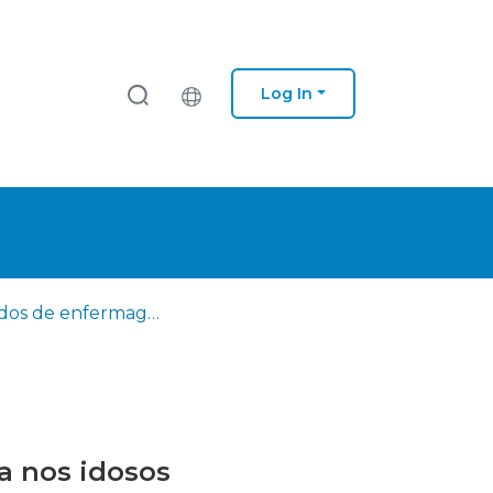
Log In
Cuidados de enfermagem promotores da continência urinária nos idosos
a nos idosos