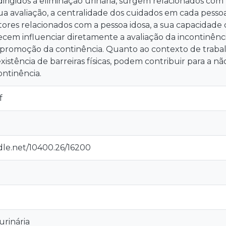
rigidos à eliminação urinária, surgem relacionados com 
ua avaliação, a centralidade dos cuidados em cada pessoa
tores relacionados com a pessoa idosa, a sua capacidad
ecem influenciar diretamente a avaliação da incontinênc
a promoção da continência. Quanto ao contexto de trabal
istência de barreiras físicas, podem contribuir para a 
ntinência.
f
dle.net/10400.26/16200
urinária