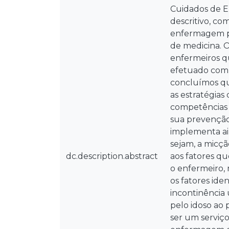
Cuidados de E
descritivo, c
enfermagem pr
de medicina. O
enfermeiros qu
efetuado com 
concluímos que
as estratégias
competências p
sua prevenção
implementa ai
sejam, a micç
dc.description.abstract
aos fatores qu
o enfermeiro,
os fatores ide
incontinência 
pelo idoso ao
ser um serviç