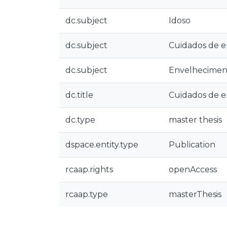
dc.subject
Idoso
dc.subject
Cuidados de 
dc.subject
Envelhecimen
dc.title
Cuidados de e
dc.type
master thesis
dspace.entity.type
Publication
rcaap.rights
openAccess
rcaap.type
masterThesis