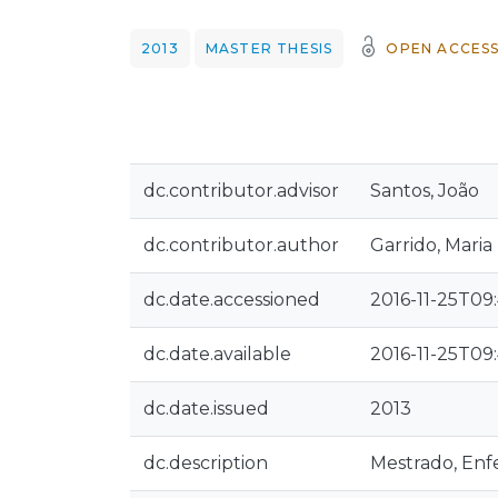
2013
MASTER THESIS
OPEN ACCES
dc.contributor.advisor
Santos, João
dc.contributor.author
Garrido, Maria
dc.date.accessioned
2016-11-25T09:
dc.date.available
2016-11-25T09:
dc.date.issued
2013
dc.description
Mestrado, Enf