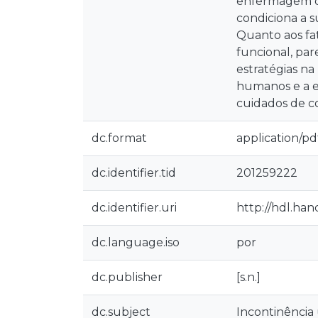
enfermagem di
condiciona a s
Quanto aos fa
funcional, par
estratégias n
humanos e a ex
cuidados de co
dc.format
application/pd
dc.identifier.tid
201259222
dc.identifier.uri
http://hdl.han
dc.language.iso
por
dc.publisher
[s.n.]
dc.subject
Incontinência 