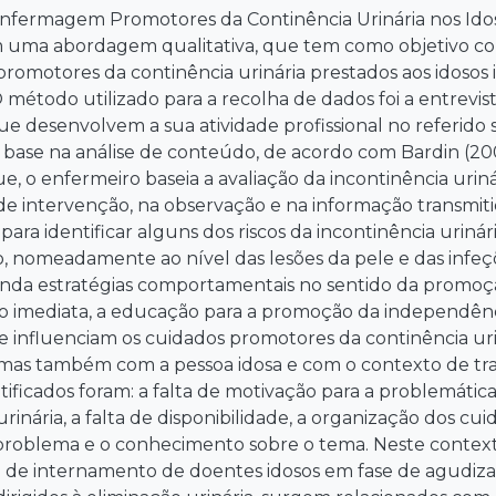
nfermagem Promotores da Continência Urinária nos Idos
om uma abordagem qualitativa, que tem como objetivo 
omotores da continência urinária prestados aos idosos 
 método utilizado para a recolha de dados foi a entrevist
e desenvolvem a sua atividade profissional no referido 
base na análise de conteúdo, de acordo com Bardin (200
, o enfermeiro baseia a avaliação da incontinência urin
 de intervenção, na observação e na informação transmiti
ara identificar alguns dos riscos da incontinência uriná
, nomeadamente ao nível das lesões da pele e das infeçõ
nda estratégias comportamentais no sentido da promoçã
ão imediata, a educação para a promoção da independênc
e influenciam os cuidados promotores da continência uri
 mas também com a pessoa idosa e com o contexto de tr
ntificados foram: a falta de motivação para a problemática
urinária, a falta de disponibilidade, a organização dos cu
 problema e o conhecimento sobre o tema. Neste context
o de internamento de doentes idosos em fase de agudiza