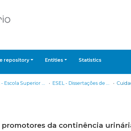
 repository
Entities
Statistics
ESEL - Escola Superior de Enfermagem de Lisboa
ESEL - Dissertações de Mestrado
romotores da continência urinári