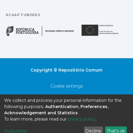
RCAAP FUNDERS
República Portuguesa · M
União
Copyright © Repositório Comum
Cookie settings
Privacy policy
We collect and process your personal information for the
following purposes:
Authentication, Preferences,
End User Agreement
Acknowledgement and Statistics
.
To learn more, please read our
privacy policy
.
Send Feedback
Customize
Decline
That's ok