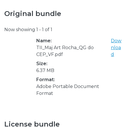
Original bundle
Now showing
1 - 1 of 1
Name:
Dow
TII_Maj Art Rocha_QG do
nloa
CEP_VF.pdf
d
Size:
6.37 MB
Format:
Adobe Portable Document
Format
License bundle