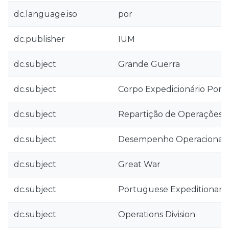
dc.language.iso
por
dc.publisher
IUM
dc.subject
Grande Guerra
dc.subject
Corpo Expedicionário Por
dc.subject
Repartição de Operações
dc.subject
Desempenho Operacional
dc.subject
Great War
dc.subject
Portuguese Expeditionary
dc.subject
Operations Division