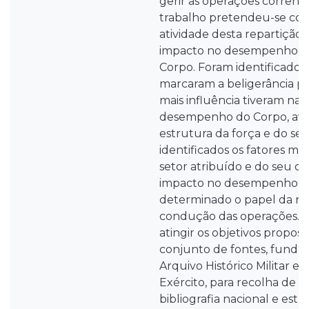
gerir as operações corrent
trabalho pretendeu-se co
atividade desta repartição 
impacto no desempenho op
Corpo. Foram identificados
marcaram a beligerância p
mais influência tiveram na 
desempenho do Corpo, aval
estrutura da força e do se
identificados os fatores ma
setor atribuído e do seu di
impacto no desempenho e 
determinado o papel da re
condução das operações. C
atingir os objetivos propost
conjunto de fontes, fund
Arquivo Histórico Militar e 
Exército, para recolha de i
bibliografia nacional e estr