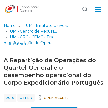
Log
(current)
In
Home
IUM - Instituto Universitário Militar
IUM - Centro de Recursos de Conhecimento
Communities
IUM - CRC - CEMC - Trabalhos de Investigação Individual
& Collections
A Repartição de Operações do Quartel-General e o desempenho operacional do Corpo Expedicionário Português
Publication
Browse repository
A Repartição de Operações do
Entities
Quartel-General e o
desempenho operacional do
Statistics
Corpo Expedicionário Português
2016
OTHER
OPEN ACCESS