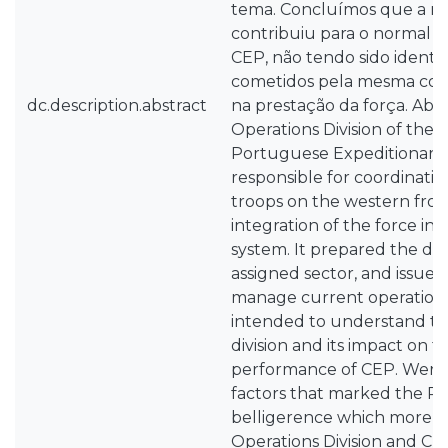
tema. Concluímos que a re
contribuiu para o normal
CEP, não tendo sido identif
cometidos pela mesma com
dc.description.abstract
na prestação da força. Abst
Operations Division of the 
Portuguese Expeditionary
responsible for coordinat
troops on the western fron
integration of the force in 
system. It prepared the de
assigned sector, and issued
manage current operations
intended to understand the 
division and its impact on t
performance of CEP. Were 
factors that marked the P
belligerence which more in
Operations Division and CE