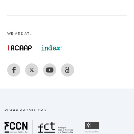
WE ARE AT:
RCAAP PROMOTORS
Fundação para a Ciência
Universidade