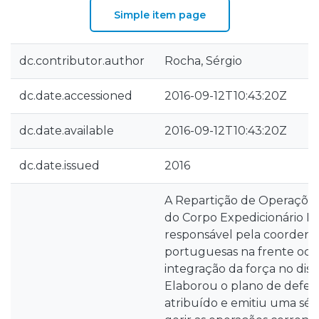
Simple item page
dc.contributor.author
Rocha, Sérgio
dc.date.accessioned
2016-09-12T10:43:20Z
dc.date.available
2016-09-12T10:43:20Z
dc.date.issued
2016
A Repartição de Operações
do Corpo Expedicionário P
responsável pela coordena
portuguesas na frente ocid
integração da força no dispo
Elaborou o plano de defesa
atribuído e emitiu uma sér