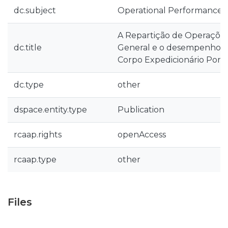
dc.subject
Operational Performance
A Repartição de Operações
dc.title
General e o desempenho o
Corpo Expedicionário Por
dc.type
other
dspace.entity.type
Publication
rcaap.rights
openAccess
rcaap.type
other
Files