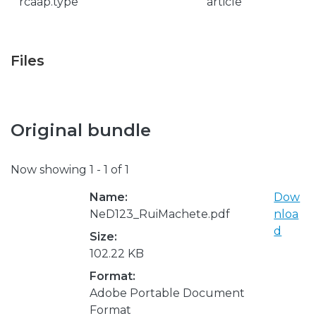
rcaap.type
article
Files
Original bundle
Now showing
1 - 1 of 1
Name:
Dow
NeD123_RuiMachete.pdf
nloa
d
Size:
102.22 KB
Format:
Adobe Portable Document
Format