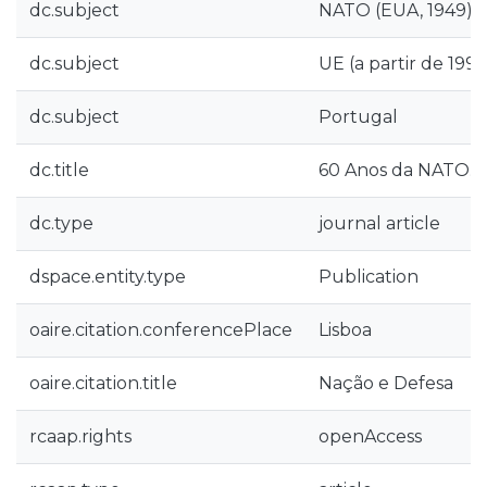
dc.subject
NATO (EUA, 1949)
dc.subject
UE (a partir de 1993
dc.subject
Portugal
dc.title
60 Anos da NATO. Po
dc.type
journal article
dspace.entity.type
Publication
oaire.citation.conferencePlace
Lisboa
oaire.citation.title
Nação e Defesa
rcaap.rights
openAccess