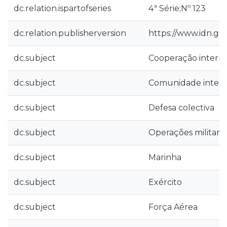
dc.relation.ispartofseries
4ª Série;Nº 123
dc.relation.publisherversion
https://www.idn.g
dc.subject
Cooperação interna
dc.subject
Comunidade intern
dc.subject
Defesa colectiva
dc.subject
Operações militare
dc.subject
Marinha
dc.subject
Exército
dc.subject
Força Aérea