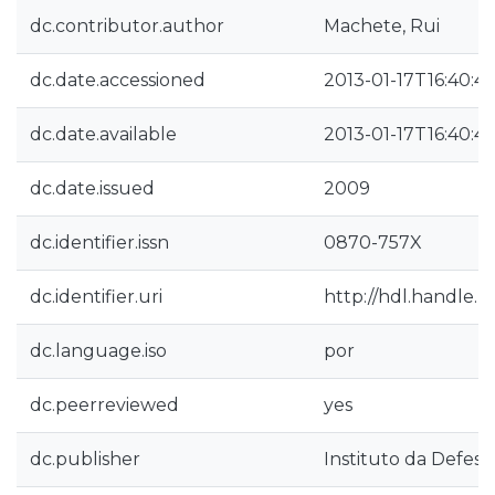
dc.contributor.author
Machete, Rui
dc.date.accessioned
2013-01-17T16:40:4
dc.date.available
2013-01-17T16:40:4
dc.date.issued
2009
dc.identifier.issn
0870-757X
dc.identifier.uri
http://hdl.handle.n
dc.language.iso
por
dc.peerreviewed
yes
dc.publisher
Instituto da Defesa