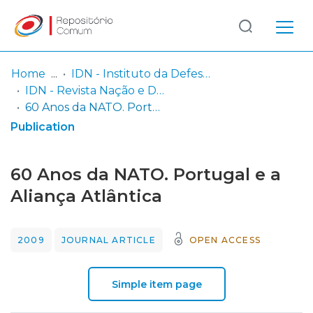
Log
(current)
In
Home
IDN - Instituto da Defesa Nacional
IDN - Revista Nação e Defesa
Communities
60 Anos da NATO. Portugal e a Aliança Atlântica
& Collections
Publication
Browse repository
60 Anos da NATO. Portugal e a
Entities
Aliança Atlântica
Statistics
2009
JOURNAL ARTICLE
OPEN ACCESS
Simple item page