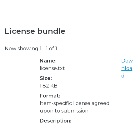
License bundle
Now showing
1 - 1 of 1
Name:
Dow
license.txt
nloa
d
Size:
1.82 KB
Format:
Item-specific license agreed
upon to submission
Description: