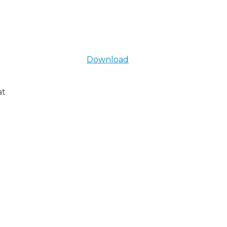
Download
at