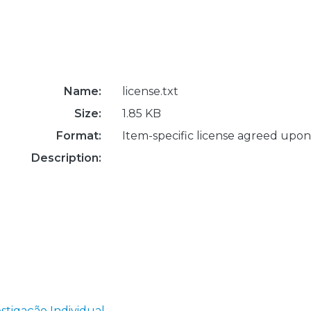
Name:
license.txt
Size:
1.85 KB
Format:
Item-specific license agreed upon
Description:
stigação Individual