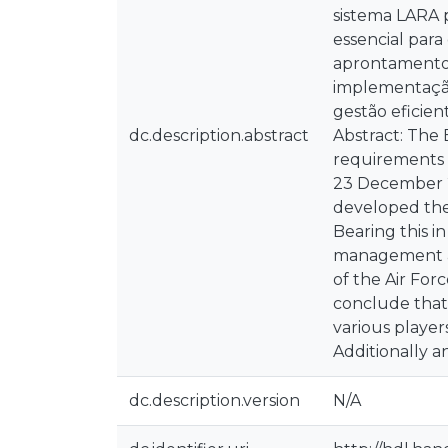
sistema LARA p
essencial para
aprontamento 
implementação 
gestão eficien
dc.description.abstract
Abstract: The
requirements 
23 December 2
developed the
Bearing this i
management and
of the Air For
conclude that
various player
Additionally a
dc.description.version
N/A