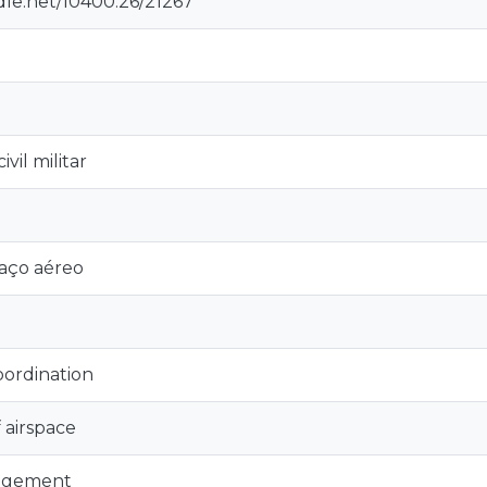
dle.net/10400.26/21267
vil militar
aço aéreo
coordination
f airspace
agement