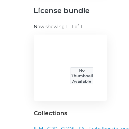
License bundle
Now showing
1 - 1 of 1
No
Thumbnail
Available
Collections
IUM - CRC - CPOS - FA - Trabalhos de Inve