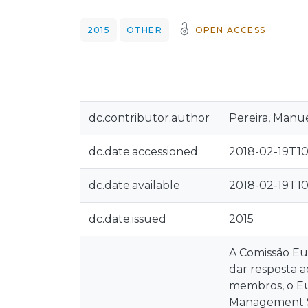
2015
OTHER
OPEN ACCESS
dc.contributor.author
Pereira, Manu
dc.date.accessioned
2018-02-19T10
dc.date.available
2018-02-19T10
dc.date.issued
2015
A Comissão Eu
dar resposta a
membros, o Eu
Management Su