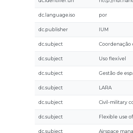
dc.identifier.uri
http://hdl.han
dc.language.iso
por
dc.publisher
IUM
dc.subject
Coordenação ci
dc.subject
Uso flexível
dc.subject
Gestão de esp
dc.subject
LARA
dc.subject
Civil-military 
dc.subject
Flexible use o
dc.subject
Airspace man