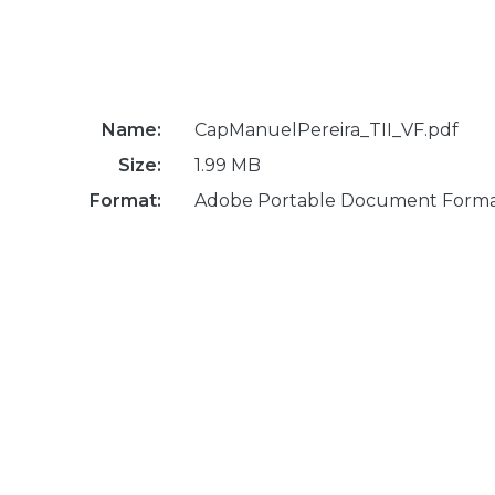
Name:
CapManuelPereira_TII_VF.pdf
Size:
1.99 MB
Format:
Adobe Portable Document Form