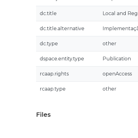
dc.title
Local and Reg
dc.title.alternative
Implementação
dc.type
other
dspace.entity.type
Publication
rcaap.rights
openAccess
rcaap.type
other
Files