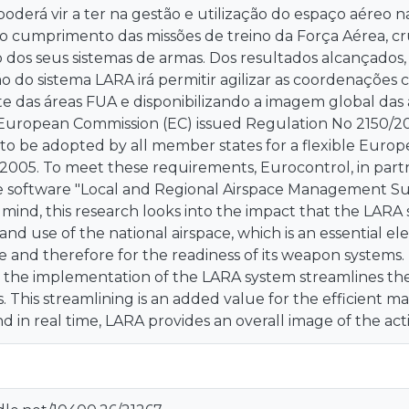
oderá vir a ter na gestão e utilização do espaço aéreo
 o cumprimento das missões de treino da Força Aérea, cru
dos seus sistemas de armas. Dos resultados alcançados,
do sistema LARA irá permitir agilizar as coordenações co
te das áreas FUA e disponibilizando a imagem global das 
 European Commission (EC) issued Regulation No 2150/20
to be adopted by all member states for a flexible Euro
005. To meet these requirements, Eurocontrol, in partn
 software "Local and Regional Airspace Management Su
n mind, this research looks into the impact that the LAR
 use of the national airspace, which is an essential ele
ce and therefore for the readiness of its weapon systems.
 the implementation of the LARA system streamlines th
s. This streamlining is an added value for the efficient
nd in real time, LARA provides an overall image of the acti