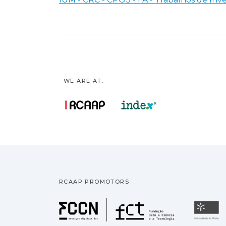
WE ARE AT:
RCAAP PROMOTORS
Fundação pa
U