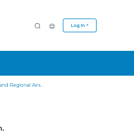
Log In
Local and Regional Airspace Management Supporting System.
m.