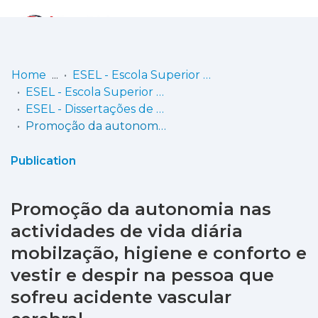
Log
(current)
In
Home
ESEL - Escola Superior de Enfermagem de Lisboa
ESEL - Escola Superior de Enfermagem de Lisboa
Communities
ESEL - Dissertações de Mestrado
& Collections
Promoção da autonomia nas actividades de vida diária mobilzação, higiene e conforto e vestir e despir na pessoa que sofreu acidente vascular cerebral
Browse repository
Publication
Entities
Promoção da autonomia nas
Statistics
actividades de vida diária
mobilzação, higiene e conforto e
vestir e despir na pessoa que
sofreu acidente vascular