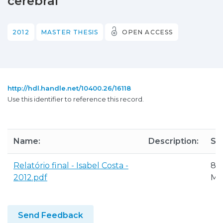
cerebral
2012
MASTER THESIS
OPEN ACCESS
http://hdl.handle.net/10400.26/16118
Use this identifier to reference this record.
Name:
Description:
Siz
Relatório final - Isabel Costa -
8.4
2012.pdf
M
Send Feedback