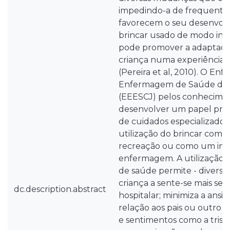
impedindo-a de frequenta
favorecem o seu desenvolv
brincar usado de modo inte
pode promover a adaptaçã
criança numa experiência p
(Pereira et al, 2010). O Enf
Enfermagem de Saúde da 
(EEESCJ) pelos conhecime
desenvolver um papel pre
de cuidados especializados 
utilização do brincar como
recreação ou como um ins
enfermagem. A utilização d
de saúde permite - diversã
criança a sente-se mais se
dc.description.abstract
hospitalar; minimiza a ans
relação aos pais ou outro sig
e sentimentos como a triste