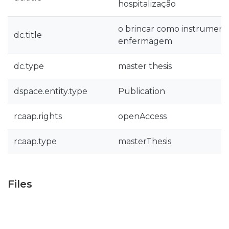
hospitalização
o brincar como instrument
dc.title
enfermagem
dc.type
master thesis
dspace.entity.type
Publication
rcaap.rights
openAccess
rcaap.type
masterThesis
Files