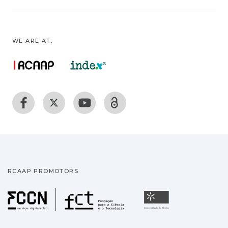
WE ARE AT:
RCAAP PROMOTORS
Fundação para a Ciência
Universidade