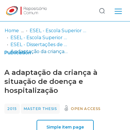
Log
(current)
In
Home
ESEL - Escola Superior de Enfermagem de Lisboa
ESEL - Escola Superior de Enfermagem de Lisboa
Communities
ESEL - Dissertações de Mestrado
& Collections
A adaptação da criança à situação de doença e hospitalização
Publication
Browse repository
A adaptação da criança à
Entities
situação de doença e
hospitalização
Statistics
2015
MASTER THESIS
OPEN ACCESS
Simple item page