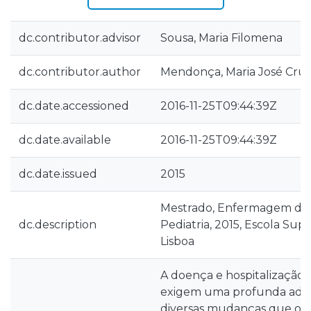
dc.contributor.advisor
Sousa, Maria Filomena
dc.contributor.author
Mendonça, Maria José Cru
dc.date.accessioned
2016-11-25T09:44:39Z
dc.date.available
2016-11-25T09:44:39Z
dc.date.issued
2015
Mestrado, Enfermagem de S
dc.description
Pediatria, 2015, Escola Su
Lisboa
A doença e hospitalização 
exigem uma profunda adap
diversas mudanças que oco