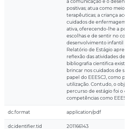
a comunicação e o desenvo
positivas; atua como meio d
terapêuticas; a criança acei
cuidados de enfermagem; 
ativa, oferecendo-lhe a pos
escolhas e de sentir no co
desenvolvimento infantil (
Relatório de Estágio apre
reflexão das atividades des
bibliografia cientifica exist
brincar nos cuidados de s
papel do EEESCJ, como pri
utilização. Contudo, o objet
percurso de estágio foi o 
competências como EEESC
dc.format
application/pdf
dc.identifier.tid
201166143