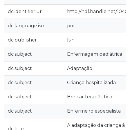
dc.identifier.uri
http://hdl.handle.net/10400
dc.language.iso
por
dc.publisher
[s.n.]
dc.subject
Enfermagem pediátrica
dc.subject
Adaptação
dc.subject
Criança hospitalizada
dc.subject
Brincar terapêutico
dc.subject
Enfermeiro especialista
A adaptação da criança à s
dc.title