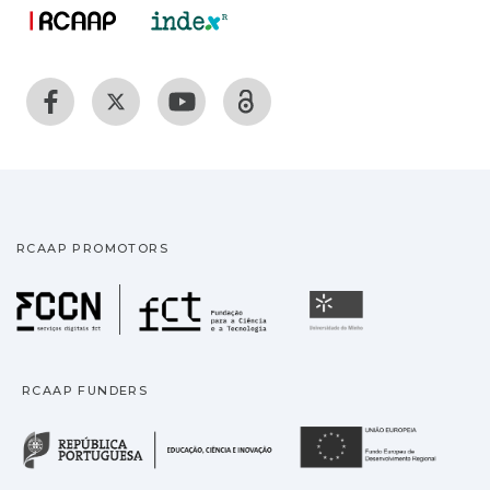
RCAAP PROMOTORS
Fundação para a Ciência
Universidade
RCAAP FUNDERS
República Portuguesa · M
União