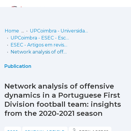
Log
(current)
In
Home
UPCoimbra - Universidade Politécnica de Coimbra
UPCoimbra - ESEC - Escola Superior de Educação de Coimbra
Communities
ESEC - Artigos em revistas
& Collections
Network analysis of offensive dynamics in a Portuguese First Division football team: insights from the 2020-2021 season
Browse repository
Publication
Entities
Network analysis of offensive
Statistics
dynamics in a Portuguese First
Division football team: insights
from the 2020-2021 season