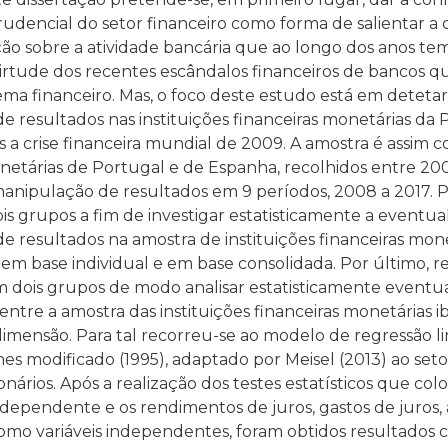
rudencial do setor financeiro como forma de salientar a
o sobre a atividade bancária que ao longo dos anos tem 
irtude dos recentes escândalos financeiros de bancos 
tema financeiro. Mas, o foco deste estudo está em detetar
 resultados nas instituições financeiras monetárias da P
 a crise financeira mundial de 2009. A amostra é assim c
netárias de Portugal e de Espanha, recolhidos entre 200
manipulação de resultados em 9 períodos, 2008 a 2017. 
s grupos a fim de investigar estatisticamente a eventual
 resultados na amostra de instituições financeiras mon
 em base individual e em base consolidada. Por último, 
dois grupos de modo analisar estatisticamente eventua
entre a amostra das instituições financeiras monetárias
dimensão. Para tal recorreu-se ao modelo de regressão l
s modificado (1995), adaptado por Meisel (2013) ao setor
onários. Após a realização dos testes estatísticos que colo
dependente e os rendimentos de juros, gastos de juros, a
omo variáveis independentes, foram obtidos resultados c