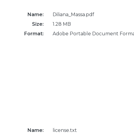
Name:
Diliana_Massa.pdf
Size:
1.28 MB
Format:
Adobe Portable Document Form
Name:
license.txt