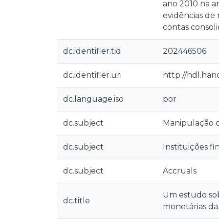
ano 2010 na am
evidências de 
contas consoli
dc.identifier.tid
202446506
dc.identifier.uri
http://hdl.han
dc.language.iso
por
dc.subject
Manipulação d
dc.subject
Instituições f
dc.subject
Accruals
Um estudo sobr
dc.title
monetárias da