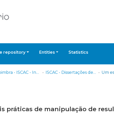
 repository
Entities
Statistics
UPCoimbra - ISCAC - Instituto Superior de Contabilidade e Administração de Coimbra
ISCAC - Dissertações de Mestrado
s práticas de manipulação de resul