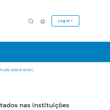
Log In
Um estudo sobre eventuais práticas de manipulação de resultados nas instituições financeiras monetárias da Península Ibérica
tados nas instituições