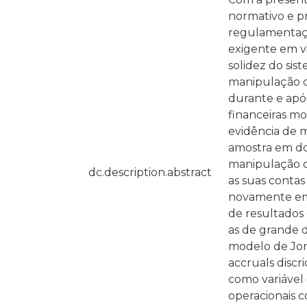
normativo e p
regulamentaçã
exigente em v
solidez do sis
manipulação de
durante e após
financeiras mo
evidência de 
amostra em doi
manipulação de
dc.description.abstract
as suas contas
novamente em 
de resultados 
as de grande 
modelo de Jone
accruals discri
como variável 
operacionais c