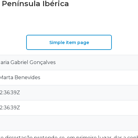
 Península Ibérica
S
Simple item page
 Maria Gabriel Gonçalves
 Marta Benevides
2:36:39Z
2:36:39Z
e dissertação pretende-se, em primeiro lugar, dar a c