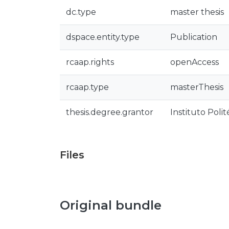
dc.type
master thesis
dspace.entity.type
Publication
rcaap.rights
openAccess
rcaap.type
masterThesis
thesis.degree.grantor
Instituto Poli
Files
Original bundle