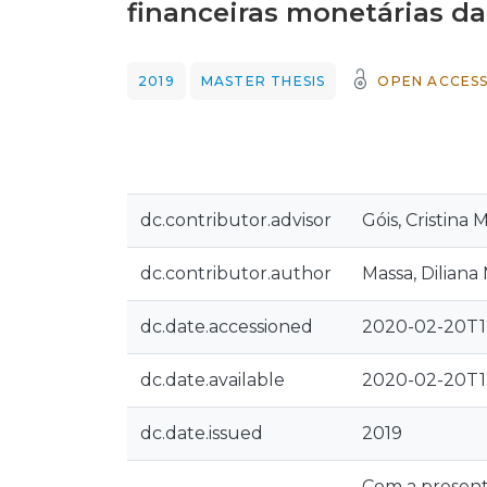
financeiras monetárias da
2019
MASTER THESIS
OPEN ACCES
dc.contributor.advisor
Góis, Cristina
dc.contributor.author
Massa, Diliana
dc.date.accessioned
2020-02-20T1
dc.date.available
2020-02-20T1
dc.date.issued
2019
Com a present