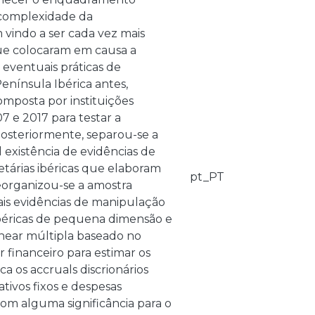
 complexidade da
vindo a ser cada vez mais
que colocaram em causa a
 eventuais práticas de
enínsula Ibérica antes,
omposta por instituições
7 e 2017 para testar a
Posteriormente, separou-se a
 existência de evidências de
etárias ibéricas que elaboram
pt_PT
reorganizou-se a amostra
is evidências de manipulação
 ibéricas de pequena dimensão e
inear múltipla baseado no
 financeiro para estimar os
ca os accruals discrionários
tivos fixos e despesas
om alguma significância para o