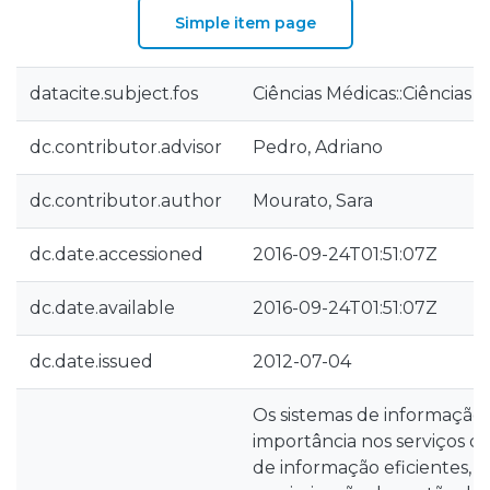
Simple item page
datacite.subject.fos
Ciências Médicas::Ciências 
dc.contributor.advisor
Pedro, Adriano
dc.contributor.author
Mourato, Sara
dc.date.accessioned
2016-09-24T01:51:07Z
dc.date.available
2016-09-24T01:51:07Z
dc.date.issued
2012-07-04
Os sistemas de informação
importância nos serviços d
de informação eficientes, 