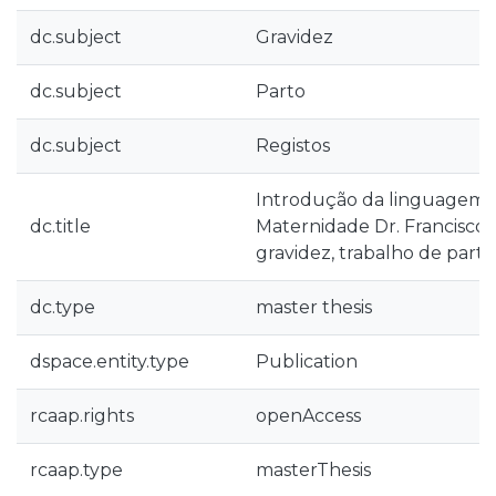
dc.subject
Gravidez
dc.subject
Parto
dc.subject
Registos
Introdução da linguagem 
dc.title
Maternidade Dr. Francisco 
gravidez, trabalho de parto
dc.type
master thesis
dspace.entity.type
Publication
rcaap.rights
openAccess
rcaap.type
masterThesis