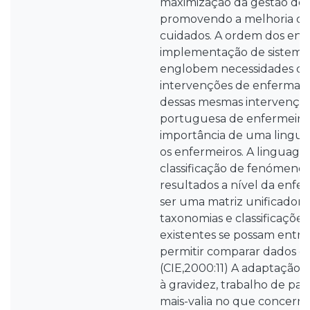
maximização da gestão dos
promovendo a melhoria da
cuidados. A ordem dos enf
implementação de sistemas
englobem necessidades de
intervenções de enfermag
dessas mesmas intervençõe
portuguesa de enfermeiros 
importância de uma ling
os enfermeiros. A linguag
classificação de fenómenos
resultados a nível da enf
ser uma matriz unificador
taxonomias e classificaçõe
existentes se possam entr
permitir comparar dados 
(CIE,2000:11) A adaptação
à gravidez, trabalho de par
mais-valia no que concerne