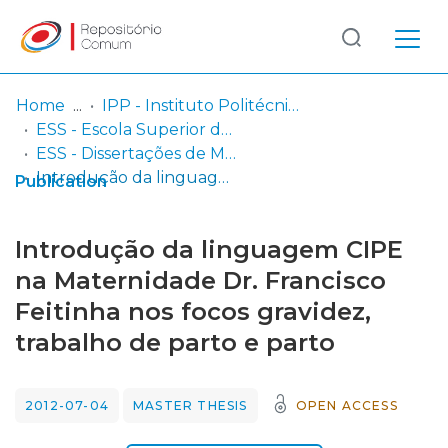
Log
(current)
In
Home
IPP - Instituto Politécnico de Portalegre
ESS - Escola Superior de Saúde
Communities
ESS - Dissertações de Mestrado
& Collections
Introdução da linguagem CIPE na Maternidade Dr. Francisco Feitinha nos focos gravidez, trabalho de parto e parto
Publication
Browse repository
Introdução da linguagem CIPE
Entities
na Maternidade Dr. Francisco
Feitinha nos focos gravidez,
Statistics
trabalho de parto e parto
2012-07-04
MASTER THESIS
OPEN ACCESS