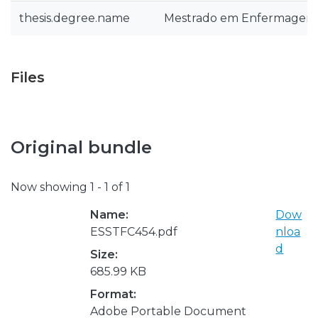
thesis.degree.name
Mestrado em Enfermagem
Files
Original bundle
Now showing
1 - 1 of 1
Name:
Dow
ESSTFC454.pdf
nloa
d
Size:
685.99 KB
Format:
Adobe Portable Document