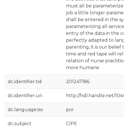
must all be parameterized
job a little longer paramet
shall be entered in the sys
parameterizing all service ac
entry of the data in the c
perfectly adapted to langu
parenting, it is our belief 
time and red tape will rele
relation of nurse practitio
more humane
dc.identifier.tid
201247186
dc.identifier.uri
http://hdl.handle.net/1040
dc.language.iso
por
dc.subject
CIPE