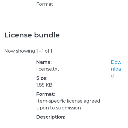
Format
License bundle
Now showing
1 - 1 of 1
Name:
Dow
license.txt
nloa
d
Size:
1.85 KB
Format:
Item-specific license agreed
upon to submission
Description: