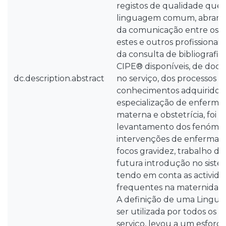
registos de qualidade qu
linguagem comum, abrangen
da comunicação entre os e
estes e outros profissionais
da consulta de bibliografia
CIPE® disponíveis, de doc
dc.description.abstract
no serviço, dos processos cl
conhecimentos adquiridos 
especialização de enferm
materna e obstetrícia, foi fe
levantamento dos fenómeno
intervenções de enfermag
focos gravidez, trabalho de
futura introdução no siste
tendo em conta as activida
frequentes na maternidade 
A definição de uma Lingu
ser utilizada por todos os 
serviço, levou a um esforç