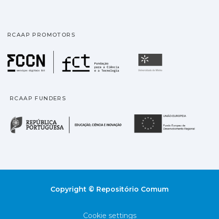
RCAAP PROMOTORS
Fundação para a Ciência
Universidade
RCAAP FUNDERS
República Portuguesa · M
União
Copyright © Repositório Comum
Cookie settings