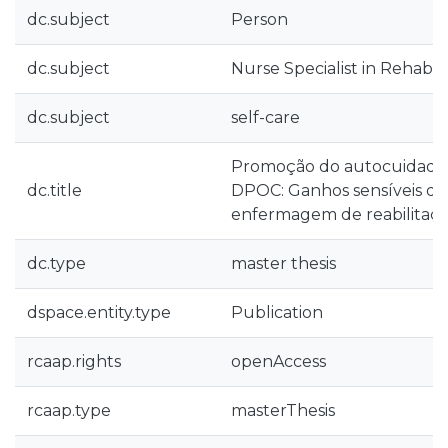
dc.subject
Person
dc.subject
Nurse Specialist in Rehabil
dc.subject
self-care
Promoção do autocuidado
dc.title
DPOC: Ganhos sensíveis do
enfermagem de reabilitaç
dc.type
master thesis
dspace.entity.type
Publication
rcaap.rights
openAccess
rcaap.type
masterThesis