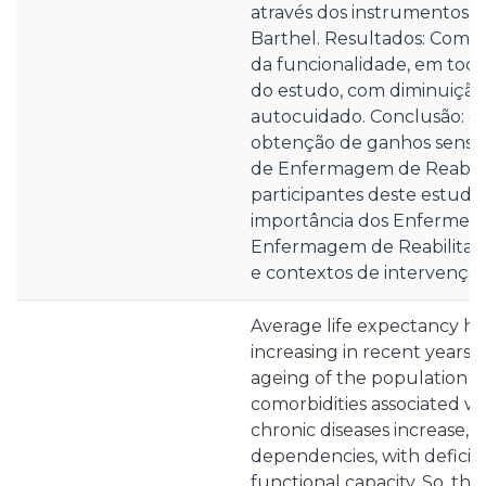
através dos instrumentos E
Barthel. Resultados: Comp
da funcionalidade, em todo
do estudo, com diminuição
autocuidado. Conclusão: Co
obtenção de ganhos sensív
de Enfermagem de Reabili
participantes deste estudo
importância dos Enfermeiro
Enfermagem de Reabilitação
e contextos de intervençã
Average life expectancy ha
increasing in recent years.
ageing of the population a
comorbidities associated w
chronic diseases increase, 
dependencies, with deficits
functional capacity. So, the