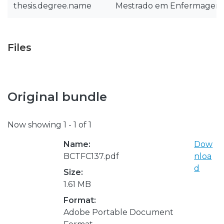
thesis.degree.name
Mestrado em Enfermagem
Files
Original bundle
Now showing
1 - 1 of 1
Name:
Dow
BCTFC137.pdf
nloa
d
Size:
1.61 MB
Format:
Adobe Portable Document