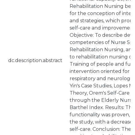
Rehabilitation Nursing b
for the conception of inte
and strategies, which promo
self-care and improvement in
Objective: To describe dev
competencies of Nurse Spec
Rehabilitation Nursing, and
to rehabilitation nursing c
dc.description.abstract
Training of people and func
intervention oriented for 
respiratory and neurologica
Yin's Case Studies, Lopes
Theory, Orem's Self-Care D
through the Elderly Nursi
Barthel Index. Results: T
functionality was proven, in
the study, with a decrease i
self-care. Conclusion: The 