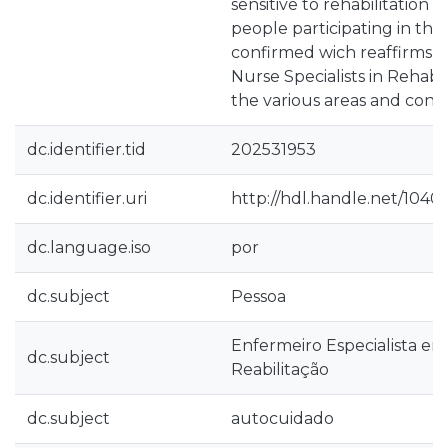
sensitive to rehabilitation 
people participating in this
confirmed wich reaffirms t
Nurse Specialists in Rehabil
the various areas and conte
dc.identifier.tid
202531953
dc.identifier.uri
http://hdl.handle.net/1040
dc.language.iso
por
dc.subject
Pessoa
Enfermeiro Especialista 
dc.subject
Reabilitação
dc.subject
autocuidado