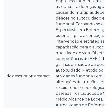
população aumentam as c
associadas a doenças aguda
causando múltiplas depen
défices no autocuidado e 
funcional. Tornando-se o 
Especialista em Enfermage
essencial para a conceção
intervenção e estratégias
capacitação para o autocu
qualidade de vida. Objetivo
competências de EEER dese
ganhos em saúde da pesso
autocuidado. Metodologia:
dc.description.abstract
atividades funcionais em p
alterações da função a níve
respiratório e neurológico
baseada nos Estudos de Cas
Médio Alcance de Lopes, Te
Autocuidado de Enferma