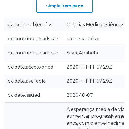
Simple item page
datacite.subject.fos
Ciências Médicas::Ciências 
dc.contributor.advisor
Fonseca, César
dc.contributor.author
Silva, Anabela
dc.date.accessioned
2020-11-11T11:57:29Z
dc.date.available
2020-11-11T11:57:29Z
dc.date.issued
2020-10-07
A esperança média de vida
aumentar progressivament
anos, com o envelheciment