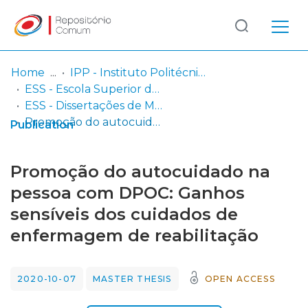
Log
(current)
In
Home
IPP - Instituto Politécnico de Portalegre
ESS - Escola Superior de Saúde
Communities
ESS - Dissertações de Mestrado
& Collections
Promoção do autocuidado na pessoa com DPOC: Ganhos sensíveis dos cuidados de enfermagem de reabilitação
Publication
Browse repository
Promoção do autocuidado na
Entities
pessoa com DPOC: Ganhos
sensíveis dos cuidados de
Statistics
enfermagem de reabilitação
2020-10-07
MASTER THESIS
OPEN ACCESS