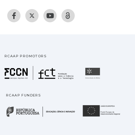
RCAAP PROMOTORS
Fundação para a Ciência
Universidade
RCAAP FUNDERS
República Portuguesa · M
União