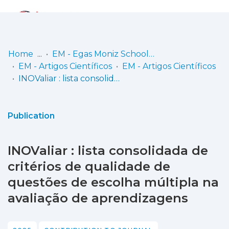
Log
(current)
In
Home
EM - Egas Moniz School of Health & Science
EM - Artigos Científicos
EM - Artigos Científicos
Communities
INOValiar : lista consolidada de critérios de qualidade de questões de escolha múltipla na avaliação de aprendizagens
& Collections
Browse repository
Publication
Entities
INOValiar : lista consolidada de
Statistics
critérios de qualidade de
questões de escolha múltipla na
avaliação de aprendizagens