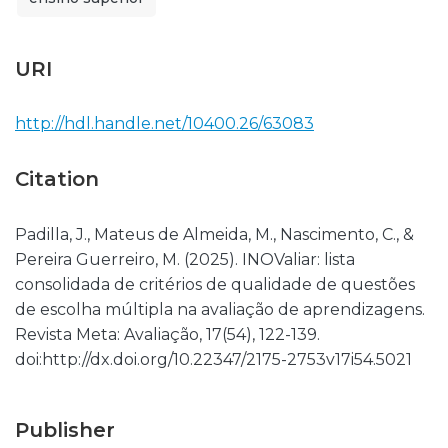
URI
http://hdl.handle.net/10400.26/63083
Citation
Padilla, J., Mateus de Almeida, M., Nascimento, C., &
Pereira Guerreiro, M. (2025). INOValiar: lista
consolidada de critérios de qualidade de questões
de escolha múltipla na avaliação de aprendizagens.
Revista Meta: Avaliação, 17(54), 122-139.
doi:http://dx.doi.org/10.22347/2175-2753v17i54.5021
Publisher